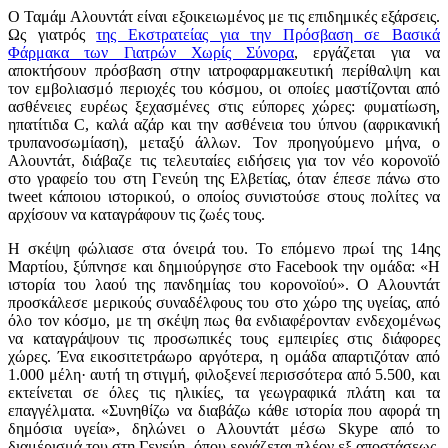
Ο Ταμάμ Αλουντάτ είναι εξοικειωμένος με τις επιδημικές εξάρσεις.
Ως γιατρός
της Εκστρατείας για την Πρόσβαση σε Βασικά
Φάρμακα των Γιατρών Χωρίς Σύνορα
, εργάζεται για να
αποκτήσουν πρόσβαση στην ιατροφαρμακευτική περίθαλψη και
τον εμβολιασμό περιοχές του κόσμου, οι οποίες μαστίζονται από
ασθένειες ευρέως ξεχασμένες στις εύπορες χώρες: φυματίωση,
ηπατίτιδα C, καλά αζάρ και την ασθένεια του ύπνου (αφρικανική
τρυπανοσωμίαση), μεταξύ άλλων. Τον προηγούμενο μήνα, ο
Αλουντάτ, διάβαζε τις τελευταίες ειδήσεις για τον νέο κορονοϊό
στο γραφείο του στη Γενεύη της Ελβετίας, όταν έπεσε πάνω στο
tweet κάποιου ιστορικού, ο οποίος συνιστούσε στους πολίτες να
αρχίσουν να καταγράφουν τις ζωές τους.
Η σκέψη φώλιασε στα όνειρά του. Το επόμενο πρωί της 14ης
Μαρτίου, ξύπνησε και δημιούργησε στο Facebook την ομάδα: «Η
ιστορία του λαού της πανδημίας του κορονοϊού». Ο Αλουντάτ
προσκάλεσε μερικούς συναδέλφους του στο χώρο της υγείας, από
όλο τον κόσμο, με τη σκέψη πως θα ενδιαφέρονταν ενδεχομένως
να καταγράψουν τις προσωπικές τους εμπειρίες στις διάφορες
χώρες. Ένα εικοσιτετράωρο αργότερα, η ομάδα απαρτιζόταν από
1.000 μέλη· αυτή τη στιγμή, φιλοξενεί περισσότερα από 5.500, και
εκτείνεται σε όλες τις ηλικίες, τα γεωγραφικά πλάτη και τα
επαγγέλματα. «Συνηθίζω να διαβάζω κάθε ιστορία που αφορά τη
δημόσια υγεία», δηλώνει ο Αλουντάτ μέσω Skype από το
διαμέρισμά του στη Γενεύη, όπου εργάζεται πλέον εξ αποστάσεως,