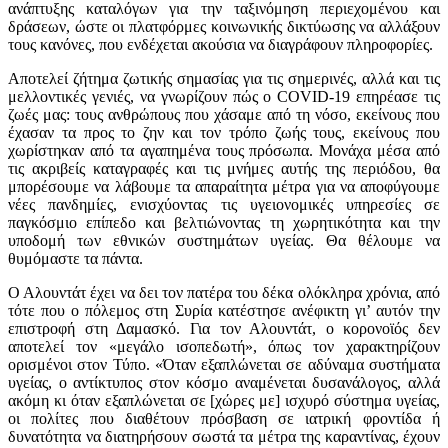
ανάπτυξης καταλόγων για την ταξινόμηση περιεχομένου και
δράσεων, ώστε οι πλατφόρμες κοινωνικής δικτύωσης να αλλάξουν
τους κανόνες, που ενδέχεται ακούσια να διαγράφουν πληροφορίες.
Αποτελεί ζήτημα ζωτικής σημασίας για τις σημερινές, αλλά και τις
μελλοντικές γενιές, να γνωρίζουν πώς ο COVID-19 επηρέασε τις
ζωές μας: τους ανθρώπους που χάσαμε από τη νόσο, εκείνους που
έχασαν τα προς το ζην και τον τρόπο ζωής τους, εκείνους που
χωρίστηκαν από τα αγαπημένα τους πρόσωπα. Μονάχα μέσα από
τις ακριβείς καταγραφές και τις μνήμες αυτής της περιόδου, θα
μπορέσουμε να λάβουμε τα απαραίτητα μέτρα για να αποφύγουμε
νέες πανδημίες, ενισχύοντας τις υγειονομικές υπηρεσίες σε
παγκόσμιο επίπεδο και βελτιώνοντας τη χωρητικότητα και την
υποδομή των εθνικών συστημάτων υγείας. Θα θέλουμε να
θυμόμαστε τα πάντα.
Ο Αλουντάτ έχει να δει τον πατέρα του δέκα ολόκληρα χρόνια, από
τότε που ο πόλεμος στη Συρία κατέστησε ανέφικτη γι’ αυτόν την
επιστροφή στη Δαμασκό. Για τον Αλουντάτ, ο κορονοϊός δεν
αποτελεί τον «μεγάλο ισοπεδωτή», όπως τον χαρακτηρίζουν
ορισμένοι στον Τύπο. «Όταν εξαπλώνεται σε αδύναμα συστήματα
υγείας, ο αντίκτυπος στον κόσμο αναμένεται δυσανάλογος, αλλά
ακόμη κι όταν εξαπλώνεται σε [χώρες με] ισχυρό σύστημα υγείας,
οι πολίτες που διαθέτουν πρόσβαση σε ιατρική φροντίδα ή
δυνατότητα να διατηρήσουν σωστά τα μέτρα της καραντίνας, έχουν