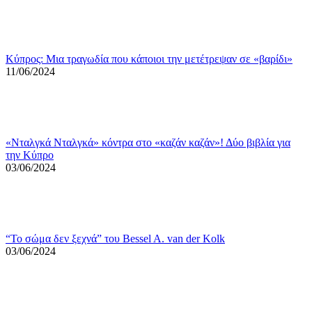
Κύπρος: Μια τραγωδία που κάποιοι την μετέτρεψαν σε «βαρίδι»
11/06/2024
«Νταλγκά Νταλγκά» κόντρα στο «καζάν καζάν»! Δύο βιβλία για
την Κύπρο
03/06/2024
“Το σώμα δεν ξεχνά” του Bessel A. van der Kolk
03/06/2024