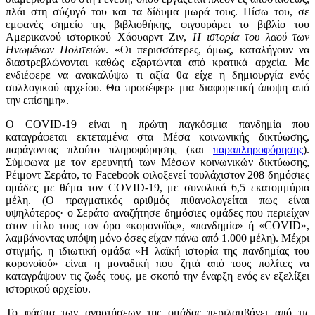
πλάι στη σύζυγό του και τα δίδυμα μωρά τους. Πίσω του, σε
εμφανές σημείο της βιβλιοθήκης, φιγουράρει το βιβλίο του
Αμερικανού ιστορικού Χάουαρντ Ζιν,
Η ιστορία του λαού των
Ηνωμένων
Πολιτειών
. «Οι περισσότερες, όμως, καταλήγουν να
διαστρεβλώνονται καθώς εξαρτώνται από κρατικά αρχεία. Με
ενδιέφερε να ανακαλύψω τι αξία θα είχε η δημιουργία ενός
συλλογικού αρχείου. Θα προσέφερε μια διαφορετική άποψη από
την επίσημη».
Ο COVID-19 είναι η πρώτη παγκόσμια πανδημία που
καταγράφεται εκτεταμένα στα Μέσα κοινωνικής δικτύωσης,
παράγοντας πλούτο πληροφόρησης (και
παραπληροφόρησης
).
Σύμφωνα με τον ερευνητή των Μέσων κοινωνικών δικτύωσης,
Ρέιμοντ Σεράτο, το Facebook φιλοξενεί τουλάχιστον 208 δημόσιες
ομάδες με θέμα τον COVID-19, με συνολικά 6,5 εκατομμύρια
μέλη. (Ο πραγματικός αριθμός πιθανολογείται πως είναι
υψηλότερος· ο Σεράτο αναζήτησε δημόσιες ομάδες που περιείχαν
στον τίτλο τους τον όρο «κορονοϊός», «πανδημία» ή «COVID»,
λαμβάνοντας υπόψη μόνο όσες είχαν πάνω από 1.000 μέλη). Μέχρι
στιγμής, η ιδιωτική ομάδα «Η λαϊκή ιστορία της πανδημίας του
κορονοϊού» είναι η μοναδική που ζητά από τους πολίτες να
καταγράψουν τις ζωές τους, με σκοπό την έναρξη ενός εν εξελίξει
ιστορικού αρχείου.
Το φάσμα των αναρτήσεων της ομάδας περιλαμβάνει από τις