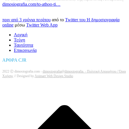
dimosiografia.com/to-athoo-ti…
πριν από 3 χρόνια περίπου
από το
Twitter του Η δημοσιογραφία
online
μέσω
Twitter Web App
Αρχική
Τεύχη
Ταυτότητα
Επικοινωνία
ΑΡΘΡΑ CJR
2022 Ⓒ dimosiografia.com -
dimosiografia@dimosiografia. -
Πολιτική Απορρήτου / Όροι
Χρήσης
// Designed by
Animart Web Design Studio