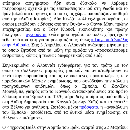
επίσημου αφηγήματος· ήδη είναι δύσκολο να λάβουμε
πληροφορίες σχετικά με τις επιπτώσεις του ιού στη Ρωσία και το
Ιράν (αλλά και οι φωνές από αυτές τις χώρες απουσιάζουν αισθητά
από την «Λαϊκή Ιστορία»). Δύο Κινέζοι πολίτες-δημοσιογράφοι, οι
οποίοι μεταδίδουν ειδήσεις από την Ουχάν – ο Φανγκ Μπιν, πρώην
επιχειρηματίας, και ο Τσεν Κιουσί, εικονολήπτης και πρώην
δικηγόρος –
αγνοούνται
, ενώ δημοσιογράφοι σε άλλες χώρες έχουν
τεθεί υπό κράτηση για τα ρεπορτάζ τους, όπως
ο Γιαγεσιού Σιμέλις
στην Αιθιοπία
. Στις 3 Απριλίου, ο Αλουντάτ ανάρτησε μήνυμα με
το οποίο ζητούσε από τα μέλη της ομάδας να «προσκαλέσουμε
ανθρώπους, κάπως ή τελείως διαφορετικούς από εμάς».
Συγκεκριμένα, ο Αλουντάτ ενδιαφέρεται για τον τρόπο με τον
οποίο οι συλλογικές μαρτυρίες μπορούν να αντισταθμίσουν τα
κενά στην παρουσίαση και τις εδραιωμένες προκαταλήψεις των
παραδοσιακών Μέσων ενημέρωσης, που συνόδεψαν την κάλυψη
προηγούμενων επιδημιών, όπως ο Έμπολα. Ο Ζαν-Ζακ
Μουγιέμπε, γιατρός από το Κονγκό, ανταποκρινόμενος στο πρώτο
ξέσπασμα του Έμπολα το 1976, πήρε δείγμα αίματος από ασθενή
στη Λαϊκή Δημοκρατία του Κονγκό (πρώην Ζαΐρ) και το έστειλε
στο Βέλγιο για ανάλυση. Ωστόσο, μέχρι
πρόσφατα
, η «ανακάλυψη
του Έμπολα» αποδίδεται, από τα δυτικά μέσα ενημέρωσης, σε
Βέλγους επιστήμονες.
Ο 44χρονος Βαέλ στην Αρμπίλ του Ιράκ, αναρτά στις 22 Μαρτίου: