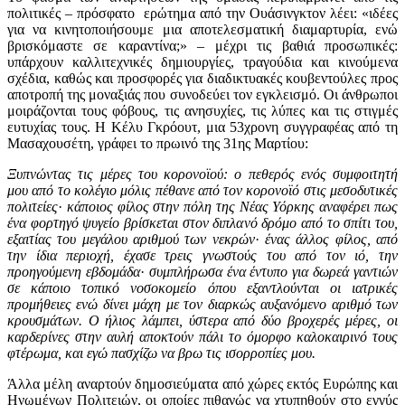
πολιτικές – πρόσφατο ερώτημα από την Ουάσινγκτον λέει: «ιδέες
για να κινητοποιήσουμε μια αποτελεσματική διαμαρτυρία, ενώ
βρισκόμαστε σε καραντίνα;» – μέχρι τις βαθιά προσωπικές:
υπάρχουν καλλιτεχνικές δημιουργίες, τραγούδια και κινούμενα
σχέδια, καθώς και προσφορές για διαδικτυακές κουβεντούλες προς
αποτροπή της μοναξιάς που συνοδεύει τον εγκλεισμό. Οι άνθρωποι
μοιράζονται τους φόβους, τις ανησυχίες, τις λύπες και τις στιγμές
ευτυχίας τους. Η Κέλυ Γκρόουτ, μια 53χρονη συγγραφέας από τη
Μασαχουσέτη, γράφει το πρωινό της 31ης Μαρτίου:
Ξυπνώντας τις μέρες του κορονοϊού: ο πεθερός ενός συμφοιτητή
μου από το κολέγιο μόλις πέθανε από τον κορονοϊό στις μεσοδυτικές
πολιτείες
·
κάποιος φίλος στην πόλη της Νέας Υόρκης αναφέρει πως
ένα φορτηγό ψυγείο βρίσκεται στον διπλανό δρόμο από το σπίτι του,
εξαιτίας του μεγάλου αριθμού των νεκρών
·
ένας άλλος φίλος, από
την ίδια περιοχή, έχασε τρεις γνωστούς του από τον ιό, την
προηγούμενη εβδομάδα
·
συμπλήρωσα ένα έντυπο για δωρεά γαντιών
σε κάποιο τοπικό νοσοκομείο όπου εξαντλούνται οι ιατρικές
προμήθειες ενώ δίνει μάχη με τον διαρκώς αυξανόμενο αριθμό των
κρουσμάτων. Ο ήλιος λάμπει, ύστερα από δύο βροχερές μέρες, οι
καρδερίνες στην αυλή αποκτούν πάλι το όμορφο καλοκαιρινό τους
φτέρωμα, και εγώ πασχίζω να βρω τις ισορροπίες μου.
Άλλα μέλη αναρτούν δημοσιεύματα από χώρες εκτός Ευρώπης και
Ηνωμένων Πολιτειών, οι οποίες πιθανώς να χτυπηθούν στο εγγύς