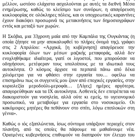
μέλλον, ωστόσο ελάχιστα ασχολούνται με αυτές τα διεθνή Μέσα
ενημέρωσης, καθώς το κλείσιμο των συνόρων, η απαγόρευση
κυκλοφορίας σε ολόκληρες πόλεις, και οι υποχρεωτικές καραντίνες
έχουν διακόψει προσωρινά τις μετακινήσεις των δημοσιογράφων
εντός και μεταξύ των χωρών.
Η Σκόβια, μια 33χρονη μαία από την Καμπάλα της Ουγκάντας (η
οποία ζήτησε να μην αποκαλυφθεί το πλήρες όνομά της), γράφει
στις 2 Απριλίου: «Αρχικά, [η κυβέρνηση] απαγόρευσε την
κυκλοφορία όλων των μέσων μαζικής μεταφοράς, αλλά δεν
ενοχληθήκαμε ιδιαίτερα, γιατί οι λιγοστοί, που μπορούσαν να
οδηγήσουν, μετέφεραν τους υπολοίπους με τα ιδιωτικά τους
αυτοκίνητα. Ο κόσμος άρχισε να περπατά πάνω από δέκα
χιλιόμετρα για να φθάσει στην εργασία του… οφείλω να
επισημάνω πως οι συγγενείς μου ζουν από εποχικές εργασίες, στην
κυριολεξία μεροδούλι-μεροφάι… [Λίγες] ημέρες αργότερα,
απαγορεύθηκαν και τα ΙΧ αυτοκίνητα. Ασθενείς δεν επιτρέπεται να
διακομιστούν για νοσηλεία, αλλά ούτε κι εμείς, το υγειονομικό
προσωπικό, να μεταβούμε για εργασία στο νοσοκομείο. Οι
κακόμοιρες μητέρες θα πεθάνουν στο σπίτι, λόγω επιπλοκών στη
γέννα».
Καθώς ο ιός εξαπλώνεται, ίσως σύντομα υπάρξουν περιοχές στον
πλανήτη, από τις οποίες θα πάψουμε να μαθαίνουμε νέα.
Ορισμένες κυβερνήσεις επιθυμούν να διατηρούν τον έλεγχο του