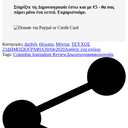
Στηρίξτε τη
Δημοσιογραφία
έστω και με €5 - θα σας
πάρει μόνο ένα λεπτό. Ευχαριστούμε.
Κατηγορίες
Διεθνή
,
Θέματα
,
Μήντια
,
ΤΕΥΧΟΣ
23
ΔΗΜΟΣΙΟΓΡΑΦΙΑ
30/04/2020
Αφήστε ένα σχόλιο
Tags:
Columbia Journalism Review
Δημοσιογραφία
κορονοϊός