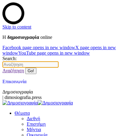
Skip to content
Η
δημοσιογραφία
online
Facebook page opens in new window
X page opens in new
window
YouTube page opens in new window
Search:
Αναζήτηση
Επικοινωνία
Δημοσιογραφία
| dimosiografia.press
Θέματα
Διεθνή
Επιστήμη
Μήντια
Οικονομία