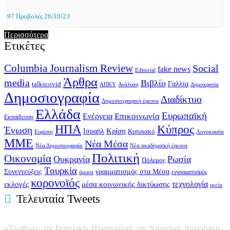
97 Προβολές
26/10/23
Περισσότερα
Ετικέτες
Columbia Journalism Review
Social
fake news
Editorial
Άρθρα
media
Βιβλίο
Γαλλία
talkscovid
Ανάλυση
ΑΠΚΥ
Δημοκρατία
Δημοσιογραφία
Διαδίκτυο
Δημοσιογραφική έρευνα
Ελλάδα
Ευρωπαϊκή
Επικοινωνία
Ενέργεια
Εκπαίδευση
ΗΠΑ
Κύπρος
Ένωση
Κρίση
Ισραήλ
Κυπριακό
Ευρώπη
Λογοκρισία
ΜΜΕ
Νέα Μέσα
Νέα ακαδημαϊκή έρευνα
Νέα Δημοσιογραφία
Πολιτική
Οικονομία
Ουκρανία
Ρωσία
Πόλεμος
Τουρκία
Συνεντεύξεις
γραμματισμός στα Μέσα
άμυνα
εγγραματισμός
κορονοϊός
εκλογές
τεχνολογία
μέσα κοινωνικής δικτύωσης
υγεία
Τελευταία Tweets
«Το αθώο» της Βασιλικής Ηλιοπούλου, της Χριστίνας Λιναρδάκη