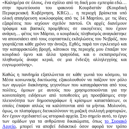
«Καλημέρα σε όλους, ένα σχόλιο από τη δική μου εμπειρία εδώ…
στην πρωτεύουσα του ιρακινού Κουρδιστάν (Κουρδική
Περιφερειακή Κυβέρνηση, KRG)… η περιοχή βρίσκεται υπό
ολική απαγόρευση κυκλοφορίας από τις 14 Μαρτίου, με τις ίδιες
εξαιρέσεις που ισχύουν σχεδόν παντού. Οι αρχές διανέμουν
τρόφιμα και βασικές προμήθειες σε οικογένειες που έχουν
ανάγκη… φέτος τον Μάρτιο, ο κουρδικός πληθυσμός αναγκάστηκε
να απουσιάσει από τους εορταστικές εκδηλώσεις του Νεβρόζ, που
γιορτάζεται κάθε χρόνο την άνοιξη. Εχθές, παρά τον εγκλεισμό και
την καταρρακτώδη βροχή, κάτοικοι της περιοχής μου έπαιξαν τον
κουρδικό ύμνο και άλλα τραγούδια, και ο εκπατρισμένος
πληθυσμός άναψε κεριά, σε μια ένδειξη αλληλεγγύης και
ευγνωμοσύνης».
Καθώς η πανδημία εξαπλώνεται σε κάθε γωνιά του κόσμου, τα
Μέσα κοινωνικής δικτύωσης εξακολουθούν να παίζουν τον ρόλο
των αγωγών διακίνησης γεγονότων που καταγράφονται από τους
πολίτες, όμοιων με αυτούς που χρησιμοποιούνται για την
κοινοποίηση ειδήσεων από τοποθεσίες μη προσβάσιμες στην
πλειονότητα των δημοσιογράφων ή κρίσιμων καταστάσεων, οι
οποίες έπαψαν απλώς να καλύπτονται από τα μήντια. Μολονότι,
όμως, οι πλατφόρμες διευκολύνουν τη μαζική συλλογή μαρτυριών,
δεν έχουν σχεδιαστεί ως ιστορικά αρχεία. Στο σημείο αυτό, το έργο
των ομάδων για τα ανθρώπινα δικαιώματα, όπως
το Συριακό
Αρχείο
, μπορεί να αποβεί διδακτικό όσον αφορά τον τρόπο