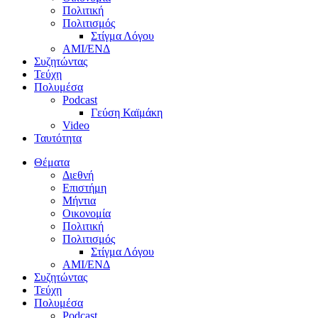
Πολιτική
Πολιτισμός
Στίγμα Λόγου
AMI/ΕΝΔ
Συζητώντας
Τεύχη
Πολυμέσα
Podcast
Γεύση Καϊμάκη
Video
Ταυτότητα
Θέματα
Διεθνή
Επιστήμη
Μήντια
Οικονομία
Πολιτική
Πολιτισμός
Στίγμα Λόγου
AMI/ΕΝΔ
Συζητώντας
Τεύχη
Πολυμέσα
Podcast