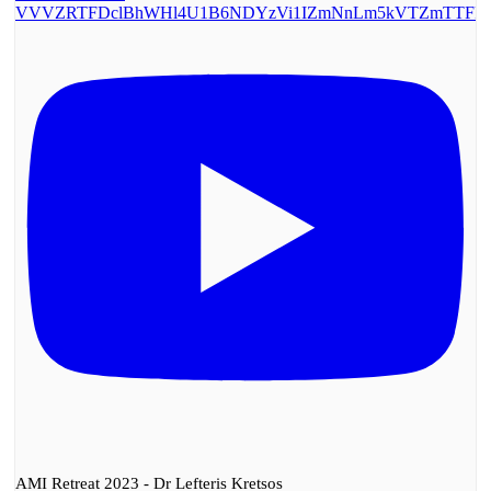
VVVZRTFDclBhWHl4U1B6NDYzVi1IZmNnLm5kVTZmTTF
AMI Retreat 2023 - Dr Lefteris Kretsos