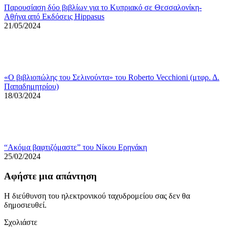
Παρουσίαση δύο βιβλίων για το Κυπριακό σε Θεσσαλονίκη-
Αθήνα από Εκδόσεις Hippasus
21/05/2024
«Ο βιβλιoπώλης του Σελινούντα» του Roberto Vecchioni (μτφρ. Δ.
Παπαδημητρίου)
18/03/2024
“Ακόμα βαφτιζόμαστε” του Νίκου Ερηνάκη
25/02/2024
Αφήστε μια απάντηση
Η διεύθυνση του ηλεκτρονικού ταχυδρομείου σας δεν θα
δημοσιευθεί.
Σχολιάστε