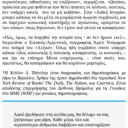
περισσότερες πιθανότητες να επιζήσουν», ισχυρίζεται. «Ωστόσο,
πρόκειται για μια ασθένεια που θέτει άπαντες σε κίνδυνο, συνεπώς,
δεν υπάρχει κανείς που να μη φοβάται». Στην «Λαίκή Ιστορία»
μπορεί κάποιος να δει μέλη να μοιράζονται δωρεάν συμβουλές και
να παρέχουν κοινωνική υποστήριξη σε αγνώστους, ορισμένοι εκ
των οποίων, όπως δηλώνουν, δεν έχουν πού αλλού να καταφύγουν.
«Πώς, όμως, να διηγηθώ την ιστορία τους / αν δεν ήμουν εκεί;»,
διερωτάται ο Χιλιανός-Αργεντινός συγγραφέας Άριελ Ντόρφμαν
στο ποίημά του «Λεξικό». Όπως ήδη συμβαίνει όποτε υπάρχει
κάποιο είδος κοινωνικής ή πολιτικής κατάρρευσης, οι κοινωνίες –
και όχι τα επίσημα Μέσα ενημέρωσης – είναι αυτές που,
πρωτίστως, θα καταγράψουν και θα κομίσουν μαρτυρίες.
*Η Κέιτλιν Λ. Τσάντλερ είναι συγγραφέας και δημοσιογράφος με
έδρα το Βερολίνο. Άρθρα της έχουν δημοσιευθεί στα περιοδικά New
York Review of Books’ The Daily, The Nation, και Guernica. Είναι
αποδέκτης επιχορήγησης του Διεθνούς Ιδρύματος για τις Γυναίκες
στα ΜΜΕ (WMF) για γυναίκες δημοσιογράφους.
Αφού βρεθήκατε στη σελίδα μας, θα θέλαμε να σας
ζητήσουμε μια χάρη. Κάθε μέρα, όλο και
περισσότεροι άνθρωποι διαβάζουν και υποστηρίζουν