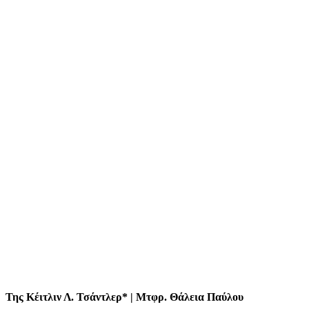
Της Κέιτλιν Λ. Τσάντλερ* | Μτφρ. Θάλεια Παύλου