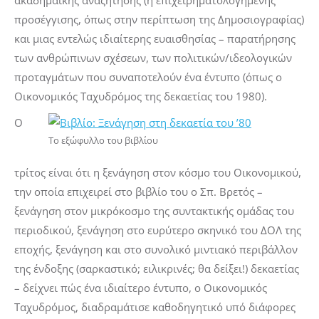
ακαδημαϊκής αναζήτησης (ή επιχειρηματολογημένης
προσέγγισης, όπως στην περίπτωση της
Δημοσιογραφίας
)
και μιας εντελώς ιδιαίτερης ευαισθησίας – παρατήρησης
των ανθρώπινων σχέσεων, των πολιτικών/ιδεολογικών
προταγμάτων που συναποτελούν ένα έντυπο (όπως ο
Οικονομικός Ταχυδρόμος
της δεκαετίας του 1980).
Ο
Το εξώφυλλο του βιβλίου
τρίτος είναι ότι η ξενάγηση στον κόσμο του
Οικονομικού
,
την οποία επιχειρεί στο βιβλίο του ο Σπ. Βρετός –
ξενάγηση στον μικρόκοσμο της συντακτικής ομάδας του
περιοδικού, ξενάγηση στο ευρύτερο σκηνικό του ΔΟΛ της
εποχής, ξενάγηση και στο συνολικό μιντιακό περιβάλλον
της ένδοξης (σαρκαστικό; ειλικρινές; θα δείξει!) δεκαετίας
– δείχνει πώς ένα ιδιαίτερο έντυπο, ο
Οικονομικός
Ταχυδρόμος
, διαδραμάτισε καθοδηγητικό υπό διάφορες