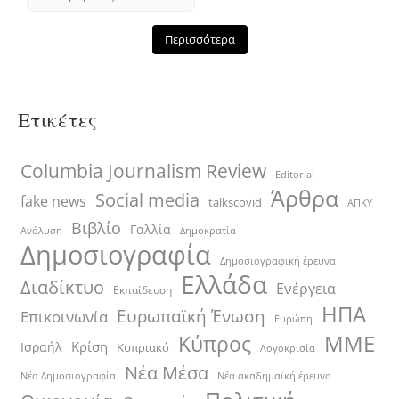
Περισσότερα
Ετικέτες
Columbia Journalism Review
Editorial
Άρθρα
Social media
fake news
talkscovid
ΑΠΚΥ
Βιβλίο
Γαλλία
Ανάλυση
Δημοκρατία
Δημοσιογραφία
Δημοσιογραφική έρευνα
Ελλάδα
Διαδίκτυο
Ενέργεια
Εκπαίδευση
ΗΠΑ
Ευρωπαϊκή Ένωση
Επικοινωνία
Ευρώπη
ΜΜΕ
Κύπρος
Κρίση
Ισραήλ
Κυπριακό
Λογοκρισία
Νέα Μέσα
Νέα ακαδημαϊκή έρευνα
Νέα Δημοσιογραφία