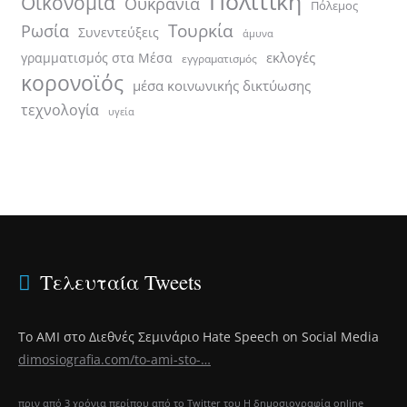
Πολιτική
Οικονομία
Ουκρανία
Πόλεμος
Τουρκία
Ρωσία
Συνεντεύξεις
άμυνα
εκλογές
γραμματισμός στα Μέσα
εγγραματισμός
κορονοϊός
μέσα κοινωνικής δικτύωσης
τεχνολογία
υγεία
Τελευταία Tweets
Το ΑΜΙ στο Διεθνές Σεμινάριο Hate Speech on Social Media
dimosiografia.com/to-ami-sto-…
πριν από 3 χρόνια περίπου
από το
Twitter του Η δημοσιογραφία online