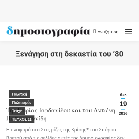
Αναζήτηση
Search:
Ξενάγηση στη δεκαετία του ’80
You are here:
Πολιτική
Δεκ
19
Πολιτισμός
Της Σοφίας Ιορδανίδου και του Αντώνη Δ.
Τεύχη
2016
Παπαγιαννίδη
ΤΕΥΧΟΣ 11
Η αναφορά στο
Στις ρίζες της Κρίσης
*
του Σπύρου
Βρετού από τις σελίδες αυτές της
Δημοσιογραφίας
δεν