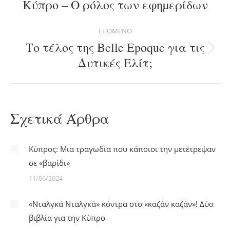
Κύπρο – O ρόλος των εφηµερίδων
post:
ΕΠΌΜΕΝΟ
Το τέλος της Belle Epoque για τις
Next
Δυτικές Ελίτ;
post:
Σχετικά Άρθρα
Κύπρος: Μια τραγωδία που κάποιοι την μετέτρεψαν
σε «βαρίδι»
11/06/2024
«Νταλγκά Νταλγκά» κόντρα στο «καζάν καζάν»! Δύο
βιβλία για την Κύπρο