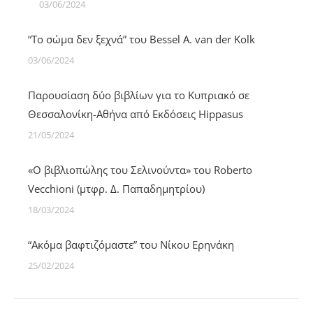
03/06/2024
“Το σώμα δεν ξεχνά” του Bessel A. van der Kolk
03/06/2024
Παρουσίαση δύο βιβλίων για το Κυπριακό σε
Θεσσαλονίκη-Αθήνα από Εκδόσεις Hippasus
21/05/2024
«Ο βιβλιoπώλης του Σελινούντα» του Roberto
Vecchioni (μτφρ. Δ. Παπαδημητρίου)
18/03/2024
“Ακόμα βαφτιζόμαστε” του Νίκου Ερηνάκη
25/02/2024