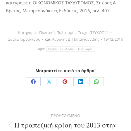
κατέγραφε ο ΟΙΚΟΝΟΜΙΚΟΣ ΤΑΧΔΥΡΟΜΟΣ, Σπύρος Α.
Βρετός, Μεταμεσονύκτιες Εκδόσεις, 2016, σελ. 407
Κατηγορίες
Πολιτική
,
Πολιτισμός
,
Τεύχη
,
ΤΕΥΧΟΣ 11
Σοφία Ιορδανίδου
και
Αντώνης Δ. Παπαγιαννίδης
19/12/2016
Tags:
Βιβλίο
Ελλάδα
Οικονομία
Μοιραστείτε αυτό το άρθρο!
Share
Share
Share
Share
Share
on
on
on
on
on
Facebook
X
Pinterest
LinkedIn
WhatsApp
Post
ΠΡΟΗΓΟΎΜΕΝΟ
navigation
Η τραπεζική κρίση του 2013 στην
Previous