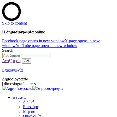
Skip to content
Η
δημοσιογραφία
online
Facebook page opens in new window
X page opens in new
window
YouTube page opens in new window
Search:
Αναζήτηση
Επικοινωνία
Δημοσιογραφία
| dimosiografia.press
Θέματα
Διεθνή
Επιστήμη
Μήντια
Οικονομία