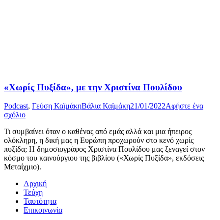
«Χωρίς Πυξίδα», με την Χριστίνα Πουλίδου
Podcast
,
Γεύση Καϊμάκη
Βάλια Καϊμάκη
21/01/2022
Αφήστε ένα
σχόλιο
Τι συμβαίνει όταν ο καθένας από εμάς αλλά και μια ήπειρος
ολόκληρη, η δική μας η Ευρώπη προχωρούν στο κενό χωρίς
πυξίδα; Η δημοσιογράφος Χριστίνα Πουλίδου μας ξεναγεί στον
κόσμο του καινούργιου της βιβλίου («Χωρίς Πυξίδα», εκδόσεις
Μεταίχμιο).
Αρχική
Τεύχη
Ταυτότητα
Επικοινωνία