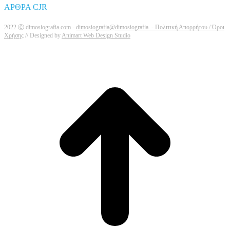
ΑΡΘΡΑ CJR
2022 Ⓒ dimosiografia.com -
dimosiografia@dimosiografia. -
Πολιτική Απορρήτου / Όροι
Χρήσης
// Designed by
Animart Web Design Studio