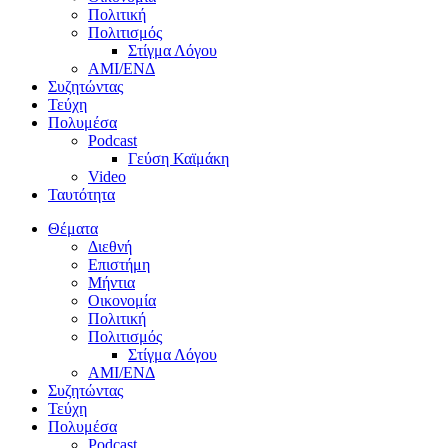
Πολιτική
Πολιτισμός
Στίγμα Λόγου
AMI/ΕΝΔ
Συζητώντας
Τεύχη
Πολυμέσα
Podcast
Γεύση Καϊμάκη
Video
Ταυτότητα
Θέματα
Διεθνή
Επιστήμη
Μήντια
Οικονομία
Πολιτική
Πολιτισμός
Στίγμα Λόγου
AMI/ΕΝΔ
Συζητώντας
Τεύχη
Πολυμέσα
Podcast