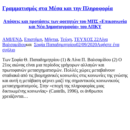
Γραμματισμός στα Μέσα και την Πληροφορία
Απόψεις και προτάσεις των φοιτητών του ΜΠΣ «Επικοινωνία
και Νέα Δημοσιογραφία» του ΑΠΚΥ
AMI/ΕΝΔ
,
Επιστήμη
,
Μήντια
,
Τεύχη
,
ΤΕΥΧΟΣ 22
Λίνα
Βαλσαμίδου
και
Σοφία Παπαδημητρίου
02/09/2020
Αφήστε ένα
σχόλιο
Των Σοφία Θ. Παπαδημητρίου (1) & Λίνα Π. Βαλσαμίδου (2) Ο
21ος αιώνας είναι μια περίοδος γρήγορων αλλαγών και
πρωτοφανών μετασχηματισμών. Πολλές χώρες μεταβαίνουν
σταδιακά από τις βιομηχανικές κοινωνίες στις κοινωνίες της γνώσης
και αυτή η μετάβαση φέρνει μαζί της σημαντικούς κοινωνικούς
μετασχηματισμούς. Στην «εποχή της πληροφορίας μιας
δικτυωμένης κοινωνίας» (Castells, 1996), οι άνθρωποι
χρειάζονται…