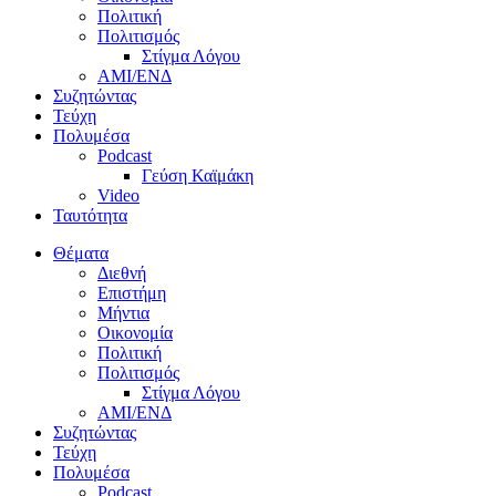
Πολιτική
Πολιτισμός
Στίγμα Λόγου
AMI/ΕΝΔ
Συζητώντας
Τεύχη
Πολυμέσα
Podcast
Γεύση Καϊμάκη
Video
Ταυτότητα
Θέματα
Διεθνή
Επιστήμη
Μήντια
Οικονομία
Πολιτική
Πολιτισμός
Στίγμα Λόγου
AMI/ΕΝΔ
Συζητώντας
Τεύχη
Πολυμέσα
Podcast