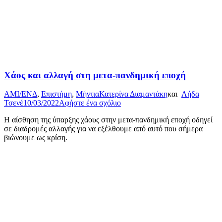
Χάος και αλλαγή στη μετα-πανδημική εποχή
AMI/ΕΝΔ
,
Επιστήμη
,
Μήντια
Κατερίνα Διαμαντάκη
και
Λήδα
Τσενέ
10/03/2022
Αφήστε ένα σχόλιο
Η αίσθηση της ύπαρξης χάους στην μετα-πανδημική εποχή οδηγεί
σε διαδρομές αλλαγής για να εξέλθουμε από αυτό που σήμερα
βιώνουμε ως κρίση.