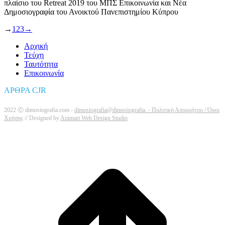
πλαίσιο του Retreat 2019 του ΜΠΣ Επικοινωνία και Νέα
Δημοσιογραφία του Ανοικτού Πανεπιστημίου Κύπρου
→
1
2
3
→
Αρχική
Τεύχη
Ταυτότητα
Επικοινωνία
ΑΡΘΡΑ CJR
2022 Ⓒ dimosiografia.com -
dimosiografia@dimosiografia. -
Πολιτική Απορρήτου / Όροι
Χρήσης
// Designed by
Animart Web Design Studio