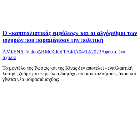
O «καπιταλιστικός εμφύλιος» και οι αλγόριθμοι των
ισχυρών που παραμέρισαν την πολιτική
AMI/ΕΝΔ
,
Video
ΔΗΜΟΣΙΟΓΡΑΦΙΑ
04/12/2023
Αφήστε ένα
σχόλιο
Το μοντέλο της Ρωσίας και της Κίνας δεν αποτελεί «εναλλακτική
λύση» , ζούμε μια «εμφύλια διαμάχη του καπιταλισμού», όπου και
γίνεται νέα μοιρασιά ισχύος;