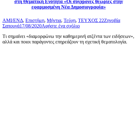
στη Θεματική Ενότητα «Οι σύγχρονες θεωρίες στην
εφαρμοσμένη Νέα Δημοσιογραφία»
AMI/ΕΝΔ
,
Επιστήμη
,
Μήντια
,
Τεύχη
,
ΤΕΥΧΟΣ 22
Ζηνοβία
Σαπουνά
17/08/2020
Αφήστε ένα σχόλιο
Tι σημαίνει «διαμορφώνω την καθημερινή ατζέντα των ειδήσεων»,
αλλά και ποιοι παράγοντες επηρεάζουν τη σχετική θεματολογία.