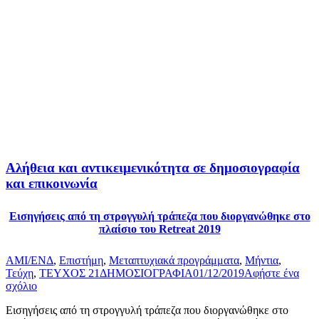
Αλήθεια και αντικειμενικότητα σε δημοσιογραφία
και επικοινωνία
Εισηγήσεις από τη στρογγυλή τράπεζα που διοργανώθηκε στο
πλαίσιο του Retreat 2019
AMI/ΕΝΔ
,
Επιστήμη
,
Μεταπτυχιακά προγράμματα
,
Μήντια
,
Τεύχη
,
ΤΕΥΧΟΣ 21
ΔΗΜΟΣΙΟΓΡΑΦΙΑ
01/12/2019
Αφήστε ένα
σχόλιο
Εισηγήσεις από τη στρογγυλή τράπεζα που διοργανώθηκε στο