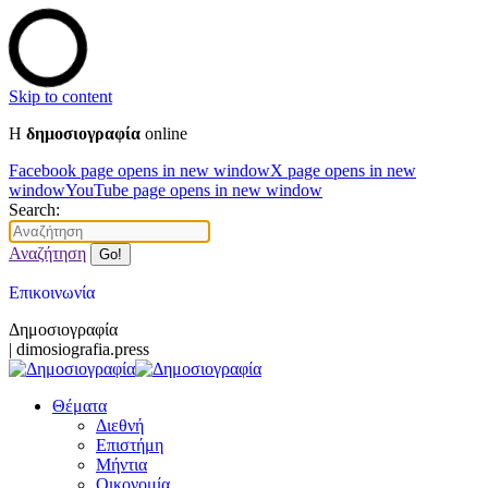
Skip to content
Η
δημοσιογραφία
online
Facebook page opens in new window
X page opens in new
window
YouTube page opens in new window
Search:
Αναζήτηση
Επικοινωνία
Δημοσιογραφία
| dimosiografia.press
Θέματα
Διεθνή
Επιστήμη
Μήντια
Οικονομία