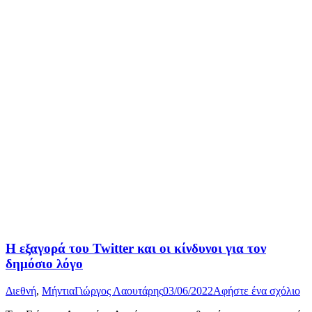
Η εξαγορά του Twitter και οι κίνδυνοι για τον
δημόσιο λόγο
Διεθνή
,
Μήντια
Γιώργος Λαουτάρης
03/06/2022
Αφήστε ένα σχόλιο