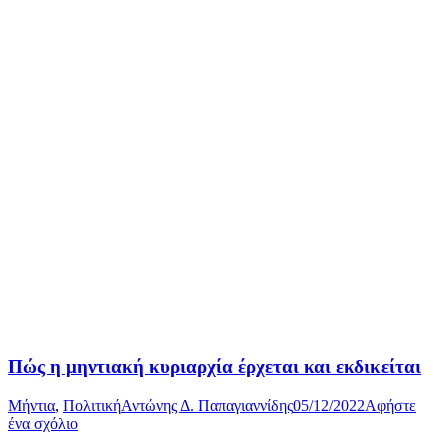
Πώς η μηντιακή κυριαρχία έρχεται και εκδικείται
Μήντια
,
Πολιτική
Αντώνης Δ. Παπαγιαννίδης
05/12/2022
Αφήστε
ένα σχόλιο