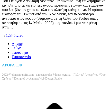
Του Γιώργου Λαουτάρη Δεν ήταν μια συνηθισμένη επιχειρηματική
κίνηση, από τις αμέτρητες αγοραπωλησίες μετοχών και εταιρειών
που λαμβάνουν χώρα σε όλο τον πλανήτη καθημερινά. Η πρόταση
εξαγοράς του Twitter από τον Ίλον Μασκ, τον πλουσιότερο
άνθρωπο στον κόσμο (σύμφωνα με τη λίστα του Forbes όπως
ανακτήθηκε στις 14 Μαΐου 2022), σηματοδοτεί μια νέα φάση
στην…
→
1
2
3
4
5
…
20
→
Αρχική
Τεύχη
Ταυτότητα
Επικοινωνία
ΑΡΘΡΑ CJR
2022 Ⓒ dimosiografia.com -
dimosiografia@dimosiografia. -
Πολιτική Απορρήτου / Όροι
Χρήσης
// Designed by
Animart Web Design Studio