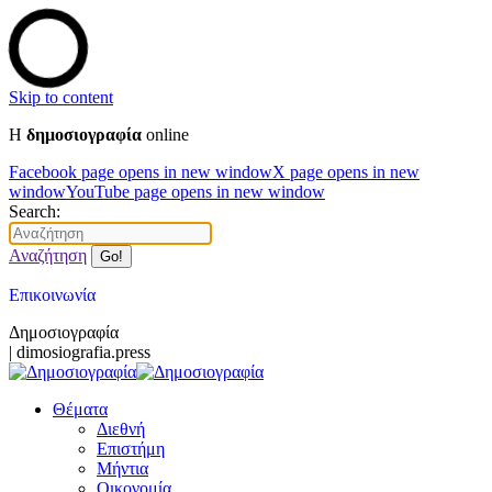
Skip to content
Η
δημοσιογραφία
online
Facebook page opens in new window
X page opens in new
window
YouTube page opens in new window
Search:
Αναζήτηση
Επικοινωνία
Δημοσιογραφία
| dimosiografia.press
Θέματα
Διεθνή
Επιστήμη
Μήντια
Οικονομία