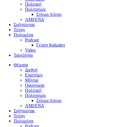
Πολιτική
Πολιτισμός
Στίγμα Λόγου
AMI/ΕΝΔ
Συζητώντας
Τεύχη
Πολυμέσα
Podcast
Γεύση Καϊμάκη
Video
Ταυτότητα
Θέματα
Διεθνή
Επιστήμη
Μήντια
Οικονομία
Πολιτική
Πολιτισμός
Στίγμα Λόγου
AMI/ΕΝΔ
Συζητώντας
Τεύχη
Πολυμέσα
Podcast