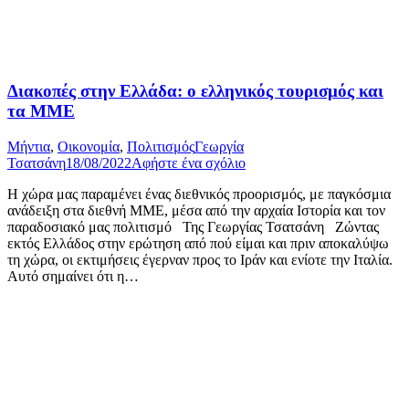
Διακοπές στην Ελλάδα: ο ελληνικός τουρισμός και
τα ΜΜΕ
Μήντια
,
Οικονομία
,
Πολιτισμός
Γεωργία
Τσατσάνη
18/08/2022
Αφήστε ένα σχόλιο
Η χώρα μας παραμένει ένας διεθνικός προορισμός, με παγκόσμια
ανάδειξη στα διεθνή ΜΜΕ, μέσα από την αρχαία Ιστορία και τον
παραδοσιακό μας πολιτισμό Της Γεωργίας Τσατσάνη Ζώντας
εκτός Ελλάδος στην ερώτηση από πού είμαι και πριν αποκαλύψω
τη χώρα, οι εκτιμήσεις έγερναν προς το Ιράν και ενίοτε την Ιταλία.
Αυτό σημαίνει ότι η…