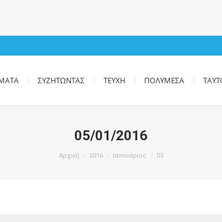
ΜΑΤΑ
ΣΥΖΗΤΏΝΤΑΣ
ΤΕΎΧΗ
ΠΟΛΥΜΈΣΑ
ΤΑΥΤ
05/01/2016
You are here:
Αρχική
2016
Ιανουάριος
05