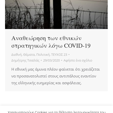
Αναθεώρηση των εθνικών
στρατηγικών λόγω COVID-19
Διεθνή
,
Θέματα
,
Πολιτική
,
ΤΕΥΧΟΣ 23
Δημήτρης Τσαϊλάς
29/03/2020
Αφήστε ένα σχόλιο
Η εθνική μας άμυνα πλέον φαίνεται ότι χρειάζεται
να προσανατολιστεί στους αντιπάλους εναντίον
της ελληνικής ευημερίας και ασφάλειας.
Χρησιμοποιούμε Cookies για τη βέλτιστη λειτουργικότητα του