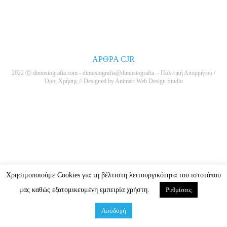
ΑΡΘΡΑ CJR
2022 Ⓒ dimosiografia.com -
dimosiografia@dimosiografia. -
Πολιτική Απορρήτου /
Όροι Χρήσης
// Designed by
Animart Web Design Studio
Χρησιμοποιούμε Cookies για τη βέλτιστη λειτουργικότητα του ιστοτόπου
μας καθώς εξατομικευμένη εμπειρία χρήστη.
Ρυθμίσεις
Αποδοχή