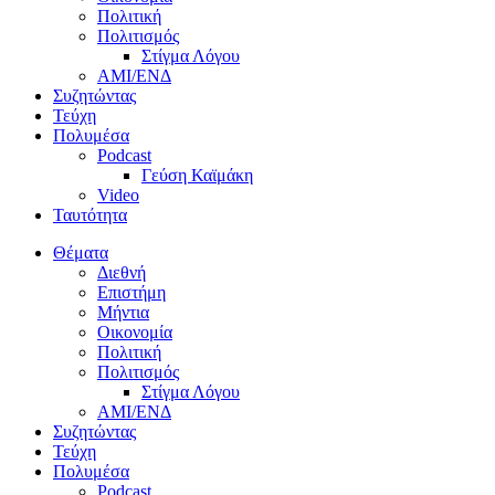
Πολιτική
Πολιτισμός
Στίγμα Λόγου
AMI/ΕΝΔ
Συζητώντας
Τεύχη
Πολυμέσα
Podcast
Γεύση Καϊμάκη
Video
Ταυτότητα
Θέματα
Διεθνή
Επιστήμη
Μήντια
Οικονομία
Πολιτική
Πολιτισμός
Στίγμα Λόγου
AMI/ΕΝΔ
Συζητώντας
Τεύχη
Πολυμέσα
Podcast