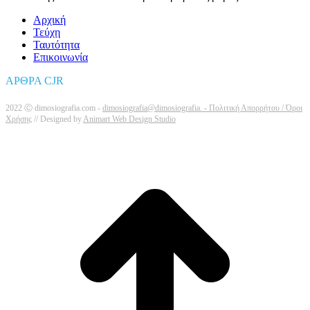
Αρχική
Τεύχη
Ταυτότητα
Επικοινωνία
ΑΡΘΡΑ CJR
2022 Ⓒ dimosiografia.com -
dimosiografia@dimosiografia. -
Πολιτική Απορρήτου / Όροι
Χρήσης
// Designed by
Animart Web Design Studio