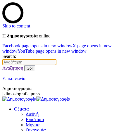
Skip to content
Η
δημοσιογραφία
online
Facebook page opens in new window
X page opens in new
window
YouTube page opens in new window
Search:
Αναζήτηση
Επικοινωνία
Δημοσιογραφία
| dimosiografia.press
Θέματα
Διεθνή
Επιστήμη
Μήντια
Οικονομία