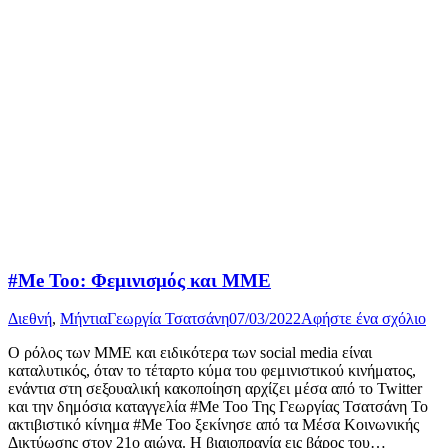
#Me Too: Φεμινισμός και ΜΜΕ
Διεθνή
,
Μήντια
Γεωργία Τσατσάνη
07/03/2022
Αφήστε ένα σχόλιο
Ο ρόλος των ΜΜΕ και ειδικότερα των social media είναι
καταλυτικός, όταν το τέταρτο κύμα του φεμινιστικού κινήματος,
ενάντια στη σεξουαλική κακοποίηση αρχίζει μέσα από το Twitter
και την δημόσια καταγγελία #Me Too Της Γεωργίας Τσατσάνη Το
ακτιβιστικό κίνημα #Me Too ξεκίνησε από τα Μέσα Κοινωνικής
Δικτύωσης στον 21ο αιώνα. Η βιαιοπραγία εις βάρος του…