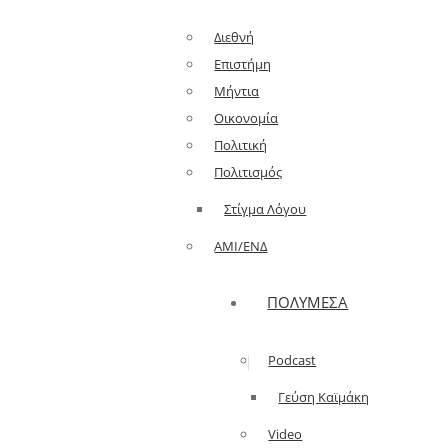
Διεθνή
Επιστήμη
Μήντια
Οικονομία
Πολιτική
Πολιτισμός
Στίγμα Λόγου
AMI/ΕΝΔ
ΠΟΛΥΜΈΣΑ
Podcast
Γεύση Καϊμάκη
Video