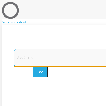
Skip to content
Η
δημοσιογραφία
online
Facebook page opens in new window
X page opens 
Search:
Αναζήτηση
Επικοινωνία