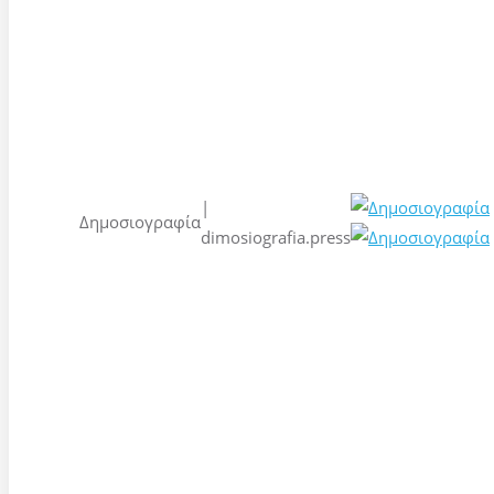
|
Δημοσιογραφία
dimosiografia.press