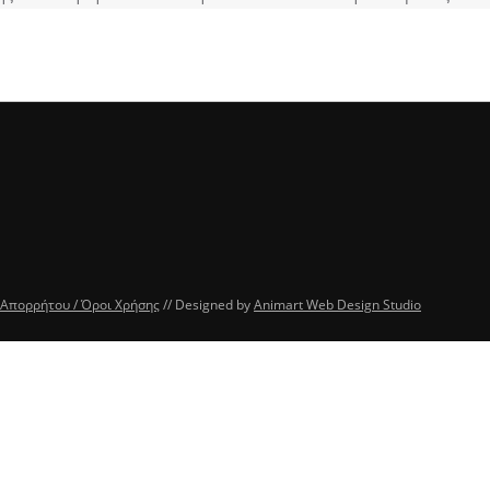
 Απορρήτου / Όροι Χρήσης
// Designed by
Animart Web Design Studio