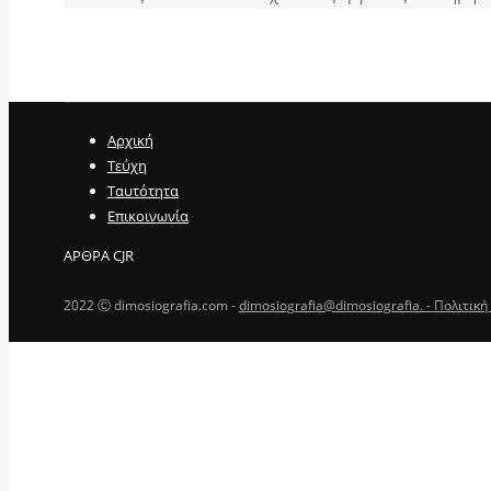
Αρχική
Τεύχη
Ταυτότητα
Επικοινωνία
ΑΡΘΡΑ CJR
2022 Ⓒ dimosiografia.com -
dimosiografia@dimosiografia. -
Πολιτική