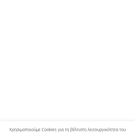
Στο στόχαστρο της Ουκρανίας
παραμένει το Ντονέτσκ
Διεθνή
Λεωνίδας Βατικιώτης
30/11/2023
Αφήστε ένα σχόλιο
Το Ντονέτσκ (πρωτεύουσα του Ντονμπάς) με
πληθυσμό που ξεπερνά το 1,5 εκ. κατοίκους,
ακόμη και σήμερα αποτελεί διαρκή στόχο του
Ουκρανικού στρατού.
Χρησιμοποιούμε Cookies για τη βέλτιστη λειτουργικότητα του