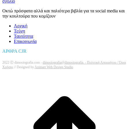
σχόλιο
Οκτώ πρόσφατα αλλά και παλιότερα βιβλία για τα social media και
την κουλτούρα που κομίζουν
Αρχική
Τεύχη
Ταυτότητα
Επικοινωνία
ΑΡΘΡΑ CJR
2022 Ⓒ dimosiografia.com -
dimosiografia@dimosiografia. -
Πολιτική Απορρήτου / Όροι
Χρήσης
// Designed by
Animart Web Design Studio