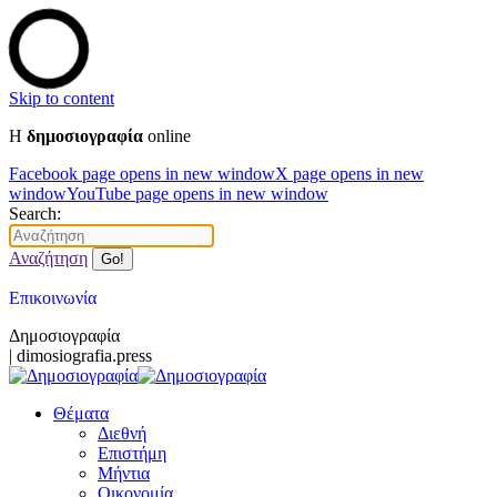
Skip to content
Η
δημοσιογραφία
online
Facebook page opens in new window
X page opens in new
window
YouTube page opens in new window
Search:
Αναζήτηση
Επικοινωνία
Δημοσιογραφία
| dimosiografia.press
Θέματα
Διεθνή
Επιστήμη
Μήντια
Οικονομία