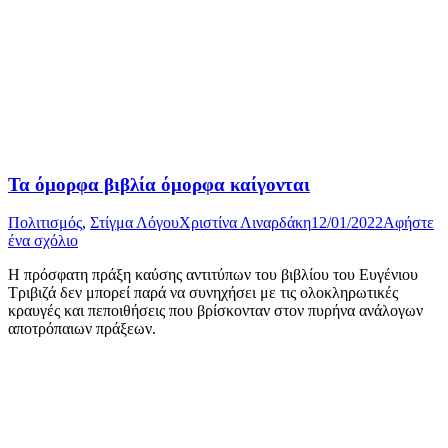
Τα όμορφα βιβλία όμορφα καίγονται
Πολιτισμός
,
Στίγμα Λόγου
Χριστίνα Λιναρδάκη
12/01/2022
Αφήστε
ένα σχόλιο
Η πρόσφατη πράξη καύσης αντιτύπων του βιβλίου του Ευγένιου
Τριβιζά δεν μπορεί παρά να συνηχήσει με τις ολοκληρωτικές
κραυγές και πεποιθήσεις που βρίσκονταν στον πυρήνα ανάλογων
αποτρόπαιων πράξεων.