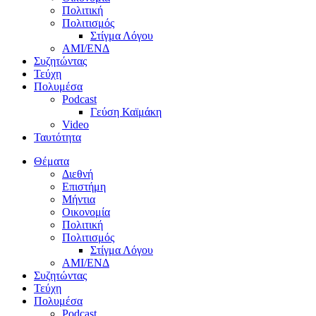
Πολιτική
Πολιτισμός
Στίγμα Λόγου
AMI/ΕΝΔ
Συζητώντας
Τεύχη
Πολυμέσα
Podcast
Γεύση Καϊμάκη
Video
Ταυτότητα
Θέματα
Διεθνή
Επιστήμη
Μήντια
Οικονομία
Πολιτική
Πολιτισμός
Στίγμα Λόγου
AMI/ΕΝΔ
Συζητώντας
Τεύχη
Πολυμέσα
Podcast