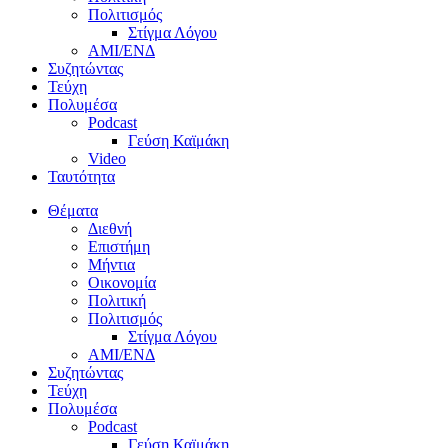
Πολιτισμός
Στίγμα Λόγου
AMI/ΕΝΔ
Συζητώντας
Τεύχη
Πολυμέσα
Podcast
Γεύση Καϊμάκη
Video
Ταυτότητα
Θέματα
Διεθνή
Επιστήμη
Μήντια
Οικονομία
Πολιτική
Πολιτισμός
Στίγμα Λόγου
AMI/ΕΝΔ
Συζητώντας
Τεύχη
Πολυμέσα
Podcast
Γεύση Καϊμάκη