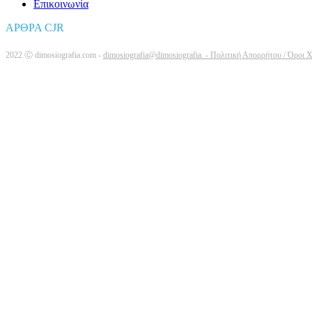
Επικοινωνία
ΑΡΘΡΑ CJR
2022 Ⓒ dimosiografia.com -
dimosiografia@dimosiografia. -
Πολιτική Απορρήτου / Όροι 