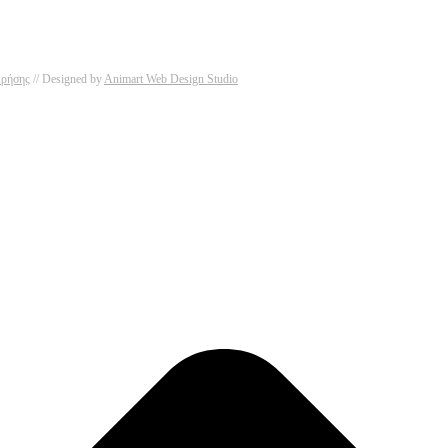
Χρήσης
// Designed by
Animart Web Design Studio