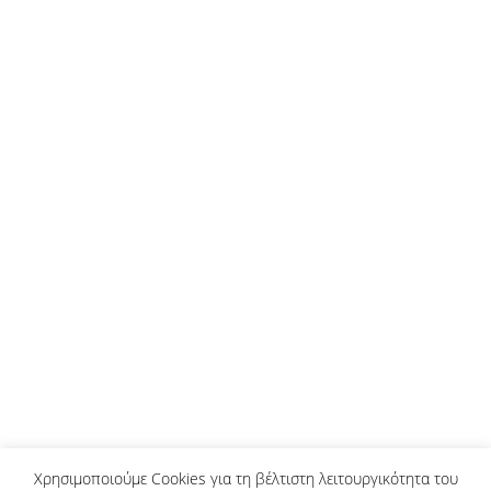
Η στάση των αμερικανικών ΜΜΕ
για την εισβολή στο Καπιτώλιο
Διεθνή
,
Μήντια
Κωνσταντίνος Αλεξανδρόπουλος
01/08/2021
Αφήστε ένα σχόλιο
Εξέταση της στάσης των αμερικανικών Μέσων υπό
το πρίσμα της θεωρίας της επαλληλίας κομματικού
– επικοινωνιακού συστήματος
Χρησιμοποιούμε Cookies για τη βέλτιστη λειτουργικότητα του