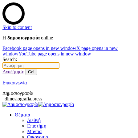
Skip to content
Η
δημοσιογραφία
online
Facebook page opens in new window
X page opens in new
window
YouTube page opens in new window
Search:
Αναζήτηση
Επικοινωνία
Δημοσιογραφία
| dimosiografia.press
Θέματα
Διεθνή
Επιστήμη
Μήντια
Οικονομία