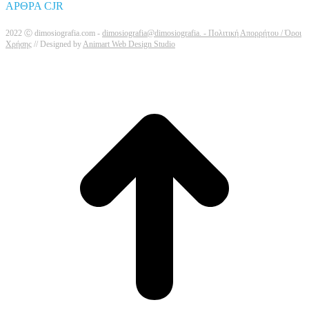
ΑΡΘΡΑ CJR
2022 Ⓒ dimosiografia.com -
dimosiografia@dimosiografia. -
Πολιτική Απορρήτου / Όροι
Χρήσης
// Designed by
Animart Web Design Studio