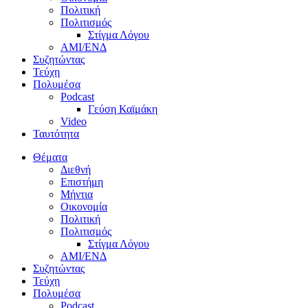
Πολιτική
Πολιτισμός
Στίγμα Λόγου
AMI/ΕΝΔ
Συζητώντας
Τεύχη
Πολυμέσα
Podcast
Γεύση Καϊμάκη
Video
Ταυτότητα
Θέματα
Διεθνή
Επιστήμη
Μήντια
Οικονομία
Πολιτική
Πολιτισμός
Στίγμα Λόγου
AMI/ΕΝΔ
Συζητώντας
Τεύχη
Πολυμέσα
Podcast