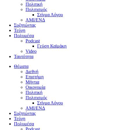
Πολιτική
Πολιτισμός
Στίγμα Λόγου
AMI/ΕΝΔ
Συζητώντας
Τεύχη
Πολυμέσα
Podcast
Γεύση Καϊμάκη
Video
Ταυτότητα
Θέματα
Διεθνή
Επιστήμη
Μήντια
Οικονομία
Πολιτική
Πολιτισμός
Στίγμα Λόγου
AMI/ΕΝΔ
Συζητώντας
Τεύχη
Πολυμέσα
Podcast