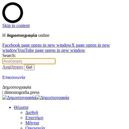
Skip to content
Η
δημοσιογραφία
online
Facebook page opens in new window
X page opens in new
window
YouTube page opens in new window
Search:
Αναζήτηση
Επικοινωνία
Δημοσιογραφία
| dimosiografia.press
Θέματα
Διεθνή
Επιστήμη
Μήντια
Οικονομία