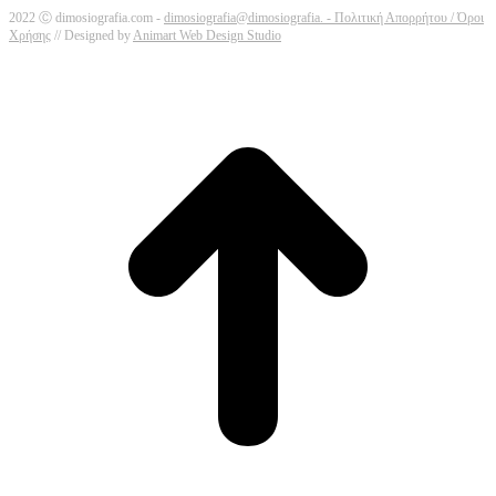
2022 Ⓒ dimosiografia.com -
dimosiografia@dimosiografia. -
Πολιτική Απορρήτου / Όροι
Χρήσης
// Designed by
Animart Web Design Studio