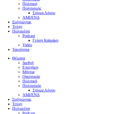
Πολιτική
Πολιτισμός
Στίγμα Λόγου
AMI/ΕΝΔ
Συζητώντας
Τεύχη
Πολυμέσα
Podcast
Γεύση Καϊμάκη
Video
Ταυτότητα
Θέματα
Διεθνή
Επιστήμη
Μήντια
Οικονομία
Πολιτική
Πολιτισμός
Στίγμα Λόγου
AMI/ΕΝΔ
Συζητώντας
Τεύχη
Πολυμέσα
Podcast