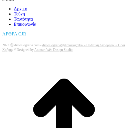
Αρχική
Τεύχη
Ταυτότητα
Επικοινωνία
ΑΡΘΡΑ CJR
2022 Ⓒ dimosiografia.com -
dimosiografia@dimosiografia. -
Πολιτική Απορρήτου / Όροι
Χρήσης
// Designed by
Animart Web Design Studio