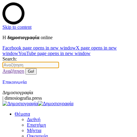
Skip to content
Η
δημοσιογραφία
online
Facebook page opens in new window
X page opens in new
window
YouTube page opens in new window
Search:
Αναζήτηση
Επικοινωνία
Δημοσιογραφία
| dimosiografia.press
Θέματα
Διεθνή
Επιστήμη
Μήντια
Οικονομία