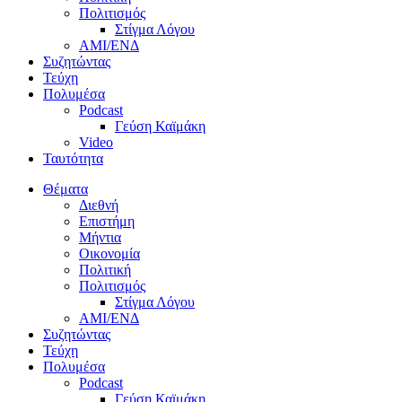
Πολιτισμός
Στίγμα Λόγου
AMI/ΕΝΔ
Συζητώντας
Τεύχη
Πολυμέσα
Podcast
Γεύση Καϊμάκη
Video
Ταυτότητα
Θέματα
Διεθνή
Επιστήμη
Μήντια
Οικονομία
Πολιτική
Πολιτισμός
Στίγμα Λόγου
AMI/ΕΝΔ
Συζητώντας
Τεύχη
Πολυμέσα
Podcast
Γεύση Καϊμάκη