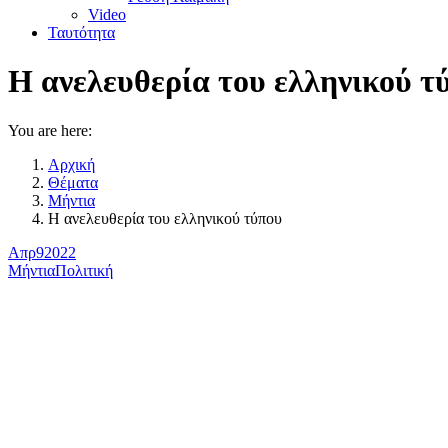
Video
Ταυτότητα
Η ανελευθερία του ελληνικού τ
You are here:
Αρχική
Θέματα
Μήντια
Η ανελευθερία του ελληνικού τύπου
Απρ
9
2022
Μήντια
Πολιτική