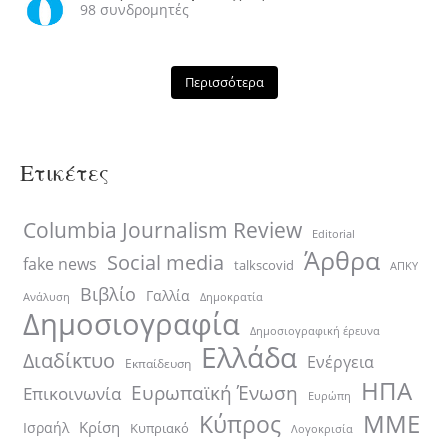
98 συνδρομητές
Περισσότερα
AMI Retreat 2023 - Dr
0
0
Lefteris Kretsos
97 Προβολές
26/10/23
Ετικέτες
Columbia Journalism Review
Editorial
Άρθρα
Social media
fake news
talkscovid
ΑΠΚΥ
Βιβλίο
Γαλλία
Ανάλυση
Δημοκρατία
Δημοσιογραφία
Δημοσιογραφική έρευνα
Ελλάδα
Διαδίκτυο
Ενέργεια
Εκπαίδευση
ΗΠΑ
Ευρωπαϊκή Ένωση
Επικοινωνία
Ευρώπη
ΜΜΕ
Κύπρος
Κρίση
Ισραήλ
Κυπριακό
Λογοκρισία