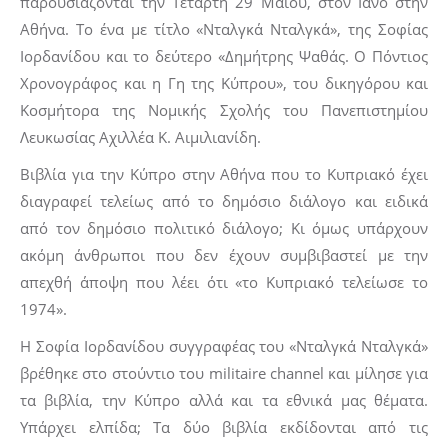
παρουσιάζονται την Τετάρτη 29 Μαΐου, στον Ιανό στην
Αθήνα. Το ένα με τίτλο «Νταλγκά Νταλγκά», της Σοφίας
Ιορδανίδου και το δεύτερο «Δημήτρης Ψαθάς. Ο Πόντιος
Χρονογράφος και η Γη της Κύπρου», του δικηγόρου και
Κοσμήτορα της Νομικής Σχολής του Πανεπιστημίου
Λευκωσίας Αχιλλέα Κ. Αιμιλιανίδη.
Βιβλία για την Κύπρο στην Αθήνα που το Κυπριακό έχει
διαγραφεί τελείως από το δημόσιο διάλογο και ειδικά
από τον δημόσιο πολιτικό διάλογο; Κι όμως υπάρχουν
ακόμη άνθρωποι που δεν έχουν συμβιβαστεί με την
απεχθή άποψη που λέει ότι «το Κυπριακό τελείωσε το
1974».
Η Σοφία Ιορδανίδου συγγραφέας του «Νταλγκά Νταλγκά»
βρέθηκε στο στούντιο του militaire channel και μίλησε για
τα βιβλία, την Κύπρο αλλά και τα εθνικά μας θέματα.
Υπάρχει ελπίδα; Τα δύο βιβλία εκδίδονται από τις