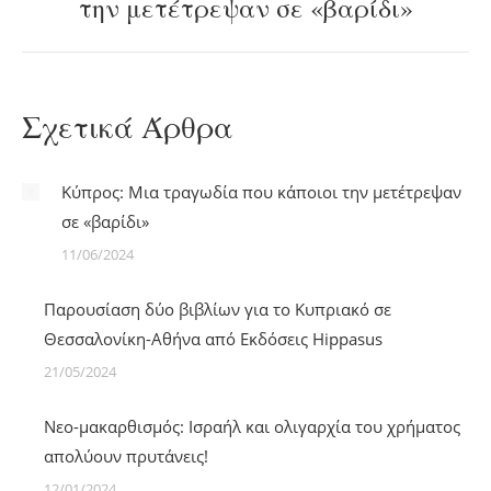
την μετέτρεψαν σε «βαρίδι»
post:
Σχετικά Άρθρα
Κύπρος: Μια τραγωδία που κάποιοι την μετέτρεψαν
σε «βαρίδι»
11/06/2024
Παρουσίαση δύο βιβλίων για το Κυπριακό σε
Θεσσαλονίκη-Αθήνα από Εκδόσεις Hippasus
21/05/2024
Νεο-μακαρθισμός: Ισραήλ και ολιγαρχία του χρήματος
απολύουν πρυτάνεις!
12/01/2024