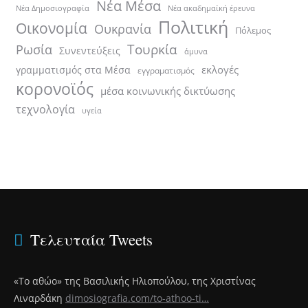
Νέα Μέσα
Νέα ακαδημαϊκή έρευνα
Νέα Δημοσιογραφία
Πολιτική
Οικονομία
Ουκρανία
Πόλεμος
Τουρκία
Ρωσία
Συνεντεύξεις
άμυνα
εκλογές
γραμματισμός στα Μέσα
εγγραματισμός
κορονοϊός
μέσα κοινωνικής δικτύωσης
τεχνολογία
υγεία
Τελευταία Tweets
«Το αθώο» της Βασιλικής Ηλιοπούλου, της Χριστίνας
Λιναρδάκη
dimosiografia.com/to-athoo-ti…