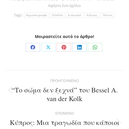
Αφήστε ένα σχόλιο
Tags:
Δημοσιογραφία
Ελλάδα
Κυπριακό
Κύπρος
Πόντος
Μοιραστείτε αυτό το άρθρο!
Share
Share
Share
Share
Share
on
on
on
on
on
Facebook
X
Pinterest
LinkedIn
WhatsApp
Post
ΠΡΟΗΓΟΎΜΕΝΟ
navigation
“Το σώμα δεν ξεχνά” του Bessel A.
Previous
van der Kolk
post:
ΕΠΌΜΕΝΟ
Κύπρος: Μια τραγωδία που κάποιοι
Next