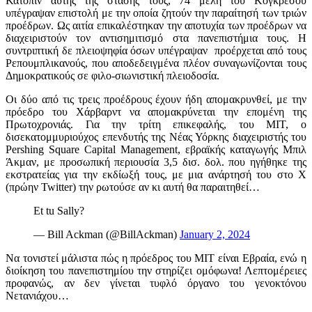
Κατόπιν αυτής της στάσης τους, 74 μέλη του Κογκρέσου
υπέγραψαν επιστολή με την οποία ζητούν την παραίτησή των τριών
προέδρων. Ως αιτία επικαλέστηκαν την αποτυχία των προέδρων να
διαχειριστούν τον αντισημιτισμό στα πανεπιστήμια τους. Η
συντριπτική δε πλειοψηφία όσων υπέγραψαν προέρχεται από τους
Ρεπουμπλικανούς, που αποδεδειγμένα πλέον συναγωνίζονται τους
Δημοκρατικούς σε φιλο-σιωνιστική πλειοδοσία.
Οι δύο από τις τρεις προέδρους έχουν ήδη απομακρυνθεί, με την
πρόεδρο του Χάρβαρντ να απομακρύνεται την επομένη της
Πρωτοχρονιάς. Για την τρίτη επικεφαλής, του ΜΙΤ, ο
δισεκατομμυριούχος επενδυτής της Νέας Υόρκης διαχειριστής του
Pershing Square Capital Management, εβραϊκής καταγωγής Μπιλ
Άκμαν, με προσωπική περιουσία 3,5 δισ. δολ. που ηγήθηκε της
εκστρατείας για την εκδίωξή τους, με μια ανάρτησή του στο Χ
(πρώην Twitter) την ρωτούσε αν κι αυτή θα παραιτηθεί…
Et tu Sally?
— Bill Ackman (@BillAckman)
January 2, 2024
Να τονιστεί μάλιστα πώς η πρόεδρος του ΜΙΤ είναι Εβραία, ενώ η
διοίκηση του πανεπιστημίου την στηρίζει ομόφωνα! Λεπτομέρειες
προφανώς, αν δεν γίνεται τυφλό όργανο του γενοκτόνου
Νετανιάχου…