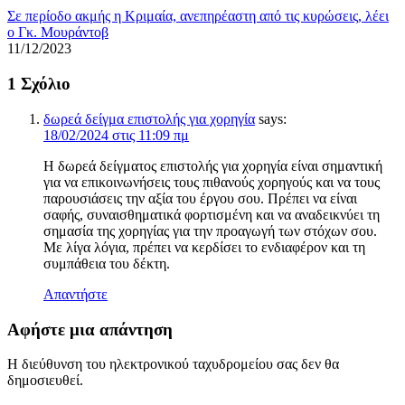
Σε περίοδο ακμής η Κριμαία, ανεπηρέαστη από τις κυρώσεις, λέει
ο Γκ. Μουράντοβ
11/12/2023
1 Σχόλιο
δωρεά δείγμα επιστολής για χορηγία
says:
18/02/2024 στις 11:09 πμ
Η δωρεά δείγματος επιστολής για χορηγία είναι σημαντική
για να επικοινωνήσεις τους πιθανούς χορηγούς και να τους
παρουσιάσεις την αξία του έργου σου. Πρέπει να είναι
σαφής, συναισθηματικά φορτισμένη και να αναδεικνύει τη
σημασία της χορηγίας για την προαγωγή των στόχων σου.
Με λίγα λόγια, πρέπει να κερδίσει το ενδιαφέρον και τη
συμπάθεια του δέκτη.
Απαντήστε
Αφήστε μια απάντηση
Η διεύθυνση του ηλεκτρονικού ταχυδρομείου σας δεν θα
δημοσιευθεί.