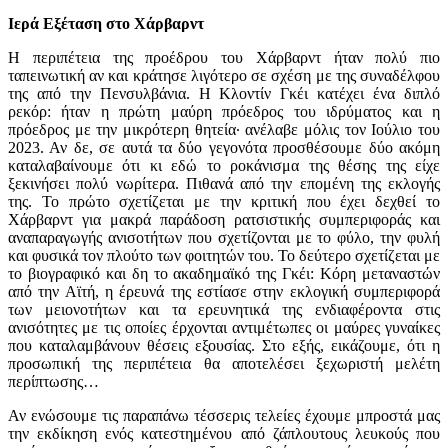
Ιερά Εξέταση στο Χάρβαρντ
Η περιπέτεια της προέδρου του Χάρβαρντ ήταν πολύ πιο
ταπεινωτική αν και κράτησε λιγότερο σε σχέση με της συναδέλφου
της από την Πενσυλβάνια. Η Κλοντίν Γκέι κατέχει ένα διπλό
ρεκόρ: ήταν η πρώτη μαύρη πρόεδρος του ιδρύματος και η
πρόεδρος με την μικρότερη θητεία· ανέλαβε μόλις τον Ιούλιο του
2023. Αν δε, σε αυτά τα δύο γεγονότα προσθέσουμε δύο ακόμη
καταλαβαίνουμε ότι κι εδώ το ροκάνισμα της θέσης της είχε
ξεκινήσει πολύ νωρίτερα. Πιθανά από την επομένη της εκλογής
της. Το πρώτο σχετίζεται με την κριτική που έχει δεχθεί το
Χάρβαρντ για μακρά παράδοση ρατσιστικής συμπεριφοράς και
αναπαραγωγής ανισοτήτων που σχετίζονται με το φύλο, την φυλή
και φυσικά τον πλούτο των φοιτητών του. Το δεύτερο σχετίζεται με
το βιογραφικό και δη το ακαδημαϊκό της Γκέι: Κόρη μεταναστών
από την Αϊτή, η έρευνά της εστίασε στην εκλογική συμπεριφορά
των μειονοτήτων και τα ερευνητικά της ενδιαφέροντα στις
ανισότητες με τις οποίες έρχονται αντιμέτωπες οι μαύρες γυναίκες
που καταλαμβάνουν θέσεις εξουσίας. Στο εξής, εικάζουμε, ότι η
προσωπική της περιπέτεια θα αποτελέσει ξεχωριστή μελέτη
περίπτωσης…
Αν ενώσουμε τις παραπάνω τέσσερις τελείες έχουμε μπροστά μας
την εκδίκηση ενός κατεστημένου από ζάπλουτους λευκούς που