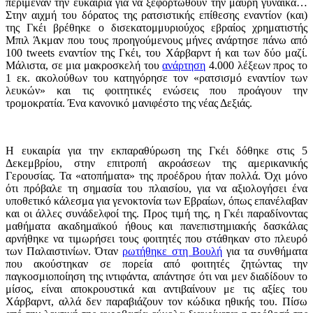
περίμεναν την ευκαιρία για να ξεφορτωθούν την μαύρη γυναίκα…
Στην αιχμή του δόρατος της ρατσιστικής επίθεσης εναντίον (και)
της Γκέι βρέθηκε ο δισεκατομμυριούχος εβραίος χρηματιστής
Μπιλ Άκμαν που τους προηγούμενους μήνες ανάρτησε πάνω από
100 tweets εναντίον της Γκέι, του Χάρβαρντ ή και των δύο μαζί.
Μάλιστα, σε μια μακροσκελή του
ανάρτηση
4.000 λέξεων προς το
1 εκ. ακολούθων του κατηγόρησε τον «ρατσισμό εναντίον των
λευκών» και τις φοιτητικές ενώσεις που προάγουν την
τρομοκρατία. Ένα κανονικό μανιφέστο της νέας Δεξιάς.
Η ευκαιρία για την εκπαραθύρωση της Γκέι δόθηκε στις 5
Δεκεμβρίου, στην επιτροπή ακροάσεων της αμερικανικής
Γερουσίας. Τα «ατοπήματα» της προέδρου ήταν πολλά. Όχι μόνο
ότι πρόβαλε τη σημασία του πλαισίου, για να αξιολογήσει ένα
υποθετικό κάλεσμα για γενοκτονία των Εβραίων, όπως επανέλαβαν
και οι άλλες συνάδελφοί της. Προς τιμή της, η Γκέι παραδίνοντας
μαθήματα ακαδημαϊκού ήθους και πανεπιστημιακής δασκάλας
αρνήθηκε να τιμωρήσει τους φοιτητές που στάθηκαν στο πλευρό
των Παλαιστινίων. Όταν
ρωτήθηκε στη Βουλή
για τα συνθήματα
που ακούστηκαν σε πορεία από φοιτητές ζητώντας την
παγκοσμιοποίηση της ιντιφάντα, απάντησε ότι ναι μεν διαδίδουν το
μίσος, είναι αποκρουστικά και αντιβαίνουν με τις αξίες του
Χάρβαρντ, αλλά δεν παραβιάζουν τον κώδικα ηθικής του. Πίσω