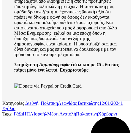
επηρεάζεται από διαφημίσεις ή από τις προτιμήσεις
ιδιοκτητών, πολιτικών ή μετόχων. Η συντακτική μας
ομάδα δρα ανεξάρτητα, έχοντας ως βασική αξία ότι
πρέπει να δίνουμε φωνή σε όσους δεν ακούγονται
αρκετά και να ασκούμε πιέσεις στους ισχυρούς. Και
αυτό είναι το στοιχεία που μας διαφοροποιεί από άλλα
Μέσα Ενημέρωσης, ειδικά σε μια εποχή όπου η
ύπαρξη μιας διαφανούς και ανεξάρτητης
δημοσιογραφίας είναι κρίσιμη. Η υποστήριξή σας μας
δίνει δύναμη και μας επιτρέπει να δουλεύουμε με τον
τρόπο που το κάνουμε μέχρι τώρα.
Στηρίξτε τη
Δημοσιογραφία
έστω και με €5 - θα σας
πάρει μόνο ένα λεπτό. Ευχαριστούμε.
Κατηγορίες
Διεθνή
,
Πολιτική
Λεωνίδας Βατικιώτης
12/01/2024
1
Σχόλιο
Tags:
Γάζα
ΗΠΑ
Ισραήλ
Μέση Ανατολή
Παλαιστίνη
Χάρβαρντ