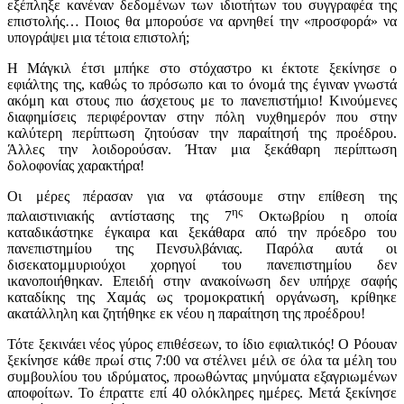
εξέπληξε κανέναν δεδομένων των ιδιοτήτων του συγγραφέα της
επιστολής… Ποιος θα μπορούσε να αρνηθεί την «προσφορά» να
υπογράψει μια τέτοια επιστολή;
Η Μάγκιλ έτσι μπήκε στο στόχαστρο κι έκτοτε ξεκίνησε ο
εφιάλτης της, καθώς το πρόσωπο και το όνομά της έγιναν γνωστά
ακόμη και στους πιο άσχετους με το πανεπιστήμιο! Κινούμενες
διαφημίσεις περιφέρονταν στην πόλη νυχθημερόν που στην
καλύτερη περίπτωση ζητούσαν την παραίτησή της προέδρου.
Άλλες την λοιδορούσαν. Ήταν μια ξεκάθαρη περίπτωση
δολοφονίας χαρακτήρα!
Οι μέρες πέρασαν για να φτάσουμε στην επίθεση της
ης
παλαιστινιακής αντίστασης της 7
Οκτωβρίου η οποία
καταδικάστηκε έγκαιρα και ξεκάθαρα από την πρόεδρο του
πανεπιστημίου της Πενσυλβάνιας. Παρόλα αυτά οι
δισεκατομμυριούχοι χορηγοί του πανεπιστημίου δεν
ικανοποιήθηκαν. Επειδή στην ανακοίνωση δεν υπήρχε σαφής
καταδίκης της Χαμάς ως τρομοκρατική οργάνωση, κρίθηκε
ακατάλληλη και ζητήθηκε εκ νέου η παραίτηση της προέδρου!
Τότε ξεκινάει νέος γύρος επιθέσεων, το ίδιο εφιαλτικός! Ο Ρόουαν
ξεκίνησε κάθε πρωί στις 7:00 να στέλνει μέιλ σε όλα τα μέλη του
συμβουλίου του ιδρύματος, προωθώντας μηνύματα εξαγριωμένων
αποφοίτων. Το έπραττε επί 40 ολόκληρες ημέρες. Μετά ξεκίνησε