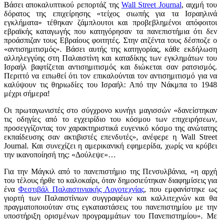
Βάσει αποκαλυπτικού ρεπορτάζ της
Wall Street Journal
, αιχμή του
δόρατος της επιχείρησης «τείχος σιωπής για τα Ισραηλινά
εγκλήματα» τέθηκαν ζάμπλουτοι και προβεβλημένοι απόφοιτοι
εβραϊκής καταγωγής που κατηγόρησαν τα πανεπιστήμια ότι δεν
προάσπιζαν τους Εβραίους φοιτητές. Στην ατζέντα τους δέσποζε ο
«αντισημιτισμός». Βάσει αυτής της κατηγορίας, κάθε εκδήλωση
αλληλεγγύης στη Παλαιστίνη και καταδίκης των εγκλημάτων του
Ισραήλ βαφτίζεται αντισημιτισμός και διώκεται σαν ρατσισμός.
Περιττό να ειπωθεί ότι τον επικαλούνται τον αντισημιτισμό για να
καλύψουν τις θηριωδίες του Ισραήλ: Από την Νάκμπα το 1948
μέχρι σήμερα!
Οι πρωταγωνιστές στο σύγχρονο κυνήγι μαγισσών «δανείστηκαν
τις οδηγίες από το εγχειρίδιο του κόσμου των επιχειρήσεων,
προσεγγίζοντας τον χαρακτηριστικά ευγενικό κόσμο της ανώτατης
εκπαίδευσης σαν ακτιβιστές επενδυτές», ανέφερε η Wall Street
Journal. Και συνεχίζει η αμερικανική εφημερίδα, χωρίς να κρύβει
την ικανοποίησή της: «Δούλεψε»…
Για την Μάγκιλ από το πανεπιστήμιο της Πενσυλβάνια, «η αρχή
του τέλους ήρθε το καλοκαίρι, όταν δημοσιεύτηκαν διαφημίσεις για
ένα
Φεστιβάλ Παλαιστινιακής Λογοτεχνίας
, που εμφανίστηκε ως
γιορτή των Παλαιστίνιων συγγραφέων και καλλιτεχνών και θα
πραγματοποιούταν στις εγκαταστάσεις του πανεπιστημίου με την
υποστήριξη ορισμένων προγραμμάτων του Πανεπιστημίου». Με