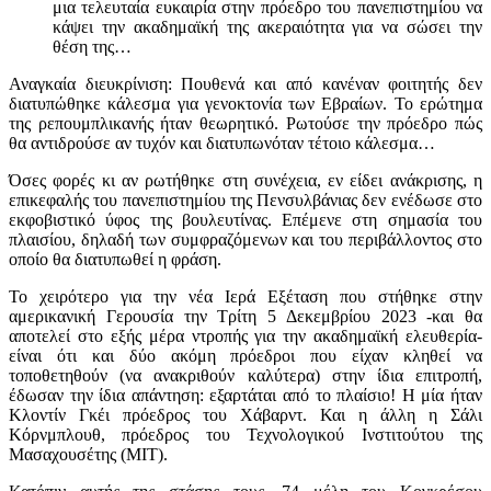
μια τελευταία ευκαιρία στην πρόεδρο του πανεπιστημίου να
κάψει την ακαδημαϊκή της ακεραιότητα για να σώσει την
θέση της…
Αναγκαία διευκρίνιση: Πουθενά και από κανέναν φοιτητής δεν
διατυπώθηκε κάλεσμα για γενοκτονία των Εβραίων. Το ερώτημα
της ρεπουμπλικανής ήταν θεωρητικό. Ρωτούσε την πρόεδρο πώς
θα αντιδρούσε αν τυχόν και διατυπωνόταν τέτοιο κάλεσμα…
Όσες φορές κι αν ρωτήθηκε στη συνέχεια, εν είδει ανάκρισης, η
επικεφαλής του πανεπιστημίου της Πενσυλβάνιας δεν ενέδωσε στο
εκφοβιστικό ύφος της βουλευτίνας. Επέμενε στη σημασία του
πλαισίου, δηλαδή των συμφραζόμενων και του περιβάλλοντος στο
οποίο θα διατυπωθεί η φράση.
Το χειρότερο για την νέα Ιερά Εξέταση που στήθηκε στην
αμερικανική Γερουσία την Τρίτη 5 Δεκεμβρίου 2023 -και θα
αποτελεί στο εξής μέρα ντροπής για την ακαδημαϊκή ελευθερία-
είναι ότι και δύο ακόμη πρόεδροι που είχαν κληθεί να
τοποθετηθούν (να ανακριθούν καλύτερα) στην ίδια επιτροπή,
έδωσαν την ίδια απάντηση: εξαρτάται από το πλαίσιο! Η μία ήταν
Κλοντίν Γκέι πρόεδρος του Χάβαρντ. Και η άλλη η Σάλι
Κόρνμπλουθ, πρόεδρος του Τεχνολογικού Ινστιτούτου της
Μασαχουσέτης (ΜΙΤ).