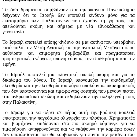
Τα όσα δραματικά συμβαίνουν στα αμερικανικά Πανεπιστήμια
δείχνουν ότι το Ισραήλ δεν αποτελεί κίνδυνο μόνο για τα
εκατομμύρια των Παλαιστινίων που έχασαν τη γη τους και
απειλούνται ακόμη και σήμερα με νέα εθνοκάθαρση και
γενοκτονία.
Το Ισραήλ αποτελεί επίσης κίνδυνο σε μια ακτίνα που υπερβαίνει
κατά πολύ την Μέση Ανατολή και την ανατολική Μεσόγειο όπου
αυθαίρετα και ατιμώρητα βομβαρδίζει και πραγματοποιεί
τρομοκρατικές ενέργειες υπονομεύοντας την σταθερότητα και την
ειρήνη.
Το Ισραήλ αποτελεί μια πλανητική απειλή ακόμη και για το
δικαίωμα του λόγου. Το Ισραήλ υπονομεύει την ακαδημαϊκή
ελευθερία και την ελευθερία του λόγου απολύοντας ακαδημαϊκούς
που δεν υποτάσσονται και τιμωρώντας φοιτητές που μένουν πιστοί
στα ανθρωπιστικά ιδεώδη και εκδηλώνουν την αλληλεγγύη τους
στην Παλαιστίνη.
Το Ισραήλ για να φέρει σε πέρας αυτή την βρόμικη δουλειά
επιστρατεύει την παγκόσμια ολιγαρχία του πλούτου. Χρηματιστές
και βιομήχανοι επιδίδονται στο πιο σκληρό λόμπινγκ για να
τιμωρήσουν αντιφρονούντες και να «κάψουν» την καριέρα όσων
δεν υποτάσσονται που θα κουβαλούν για πάντα την ρετσινιά του