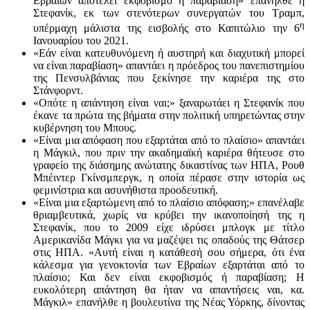
Εβραίων αποτελεί εκφοβισμό ή παραβίαση» επανήλθε η
Στεφανίκ, εκ των στενότερων συνεργατών του Τραμπ,
η
υπέρμαχη μάλιστα της εισβολής στο Καπιτώλιο την 6
Ιανουαρίου του 2021.
«Εάν είναι κατευθυνόμενη ή αυστηρή και διαχυτική μπορεί
να είναι παραβίαση» απαντάει η πρόεδρος του πανεπιστημίου
της Πενσυλβάνιας που ξεκίνησε την καριέρα της στο
Στάνφορντ.
«Οπότε η απάντηση είναι ναι;» ξαναρωτάει η Στεφανίκ που
έκανε τα πρώτα της βήματα στην πολιτική υπηρετώντας στην
κυβέρνηση του Μπους.
«Είναι μια απόφαση που εξαρτάται από το πλαίσιο» απαντάει
η Μάγκιλ, που πριν την ακαδημαϊκή καριέρα θήτευσε στο
γραφείο της διάσημης ανώτατης δικαστίνας των ΗΠΑ, Ρουθ
Μπέιντερ Γκίνσμπεργκ, η οποία πέρασε στην ιστορία ως
φεμινίστρια και ασυνήθιστα προοδευτική.
«Είναι μια εξαρτώμενη από το πλαίσιο απόφαση;» επανέλαβε
θριαμβευτικά, χωρίς να κρύβει την ικανοποίησή της η
Στεφανίκ, που το 2009 είχε ιδρύσει μπλογκ με τίτλο
Αμερικανίδα Μάγκι για να μαζέψει τις οπαδούς της Θάτσερ
στις ΗΠΑ. «Αυτή είναι η κατάθεσή σου σήμερα, ότι ένα
κάλεσμα για γενοκτονία των Εβραίων εξαρτάται από το
πλαίσιο; Και δεν είναι εκφοβισμός ή παραβίαση; Η
ευκολότερη απάντηση θα ήταν να απαντήσεις ναι, κα.
Μάγκιλ» επανήλθε η βουλευτίνα της Νέας Υόρκης, δίνοντας