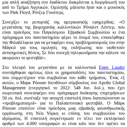
μια απλή αναζήτηση στο διαδίκτυο διακρίνεται η διοργάνωσή του
από το Τμήμα Αγγλικών. Ομιλητής μάλιστα ήταν και ο μουσικός
των Pink Floyd, Ρότζερ Γουότερς.
Συνεχίζει το ρεπορτάζ της αμερικανικής εφημερίδας: «Ο
μεγιστάνας της βιομηχανίας καλλυντικών Ρόναλντ Λόντερ, που
είναι πρόεδρος του Παγκόσμιου Εβραϊκού Συμβουλίου κι ένα
πρόγραμμα του πανεπιστημίου φέρει το όνομά του, επισκέφθηκε
την Φιλαδέλφεια για να μεταφέρει τους προβληματισμούς του στην
Μάγκιλ για τους ομιλητές της εκδήλωσης που υιοθετούν
αντισημιτικές θέσεις. Σε δύο συνεχή τηλεφωνήματα την κάλεσε να
ακυρώσει το φεστιβάλ».
Στο πλευρό του μεγιστάνα με τα καλλυντικά
Estee Lauder
συντάχθηκαν αμέσως όλοι οι χρηματοδότες του πανεπιστημίου,
που συμμετέχουν στα συμβούλια του κάθε τμήματος. Ένας εξ
αυτών, ο Μαρκ Ρόουαν διευθύνων σύμβουλος του Apollo Global
Management (ενεργητικό το 2022: 548 δισ. δολ.), που έχει
σωρευτικά συνεισφέρει στο πρόγραμμα διοίκησης επιχειρήσεων
50 εκ. δολ. συνέταξε την ανοιχτή επιστολή όπου διατυπώνονταν οι
«προβληματισμοί» για το Παλαιστινιακό φεστιβάλ. Ο Μάρκ
Ρόουαν επιπλέον είναι πρόεδρος μιας εβραϊκής φιλανθρωπικής
οργάνωσης στη Νέα Υόρκη κι επίσης του συμβουλίου του
ιδρύματος. Η επιστολή συγκέντρωσε εν τέλει τον εκπληκτικό
αριθμό των 4.000 υπογραφών κι είναι κάτι που δεν πρέπει να