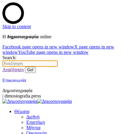
Skip to content
Η
δημοσιογραφία
online
Facebook page opens in new window
X page opens in new
window
YouTube page opens in new window
Search:
Αναζήτηση
Επικοινωνία
Δημοσιογραφία
| dimosiografia.press
Θέματα
Διεθνή
Επιστήμη
Μήντια
Οικονομία