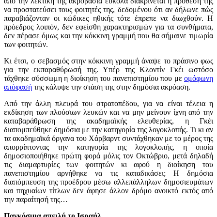
από την λεκτική της ακροβασία εύκολα διακρίνεται η πρόθεσή της
να προστατεύσει τους φοιτητές της, δεδομένου ότι αν δήλωνε πώς
παραβιάζονταν οι κώδικες ηθικής τότε έπρεπε να διωχθούν. Η
πρόεδρος λοιπόν, δεν εφείσθη χαρακτηρισμών για τα συνθήματα,
δεν πέρασε όμως και την κόκκινη γραμμή που θα σήμαινε τιμωρία
των φοιτητών.
Κι έτσι, ο σεβασμός στην κόκκινη γραμμή άναψε το πράσινο φως
για την εκπαραθύρωσή της. Υπέρ της Κλοντίν Γκέι ωστόσο
τάχθηκε σύσσωμη η διοίκηση του πανεπιστημίου που με
ομόφωνη
απόφασή
της κάλυψε την στάση της στην δημόσια ακρόαση.
Από την άλλη πλευρά του στρατοπέδου, για να είναι τέλεια η
εκδίκηση των πλούσιων λευκών και να μην μείνουν ίχνη από την
καταβαράθρωση της ακαδημαϊκής ελευθερίας, η Γκέι
διαπομπεύθηκε δημόσια με την κατηγορία της λογοκλοπής. Τι κι αν
τα ακαδημαϊκά όργανα του Χάρβαρντ συντάχθηκαν με το μέρος της
απορρίπτοντας την κατηγορία της λογοκλοπής, η οποία
δημοσιοποιήθηκε πρώτη φορά μόλις τον Οκτώβριο, μετά δηλαδή
τις διαμαρτυρίες των φοιτητών κι αφού η διοίκηση του
πανεπιστημίου αρνήθηκε να τις καταδικάσει; Η δημόσια
διαπόμπευση της προέδρου μέσω αλλεπάλληλων δημοσιευμάτων
και πηχυαίων τίτλων δεν άφησε άλλον δρόμο ανοικτό εκτός από
την παραίτησή της…
Παγκόσμια απειλή το Ισραήλ