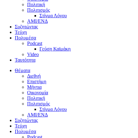
Πολιτική
Πολιτισμός
Στίγμα Λόγου
AMI/ΕΝΔ
Συζητώντας
Τεύχη
Πολυμέσα
Podcast
Γεύση Καϊμάκη
Video
Ταυτότητα
Θέματα
Διεθνή
Επιστήμη
Μήντια
Οικονομία
Πολιτική
Πολιτισμός
Στίγμα Λόγου
AMI/ΕΝΔ
Συζητώντας
Τεύχη
Πολυμέσα
Podcast