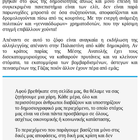
βγήκαν στο φως της δημοσιότητας απλώς και μόνο επειδή τα
συγκεκριμένα πανεπιστήμια είναι των ελίτ, δεν είναι παρά
παρωνυχίδες μπροστά σε όσα συζητιούνται, αποφασίζονται και
δρομολογούνται πίσω από τις κουρτίνες. Με την ενεργή ανάμειξη
πολιτικών και «γενναιόδωρων» χρηματοδοτών, που την κρίσιμη
στιγμή επιβάλλουν χούντα!
Απέναντι σε αυτό το ζόφο είναι αναγκαία η εκδήλωση της
αλληλεγγύης απέναντι στην Παλαιστίνη από κάθε δημοκράτη. Αν
το κράτος παρίας της Μέσης Ανατολής έχει τους
δισεκατομμυριούχους να καθαιρούν πρυτάνεις και να κλείνουν
στόματα, τα εκατομμύρια των βομβαρδισμένων, άστεγων και
πεινασμένων της Γάζας ποιόν άλλον έχουν πέρα από εμάς;
Αφού βρεθήκατε στη σελίδα μας, θα θέλαμε να σας
ζητήσουμε μια χάρη. Κάθε μέρα, όλο και
περισσότεροι άνθρωποι διαβάζουν και υποστηρίζουν
το δημοσιογραφικό μας περιεχόμενο, το οποίο στόχος
μας είναι να είναι πάντα προσβάσιμο σε όλους,
ασχέτως οικονομικής ή κοινωνικής κατάστασης.
Το περιεχόμενο που παράγουμε βασίζεται μόνο στις
δικές μας αποφάσεις, στη δική μας κρίση και δεν