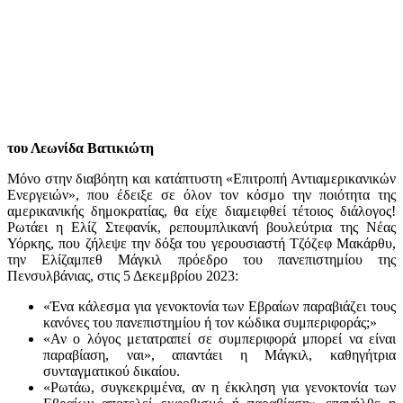
του Λεωνίδα Βατικιώτη
Μόνο στην διαβόητη και κατάπτυστη «Επιτροπή Αντιαμερικανικών
Ενεργειών», που έδειξε σε όλον τον κόσμο την ποιότητα της
αμερικανικής δημοκρατίας, θα είχε διαμειφθεί τέτοιος διάλογος!
Ρωτάει η Ελίζ Στεφανίκ, ρεπουμπλικανή βουλεύτρια της Νέας
Υόρκης, που ζήλεψε την δόξα του γερουσιαστή Τζόζεφ Μακάρθυ,
την Ελίζαμπεθ Μάγκιλ πρόεδρο του πανεπιστημίου της
Πενσυλβάνιας, στις 5 Δεκεμβρίου 2023:
«Ένα κάλεσμα για γενοκτονία των Εβραίων παραβιάζει τους
κανόνες του πανεπιστημίου ή τον κώδικα συμπεριφοράς;»
«Αν ο λόγος μετατραπεί σε συμπεριφορά μπορεί να είναι
παραβίαση, ναι», απαντάει η Μάγκιλ, καθηγήτρια
συνταγματικού δικαίου.
«Ρωτάω, συγκεκριμένα, αν η έκκληση για γενοκτονία των