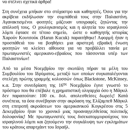
να στέλνει σχετικά άρθρα!
Στη συνέχεια μπήκαν στο στόχαστρο και καθηγητές. Όσοι για την
ακρίβεια εκδήλωσαν την συμπάθειά τους στην Παλαιστίνη.
Αγανακτισμένοι φοιτητές μάζευαν υπογραφές ζητώντας την
απόλυσή τους. Ο χουλιγκανισμός και η αλητεία του ισραηλινού
λόμπι έφτασε σε τέτοιο σημείο, ώστε ο καθηγητής ιστορίας
Χαρούν Κουτσούκ (Harun Kucuk) παραιτήθηκε! Αφορμή ήταν η
προσπάθειά του να βοηθήσει μια αριστερή εβραϊκή ένωση
φοιτητών να κλείσει αίθουσα για να προβάλλει ταινία με
πρωταγωνιστές αμερικανο-εβραίους που τάσσονται υπέρ των
Παλαιστινίων!
Από τα μέσα Νοεμβρίου την σκυτάλη πήραν τα μέλη του
Συμβουλίου του Ιδρύματος, μεταξύ των οποίων συγκαταλέγονται
στελέχη πρώτης γραμμής κολοσσών όπως Blackstone, McKinsey,
ης
κ.α. Στην συνεδρίαση της 16
Νοεμβρίου έγινε γνωστό το
πρόστιμο που θα επέβαλε η χρηματιστική ολιγαρχία όσο η Μάγκιλ
δεν παραιτούταν: 100 εκ. δολ. απολεσθείσες δωρεές! Κατά
συνέπεια, τα όσα συνέβησαν στην ακρόαση της Ελίζαμπεθ Μάγκιλ
στη επιτροπή ακροάσεων του αμερικανικού Κογκρέσου στις 5
Δεκεμβρίου ήταν το χρονικό μιας προαναγγελθείσας πολιτικής
δολοφονίας! Με πρωταγωνιστές τους δισεκατομμυριούχους του
ισραηλινού λόμπι και ζητούμενο την συγκάλυψη των εγκλημάτων
του κράτους απαρτχάιντ του Ισραήλ.