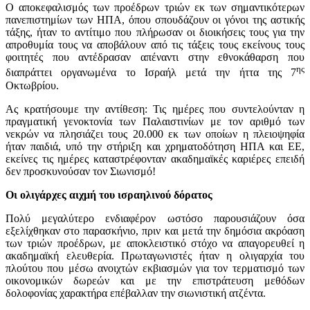
Ο αποκεφαλισμός των προέδρων τριών εκ των σημαντικότερων
πανεπιστημίων των ΗΠΑ, όπου σπουδάζουν οι γόνοι της αστικής
τάξης, ήταν το αντίτιμο που πλήρωσαν οι διοικήσεις τους για την
απροθυμία τους να αποβάλουν από τις τάξεις τους εκείνους τους
φοιτητές που αντέδρασαν απέναντι στην εθνοκάθαρση που
ης
διαπράττει οργανωμένα το Ισραήλ μετά την ήττα της 7
Οκτωβρίου.
Ας κρατήσουμε την αντίθεση: Τις ημέρες που συντελούνταν η
πραγματική γενοκτονία των Παλαιστινίων με τον αριθμό των
νεκρών να πλησιάζει τους 20.000 εκ των οποίων η πλειοψηφία
ήταν παιδιά, υπό την στήριξη και χρηματοδότηση ΗΠΑ και ΕΕ,
εκείνες τις ημέρες καταστρέφονταν ακαδημαϊκές καριέρες επειδή
δεν προσκυνούσαν τον Σιωνισμό!
Οι ολιγάρχες αιχμή του ισραηλινού δόρατος
Πολύ μεγαλύτερο ενδιαφέρον ωστόσο παρουσιάζουν όσα
εξελίχθηκαν στο παρασκήνιο, πριν και μετά την δημόσια ακρόαση
των τριών προέδρων, με αποκλειστικό στόχο να απαγορευθεί η
ακαδημαϊκή ελευθερία. Πρωταγωνιστές ήταν η ολιγαρχία του
πλούτου που μέσω ανοιχτών εκβιασμών για τον τερματισμό των
οικονομικών δωρεών και με την επιστράτευση μεθόδων
δολοφονίας χαρακτήρα επέβαλλαν την σιωνιστική ατζέντα.