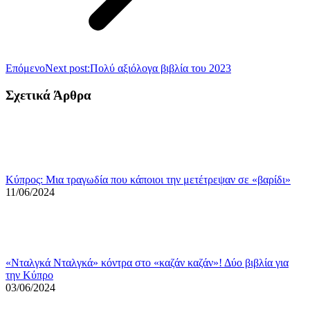
Επόμενο
Next post:
Πολύ αξιόλογα βιβλία του 2023
Σχετικά Άρθρα
Κύπρος: Μια τραγωδία που κάποιοι την μετέτρεψαν σε «βαρίδι»
11/06/2024
«Νταλγκά Νταλγκά» κόντρα στο «καζάν καζάν»! Δύο βιβλία για
την Κύπρο
03/06/2024