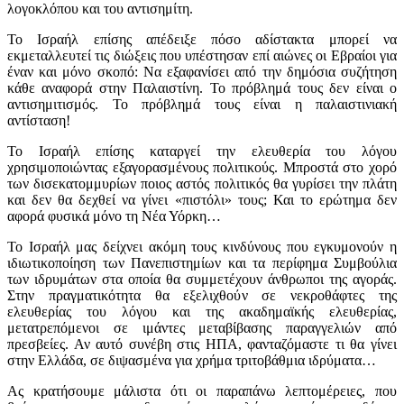
λογοκλόπου και του αντισημίτη.
Το Ισραήλ επίσης απέδειξε πόσο αδίστακτα μπορεί να
εκμεταλλευτεί τις διώξεις που υπέστησαν επί αιώνες οι Εβραίοι για
έναν και μόνο σκοπό: Να εξαφανίσει από την δημόσια συζήτηση
κάθε αναφορά στην Παλαιστίνη. Το πρόβλημά τους δεν είναι ο
αντισημιτισμός. Το πρόβλημά τους είναι η παλαιστινιακή
αντίσταση!
Το Ισραήλ επίσης καταργεί την ελευθερία του λόγου
χρησιμοποιώντας εξαγορασμένους πολιτικούς. Μπροστά στο χορό
των δισεκατομμυρίων ποιος αστός πολιτικός θα γυρίσει την πλάτη
και δεν θα δεχθεί να γίνει «πιστόλι» τους; Και το ερώτημα δεν
αφορά φυσικά μόνο τη Νέα Υόρκη…
Το Ισραήλ μας δείχνει ακόμη τους κινδύνους που εγκυμονούν η
ιδιωτικοποίηση των Πανεπιστημίων και τα περίφημα Συμβούλια
των ιδρυμάτων στα οποία θα συμμετέχουν άνθρωποι της αγοράς.
Στην πραγματικότητα θα εξελιχθούν σε νεκροθάφτες της
ελευθερίας του λόγου και της ακαδημαϊκής ελευθερίας,
μετατρεπόμενοι σε ιμάντες μεταβίβασης παραγγελιών από
πρεσβείες. Αν αυτό συνέβη στις ΗΠΑ, φανταζόμαστε τι θα γίνει
στην Ελλάδα, σε διψασμένα για χρήμα τριτοβάθμια ιδρύματα…
Ας κρατήσουμε μάλιστα ότι οι παραπάνω λεπτομέρειες, που