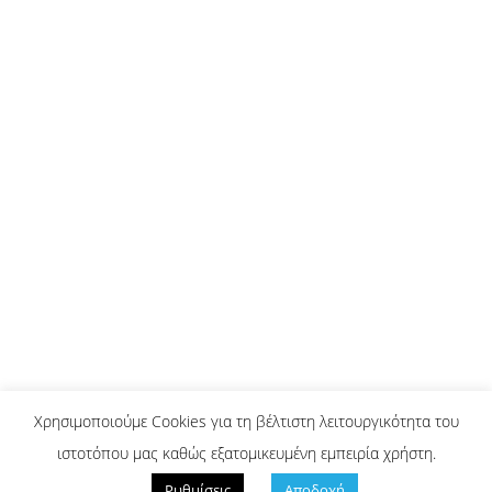
Μετρώντας την μιντιακή μας
ανελευθερία
Διεθνή
,
Μήντια
,
Πολιτική
Μιχάλης Παναγιωτάκης
09/05/2022
Αφήστε ένα σχόλιο
Η κατάταξη της Ελλάδας στην ουρά της Ευρώπης
στην ελευθερία του Τύπου, προκάλεσε σύγχυση
και πανικό στην κυβέρνηση. Η αντίδρασή της
επιβεβαίωσε όμως την κατάταξη.
Χρησιμοποιούμε Cookies για τη βέλτιστη λειτουργικότητα του
ΑΡΘΡΑ CJR
ιστοτόπου μας καθώς εξατομικευμένη εμπειρία χρήστη.
2022 Ⓒ dimosiografia.com -
dimosiografia@dimosiografia. -
Πολιτική
Ρυθμίσεις
Αποδοχή