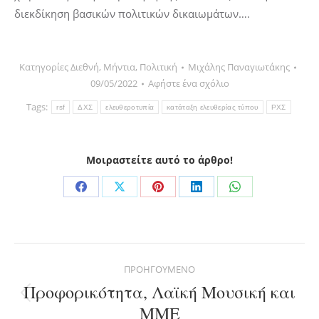
διεκδίκηση βασικών πολιτικών δικαιωμάτων….
Κατηγορίες
Διεθνή
,
Μήντια
,
Πολιτική
Μιχάλης Παναγιωτάκης
09/05/2022
Αφήστε ένα σχόλιο
Tags:
rsf
ΔΧΣ
ελευθεροτυπία
κατάταξη ελευθερίας τύπου
ΡΧΣ
Μοιραστείτε αυτό το άρθρο!
Share
Share
Share
Share
Share
on
on
on
on
on
Facebook
X
Pinterest
LinkedIn
WhatsApp
Post
ΠΡΟΗΓΟΎΜΕΝΟ
navigation
Προφορικότητα, Λαϊκή Μουσική και
Previous
ΜΜΕ