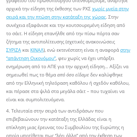
γραφείου του πρωθυπουργού υπενθυμίζουμε, ανάρτησε
αρχικά την είδηση της έκθεσης των ΡΧΣ
χωρίς μνεία στην
σειρά και την πτώση στην κατάταξη της χώρας
. Στην
συνέχεια εξαφάνισε και την κουτσουρεμένη είδηση από
το σάιτ. Η είδηση επανήλθε από την πίσω πόρτα σαν
ζήτημα της αντιπολίτευσης (σχετικές ανακοινώσεις
ΣΥΡΙΖΑ
και
ΚΙΝΑΛ
), ενώ εκτενέστατη είναι η αναφορά
στην
“απάντηση Οικονόμου”
, φευ χωρίς να έχει υπάρξει
ενημέρωση από το ΑΠΕ για την αρχική είδηση… Αξίζει να
σημειωθεί πως το θέμα
από όσο είδαμε
δεν καλύφθηκε
από την Ελληνική τηλεόραση καθόλου ή σχεδόν καθόλου,
και πέρασε στα ψιλά στα μεγάλα σάιτ – που τυχαίνει να
είναι και συμπολιτευόμενα.
4. Τελευταία στην σειρά των αντιδράσων που
επιβεβαιώνουν την κατάταξη της Ελλάδας είναι η
επίκληση μιας έρευνας του Συμβουλίου της Ευρώπης η
οποία υποτίθεται πως “λέει άλλα” από την έκθεση των