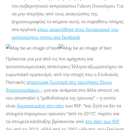
του κυβερνητικού εκπροσώπου Γιάννη Οικονόμου. Για
να μην στερήσω από τους αναγνώστες της
Δημοσιογραφίας το κείμενο αυτό, το παραθέτω πλήρες
στα αγγλικά
όπως αναρτήθηκε στον λογαριασμό του
εκπροσώπου τύπου στο facebook
Πρόκειται για μια από τις πιο αμήχανες και
αυτοϋπονομευτικές απάντησεις Έλληνα αξιωματούχου σε
ευρωπαϊκό οργανισμό, από την εποχή που ο Στυλιανός
Παττακός
απαντούσε ζωντανά στις ερωτήσεις ξένων
δημοσιογράφων –
μια και ανάμεσα στα άλλα απαιτεί να
του αποσταλεί η “μεθοδολογία της έρευνας” – η οποία
είναι
δημοσιευμένη στο σάιτ
των RSF “και ζητά να δει τα
στοιχεία παρομοιων ερευνών “από το 2015”, παρότι και
τα στοιχεία κατάταξης βρίσκονται από
στο σάιτ των RSF
όχι από το 2015, αλλά από το 2002 μάλιστα, που ξεκίνησε