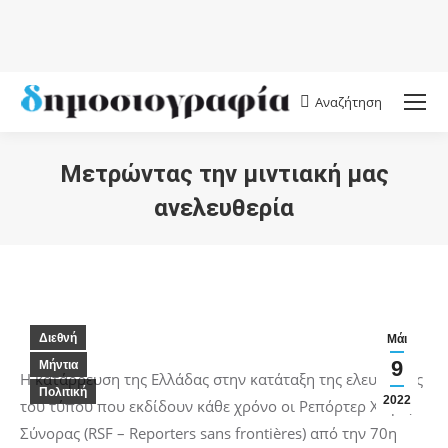
Αναζήτηση
Search:
Μετρώντας την μιντιακή μας
ανελευθερία
You are here:
Διεθνή
Μάι
9
Μήντια
Η κατάρρευση της Ελλάδας στην κατάταξη της ελευθερίας
Πολιτική
2022
του τύπου που εκδίδουν κάθε χρόνο οι Ρεπόρτερ Χωρίς
Σύνορας (RSF – Reporters sans frontières) από την 70η