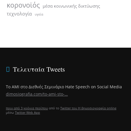
κορονοϊός
μέσα κοινωνικής δικτύωσης
τεχνολογία
υγεία
Τελευταία Tweets
Το
#debate
των πολιτικών αρχηγών ως παράσταση
δημοσιογραφικού επαγγελματισμού, του Βάιου Παπανάγνου
@vakis
dimosiografia.com/to-debate-t…
πριν από 3 χρόνια περίπου
από το
Twitter του Η δημοσιογραφία online
μέσω
Twitter Web App