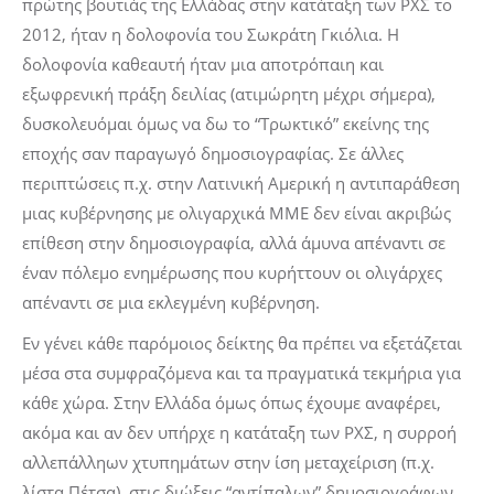
πρώτης βουτιάς της Ελλάδας στην κατάταξη των ΡΧΣ το
2012, ήταν η δολοφονία του Σωκράτη Γκιόλια. Η
δολοφονία καθεαυτή ήταν μια αποτρόπαιη και
εξωφρενική πράξη δειλίας (ατιμώρητη μέχρι σήμερα),
δυσκολευόμαι όμως να δω το “Τρωκτικό” εκείνης της
εποχής σαν παραγωγό δημοσιογραφίας. Σε άλλες
περιπτώσεις π.χ. στην Λατινική Αμερική η αντιπαράθεση
μιας κυβέρνησης με ολιγαρχικά ΜΜΕ δεν είναι ακριβώς
επίθεση στην δημοσιογραφία, αλλά άμυνα απέναντι σε
έναν πόλεμο ενημέρωσης που κυρήττουν οι ολιγάρχες
απέναντι σε μια εκλεγμένη κυβέρνηση.
Εν γένει κάθε παρόμοιος δείκτης θα πρέπει να εξετάζεται
μέσα στα συμφραζόμενα και τα πραγματικά τεκμήρια για
κάθε χώρα. Στην Ελλάδα όμως όπως έχουμε αναφέρει,
ακόμα και αν δεν υπήρχε η κατάταξη των ΡΧΣ, η συρροή
αλλεπάλληων χτυπημάτων στην ίση μεταχείριση (π.χ.
λίστα Πέτσα), στις διώξεις “αντίπαλων” δημοσιογράφων,