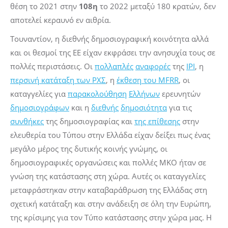
θέση το 2021 στην
108η
το 2022 μεταξύ 180 κρατών, δεν
αποτελεί κεραυνό εν αιθρία.
Τουναντίον, η διεθνής δημοσιογραφική κοινότητα αλλά
και οι θεσμοί της ΕΕ είχαν εκφράσει την ανησυχία τους σε
πολλές περιστάσεις. Οι
πολλαπλές
αναφορές
της
IPI
, η
περσινή κατάταξη των ΡΧΣ
, η
έκθεση του MFRR
, οι
καταγγελίες για
παρακολούθηση
Ελλήνων
ερευνητών
δημοσιογράφων
και η
διεθνής
δημοσιότητα
για τις
συνθήκες
της δημοσιογραφίας και
της επίθεσης
στην
ελευθερία του Τύπου στην Ελλάδα είχαν δείξει πως ένας
μεγάλο μέρος της δυτικής κοινής γνώμης, οι
δημοσιογραφικές οργανώσεις και πολλές ΜΚΟ ήταν σε
γνώση της κατάστασης στη χώρα. Αυτές οι καταγγελίες
μεταφράστηκαν στην καταβαράθρωση της Ελλάδας στη
σχετική κατάταξη και στην ανάδειξη σε όλη την Ευρώπη,
της κρίσιμης για τον Τύπο κατάστασης στην χώρα μας. Η