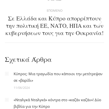
post:
ΕΠΌΜΕΝΟ
Σε Ελλάδα και Κύπρο απορρίπτουν
την πολιτική ΕΕ, ΝΑΤΟ, ΗΠΑ και των
Next
κυβερνήσεων τους για την Ουκρανία!
post:
Σχετικά Άρθρα
Κύπρος: Μια τραγωδία που κάποιοι την μετέτρεψαν
σε «βαρίδι»
11/06/2024
«Νταλγκά Νταλγκά» κόντρα στο «καζάν καζάν»! Δύο
βιβλία για την Κύπρο