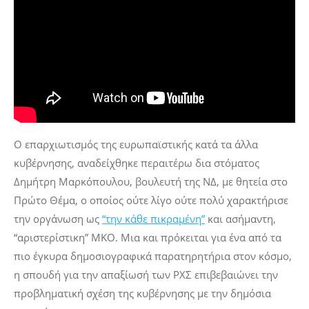
Ο επαρχιωτισμός της ευρωπαϊστικής κατά τα άλλα
κυβέρνησης, αναδείχθηκε περαιτέρω δια στόματος
Δημήτρη Μαρκόπουλου, βουλευτή της ΝΔ, με θητεία στο
Πρώτο Θέμα, ο οποίος ούτε λίγο ούτε πολύ χαρακτήρισε
την οργάνωση ως
“την κάθε πικραμένη”
και ασήμαντη,
“αριστερίστικη” ΜΚΟ. Μια και πρόκειται για ένα από τα
πιο έγκυρα δημοσιογραφικά παρατηρητήρια στον κόσμο,
η σπουδή για την απαξίωσή των ΡΧΣ επιβεβαιώνει την
προβληματική σχέση της κυβέρνησης με την δημόσια