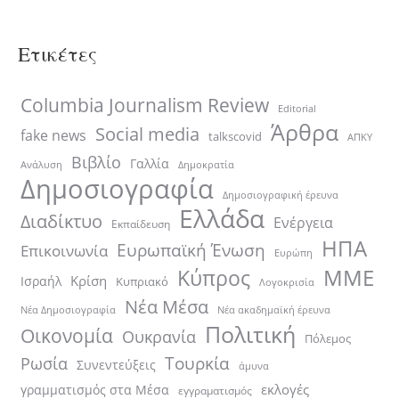
Ετικέτες
Columbia Journalism Review
Editorial
Άρθρα
Social media
fake news
talkscovid
ΑΠΚΥ
Βιβλίο
Γαλλία
Ανάλυση
Δημοκρατία
Δημοσιογραφία
Δημοσιογραφική έρευνα
Ελλάδα
Διαδίκτυο
Ενέργεια
Εκπαίδευση
ΗΠΑ
Ευρωπαϊκή Ένωση
Επικοινωνία
Ευρώπη
ΜΜΕ
Κύπρος
Κρίση
Ισραήλ
Κυπριακό
Λογοκρισία
Νέα Μέσα
Νέα ακαδημαϊκή έρευνα
Νέα Δημοσιογραφία
Πολιτική
Οικονομία
Ουκρανία
Πόλεμος
Τουρκία
Ρωσία
Συνεντεύξεις
άμυνα
εκλογές
γραμματισμός στα Μέσα
εγγραματισμός