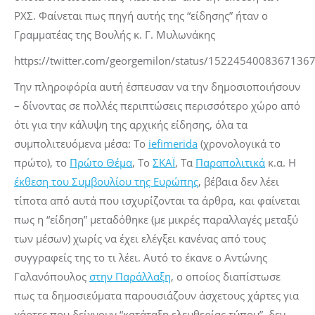
ΡΧΣ. Φαίνεται πως πηγή αυτής της “είδησης” ήταν ο
Γραμματέας της Βουλής κ. Γ. Μυλωνάκης
https://twitter.com/georgemilon/status/1522454008367136
Την πληροφόρία αυτή έσπευσαν να την δημοσιοποιήσουν
– δίνοντας σε πολλές περιπτώσεις περισσότερο χώρο από
ότι για την κάλυψη της αρχικής είδησης, όλα τα
συμπολιτευόμενα μέσα: Το
iefimerida
(χρονολογικά το
πρώτο), το
Πρώτο Θέμα
, Το
ΣΚΑΪ
, Τα
Παραπολιτικά
κ.α. Η
έκθεση του Συμβουλίου της Ευρώπης
, βέβαια δεν λέει
τίποτα από αυτά που ισχυρίζονται τα άρθρα, και φαίνεται
πως η “είδηση” μεταδόθηκε (με μικρές παραλλαγές μεταξύ
των μέσων) χωρίς να έχει ελέγξει κανένας από τους
συγγραφείς της το τι λέει. Αυτό το έκανε ο Αντώνης
Γαλανόπουλος
στην Παράλλαξη
, ο οποίος διαπίστωσε
πως τα δημοσιεύματα παρουσιάζουν άσχετους χάρτες για
χάρτες που δείχνουν “κατάταξη ελευθερίας τύπου”, δεν