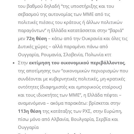
του βαθμού δηλαδή “της υποστήριξης και του
σεβασμού της αυτονομίας των ΜΜΕ από τις
πολιτικές πιέσεις του κράτους ή άλλων πολιτικών
παραγόντων” η Ελλάδα κατατάσσεται στην “βαριά”
μεν
72η θέση
– κάτω από την Ουκρανία και όλες τις
Δυτικές χώρες – αλλά παραμένει πάνω από
Ουγγαρία, Ρουμανία, Σλοβενία, Πολωνία κττ
Στην
εκτίμηση του οικονομικού περιβάλλοντος
,
της αποτίμησης των “οικονομικών περιορισμών που
συνδέονται με κυβερνητικές πολιτικές, μη-κρατικές
οντότητες (διαφημιστές και εμπορικούς εταίρους)
και τους ιδιοκτήτες των ΜΜΕ”, η Ελλάδα πέφτει –
αναμενόμενα – ακόμα παρακάτω: βρίσκεται στην
113η θέση
της κατάταξης των ΡΧΣ, στην Ευρώπη,
πίσω μόνο από Αλβανία, Βουλγαρία, Σερβία και
Ουγγαρία