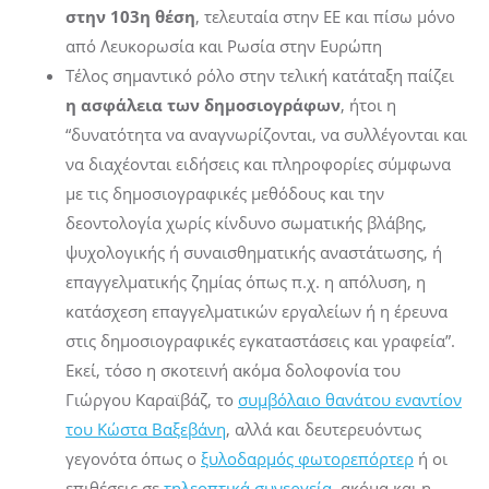
στην 103η θέση
, τελευταία στην ΕΕ και πίσω μόνο
από Λευκορωσία και Ρωσία στην Ευρώπη
Τέλος σημαντικό ρόλο στην τελική κατάταξη παίζει
η ασφάλεια των δημοσιογράφων
, ήτοι η
“δυνατότητα να αναγνωρίζονται, να συλλέγονται και
να διαχέονται ειδήσεις και πληροφορίες σύμφωνα
με τις δημοσιογραφικές μεθόδους και την
δεοντολογία χωρίς κίνδυνο σωματικής βλάβης,
ψυχολογικής ή συναισθηματικής αναστάτωσης, ή
επαγγελματικής ζημίας όπως π.χ. η απόλυση, η
κατάσχεση επαγγελματικών εργαλείων ή η έρευνα
στις δημοσιογραφικές εγκαταστάσεις και γραφεία”.
Εκεί, τόσο η σκοτεινή ακόμα δολοφονία του
Γιώργου Καραϊβάζ, το
συμβόλαιο θανάτου εναντίον
του Κώστα Βαξεβάνη
, αλλά και δευτερευόντως
γεγονότα όπως ο
ξυλοδαρμός φωτορεπόρτερ
ή οι
επιθέσεις σε
τηλεοπτικά συνεργεία
, ακόμα και η