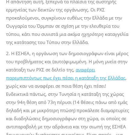
Η απάντηση αυτή, ξεπερνά τα πλαίσια της αυστηρής
ερμηνείας των δεικτών της οργάνωσης. Οι ΡΧΣ
προκαλούμενοι, συγκρίνουν ευθέως την Ελλάδα με την
Ουγγαρία του Όρμπαν σε σχέση με την ελευθερία του
τύπου, κάτι που συνιστά μια
ακόμα ηχηρότερη
καταγγελία
της κατάτασης του Τύπου στην Ελλάδα.
2. Η ΕΣΗΕΑ, η οργάνωση των δημοσιογράφων είναι μέρος
του προβλήματος και (αυτο)φιμωμένη. H μόνη μνεία στην
κατάταξη των ΡΧΣ σε δελτίο της,
αναφέρει
παρεμπιπτόντως πως έχει πέσει η κατάταξη της Ελλάδας
,
χωρίς καν να αναφέρει σε ποια θέση έχει πέσει!
Ενδεικτικά πάντως, στην Τυνησία η κατάταξη της χώρας
στην 94η θέση από 73η πέρυσι (14 θέσεις πάνω από εμάς
δηλαδή και με μικρότερη πτώση) προκάλεσε διαμαρτυρίες
και διαδηλώσεις δημοσιογράφων στη χώρα, οι οποίες σε
αντιπαραβολή με την αδράνεια και την σιωπή της ΕΣΗΕΑ
δημιουργούν δυσάρεστες συγκρίσεις. Είναι σαφές – για