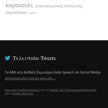
κορονοϊός
μέσα κοινωνικής δικτύωσης
τεχνολογία
υγεία
Τελευταία Tweets
Το ΑΜΙ στο Διεθνές Σεμινάριο Hate Speech on Social Media
dimosiografia.com/to-ami-sto-…
πριν από 3 χρόνια περίπου
από το
Twitter του Η δημοσιογραφία online
μέσω
Twitter Web App