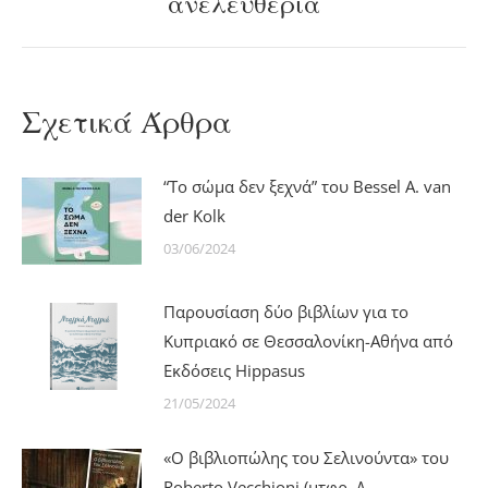
ανελευθερία
post:
Σχετικά Άρθρα
“Το σώμα δεν ξεχνά” του Bessel A. van
der Kolk
03/06/2024
Παρουσίαση δύο βιβλίων για το
Κυπριακό σε Θεσσαλονίκη-Αθήνα από
Εκδόσεις Hippasus
21/05/2024
«Ο βιβλιoπώλης του Σελινούντα» του
Roberto Vecchioni (μτφρ. Δ.