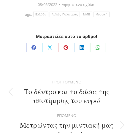
08/05/2022
Αφήστε ένα σχόλιο
Tags:
Ελλάδα
Λαϊκός Πολιτισμός
ΜΜΕ
Μουσική
Μοιραστείτε αυτό το άρθρο!
Share
Share
Share
Share
Share
on
on
on
on
on
Facebook
X
Pinterest
LinkedIn
WhatsApp
Post
ΠΡΟΗΓΟΎΜΕΝΟ
navigation
Το δέντρο και το δάσος της
Previous
υποτίμησης του ευρώ
post:
ΕΠΌΜΕΝΟ
Μετρώντας την μιντιακή μας
Next