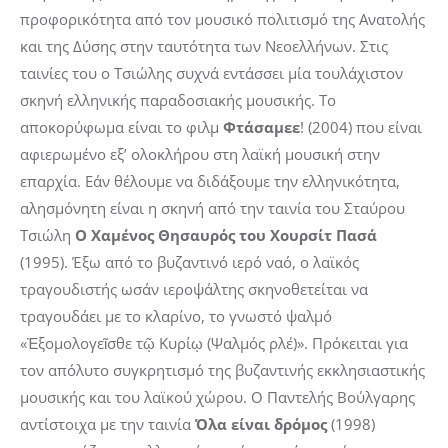
προφορικότητα από τον μουσικό πολιτισμό της Ανατολής
και της Δύσης στην ταυτότητα των Νεοελλήνων. Στις
ταινίες του ο Τσιώλης συχνά εντάσσει μία τουλάχιστον
σκηνή ελληνικής παραδοσιακής μουσικής. Το
αποκορύφωμα είναι το φιλμ
Φτάσαμεε
! (2004) που είναι
αφιερωμένο εξ’ ολοκλήρου στη λαϊκή μουσική στην
επαρχία. Εάν θέλουμε να διδάξουμε την ελληνικότητα,
αλησμόνητη είναι η σκηνή από την ταινία του Σταύρου
Τσιώλη
Ο Χαμένος Θησαυρός του Χουρσίτ Πασά
(1995). Έξω από το βυζαντινό ιερό ναό, ο λαϊκός
τραγουδιστής ωσάν ιεροψάλτης σκηνοθετείται να
τραγουδάει με το κλαρίνο, το γνωστό ψαλμό
«Ἐξομολογεῖσθε τῷ Κυρίῳ (Ψαλμός ρλε΄)». Πρόκειται για
τον απόλυτο συγκρητισμό της βυζαντινής εκκλησιαστικής
μουσικής και του λαϊκού χώρου. Ο Παντελής Βούλγαρης
αντίστοιχα με την ταινία
Όλα είναι δρόμος
(1998)