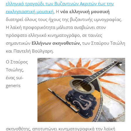
ελληνικό τραγούδι των Βυζαντινών Ακριτών έως την
εκκλησιαστική μουσική
.
Η
νέα ελληνική μουσική
διατηρεί όλους τους ήχους της βυζαντινής υμνογραφίας.
Η λαϊκή προφορικότητα μάλιστα αναβιώνει στον
πρόσφατο ελληνικό κινηματογράφο, σε ταινίες
σημαντικών
Ελλήνων σκηνοθετών,
των Σταύρου Τσιώλη
και Παντελή Βούλγαρη.
Ο Σταύρος
Τσιώλης,
ένας sui-
generis
σκηνοθέτης, αποτυπώνει κινηματογραφικά την λαϊκή