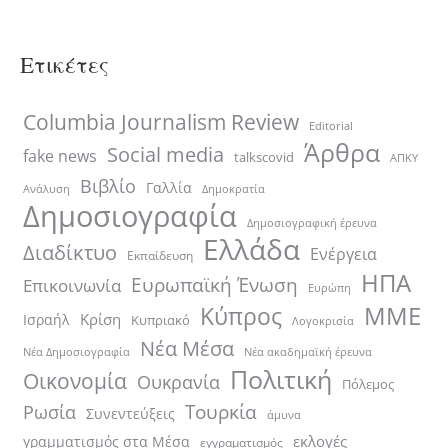
Ετικέτες
Columbia Journalism Review
Editorial
Άρθρα
Social media
fake news
talkscovid
ΑΠΚΥ
Βιβλίο
Γαλλία
Ανάλυση
Δημοκρατία
Δημοσιογραφία
Δημοσιογραφική έρευνα
Ελλάδα
Διαδίκτυο
Ενέργεια
Εκπαίδευση
ΗΠΑ
Ευρωπαϊκή Ένωση
Επικοινωνία
Ευρώπη
ΜΜΕ
Κύπρος
Κρίση
Ισραήλ
Κυπριακό
Λογοκρισία
Νέα Μέσα
Νέα ακαδημαϊκή έρευνα
Νέα Δημοσιογραφία
Πολιτική
Οικονομία
Ουκρανία
Πόλεμος
Τουρκία
Ρωσία
Συνεντεύξεις
άμυνα
εκλογές
γραμματισμός στα Μέσα
εγγραματισμός