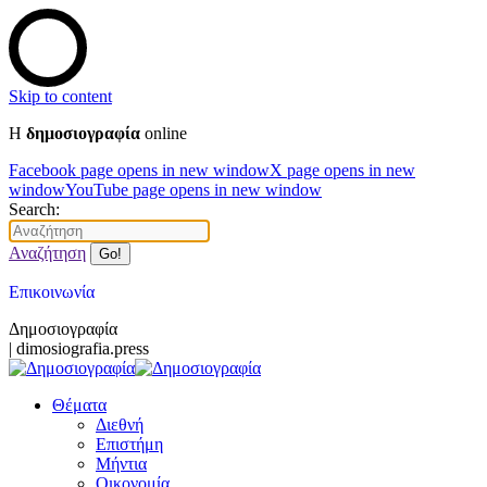
Skip to content
Η
δημοσιογραφία
online
Facebook page opens in new window
X page opens in new
window
YouTube page opens in new window
Search:
Αναζήτηση
Επικοινωνία
Δημοσιογραφία
| dimosiografia.press
Θέματα
Διεθνή
Επιστήμη
Μήντια
Οικονομία