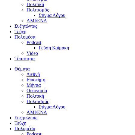
Πολιτική
Πολιτισμός
Στίγμα Λόγου
AMI/ΕΝΔ
Συζητώντας
Τεύχη
Πολυμέσα
Podcast
Γεύση Καϊμάκη
Video
Ταυτότητα
Θέματα
Διεθνή
Επιστήμη
Μήντια
Οικονομία
Πολιτική
Πολιτισμός
Στίγμα Λόγου
AMI/ΕΝΔ
Συζητώντας
Τεύχη
Πολυμέσα
Podcast