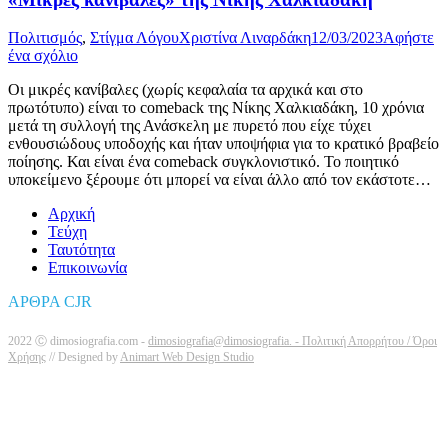
Πολιτισμός
,
Στίγμα Λόγου
Χριστίνα Λιναρδάκη
12/03/2023
Αφήστε
ένα σχόλιο
Οι μικρές κανίβαλες (χωρίς κεφαλαία τα αρχικά και στο
πρωτότυπο) είναι το comeback της Νίκης Χαλκιαδάκη, 10 χρόνια
μετά τη συλλογή της Ανάσκελη με πυρετό που είχε τύχει
ενθουσιώδους υποδοχής και ήταν υποψήφια για το κρατικό βραβείο
ποίησης. Και είναι ένα comeback συγκλονιστικό. Το ποιητικό
υποκείμενο ξέρουμε ότι μπορεί να είναι άλλο από τον εκάστοτε…
Αρχική
Τεύχη
Ταυτότητα
Επικοινωνία
ΑΡΘΡΑ CJR
2022 Ⓒ dimosiografia.com -
dimosiografia@dimosiografia. -
Πολιτική Απορρήτου / Όροι
Χρήσης
// Designed by
Animart Web Design Studio