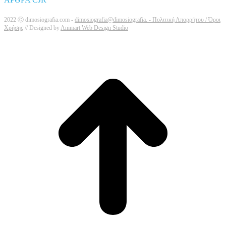
2022 Ⓒ dimosiografia.com -
dimosiografia@dimosiografia. -
Πολιτική Απορρήτου / Όροι
Χρήσης
// Designed by
Animart Web Design Studio