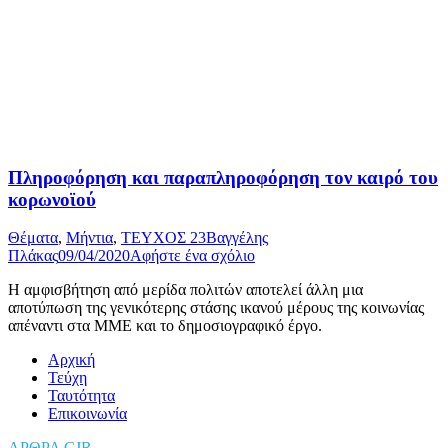
Πληροφόρηση και παραπληροφόρηση τον καιρό του
κορωνοϊού
Θέματα
,
Μήντια
,
ΤΕΥΧΟΣ 23
Βαγγέλης
Πλάκας
09/04/2020
Αφήστε ένα σχόλιο
Η αμφισβήτηση από μερίδα πολιτών αποτελεί άλλη μια
αποτύπωση της γενικότερης στάσης ικανού μέρους της κοινωνίας
απέναντι στα ΜΜΕ και το δημοσιογραφικό έργο.
Αρχική
Τεύχη
Ταυτότητα
Επικοινωνία
ΑΡΘΡΑ CJR