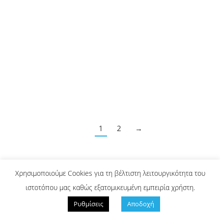
2014
ΤΕΥΧΗ
,
ΤΕΥΧΟΣ 4-5
ΔΗΜΟΣΙΟΓΡΑΦΙΑ
18/06/2014
Υπάρχει κοινός τόπος ανάμεσα στην “αλήθεια” που
καταγράφει η δημοσιογραφία και τις “εικονικές
πραγματικότητες” που δημιουργούν η λογοτεχνία
και οι τέχνες;
1
2
→
Χρησιμοποιούμε Cookies για τη βέλτιστη λειτουργικότητα του
ΑΡΘΡΑ CJR
ιστοτόπου μας καθώς εξατομικευμένη εμπειρία χρήστη.
2022 Ⓒ dimosiografia.com -
dimosiografia@dimosiografia. -
Πολιτική
Ρυθμίσεις
Αποδοχή
Απορρήτου / Όροι Χρήσης
// Designed by
Animart Web Design Studio