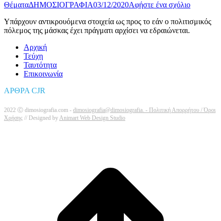
Θέματα
ΔΗΜΟΣΙΟΓΡΑΦΙΑ
03/12/2020
Αφήστε ένα σχόλιο
Υπάρχουν αντικρουόμενα στοιχεία ως προς το εάν ο πολιτισμικός
πόλεμος της μάσκας έχει πράγματι αρχίσει να εδραιώνεται.
Αρχική
Τεύχη
Ταυτότητα
Επικοινωνία
ΑΡΘΡΑ CJR
2022 Ⓒ dimosiografia.com -
dimosiografia@dimosiografia. -
Πολιτική Απορρήτου / Όροι
Χρήσης
// Designed by
Animart Web Design Studio