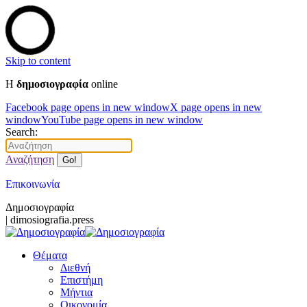
Skip to content
Η
δημοσιογραφία
online
Facebook page opens in new window
X page opens in new
window
YouTube page opens in new window
Search:
Αναζήτηση
Επικοινωνία
Δημοσιογραφία
| dimosiografia.press
Θέματα
Διεθνή
Επιστήμη
Μήντια
Οικονομία