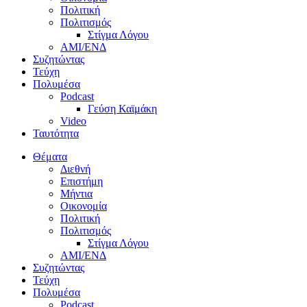
Πολιτική
Πολιτισμός
Στίγμα Λόγου
AMI/ΕΝΔ
Συζητώντας
Τεύχη
Πολυμέσα
Podcast
Γεύση Καϊμάκη
Video
Ταυτότητα
Θέματα
Διεθνή
Επιστήμη
Μήντια
Οικονομία
Πολιτική
Πολιτισμός
Στίγμα Λόγου
AMI/ΕΝΔ
Συζητώντας
Τεύχη
Πολυμέσα
Podcast