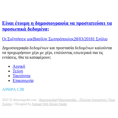
Είναι έτοιμη η δημοσιογραφία να προστατεύσει τα
προσωπικά δεδομένα;
Οι Συζητήσεις μας
Βασίλης Σωτηρόπουλος
28/03/2018
1 Σχόλιο
Δημοσιογραφία δεδομένων και προστασία δεδομένων καλούνται
να προχωρήσουν χέρι με χέρι, επιλύοντας εσωτερικά πια τις
εντάσεις. Θα τα καταφέρουν;
Αρχική
Τεύχη
Ταυτότητα
Επικοινωνία
ΑΡΘΡΑ CJR
2022 Ⓒ dimosiografia.com -
dimosiografia@dimosiografia. -
Πολιτική Απορρήτου / Όροι
Χρήσης
// Designed by
Animart Web Design Studio