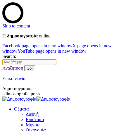
Skip to content
Η
δημοσιογραφία
online
Facebook page opens in new window
X page opens in new
window
YouTube page opens in new window
Search:
Αναζήτηση
Επικοινωνία
Δημοσιογραφία
| dimosiografia.press
Θέματα
Διεθνή
Επιστήμη
Μήντια
Οικονομία