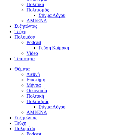
Πολιτική
Πολιτισμός
Στίγμα Λόγου
AMI/ΕΝΔ
Συζητώντας
Τεύχη
Πολυμέσα
Podcast
Γεύση Καϊμάκη
Video
Ταυτότητα
Θέματα
Διεθνή
Επιστήμη
Μήντια
Οικονομία
Πολιτική
Πολιτισμός
Στίγμα Λόγου
AMI/ΕΝΔ
Συζητώντας
Τεύχη
Πολυμέσα
Podcast