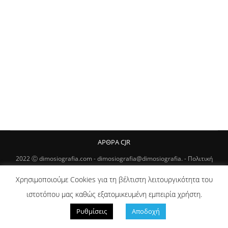
Novaya Gazeta: Αναστολή έκδοσης
Διεθνή
,
Μήντια
Εύα Μπαντίκη
20/04/2022
Αφήστε ένα σχόλιο
Η μεγαλύτερη ρωσική εφημερίδα, Novaya Gazeta,
ανέστειλε την έκδοσή της μετά την εισβολή της
Ρωσίας στην Ουκρανία.
ΑΡΘΡΑ CJR
2022 Ⓒ dimosiografia.com -
dimosiografia@dimosiografia. -
Πολιτική
Απορρήτου / Όροι Χρήσης
// Designed by
Animart Web Design Studio
Χρησιμοποιούμε Cookies για τη βέλτιστη λειτουργικότητα του
ιστοτόπου μας καθώς εξατομικευμένη εμπειρία χρήστη.
Ρυθμίσεις
Αποδοχή