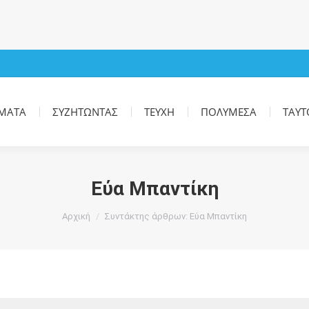
ΜΑΤΑ
ΣΥΖΗΤΏΝΤΑΣ
ΤΕΎΧΗ
ΠΟΛΥΜΈΣΑ
ΤΑΥΤ
Εύα Μπαντίκη
You are here:
Αρχική
Συντάκτης άρθρων: Εύα Μπαντίκη