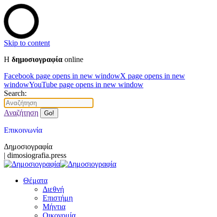
Skip to content
Η
δημοσιογραφία
online
Facebook page opens in new window
X page opens in new
window
YouTube page opens in new window
Search:
Αναζήτηση
Επικοινωνία
Δημοσιογραφία
| dimosiografia.press
Θέματα
Διεθνή
Επιστήμη
Μήντια
Οικονομία