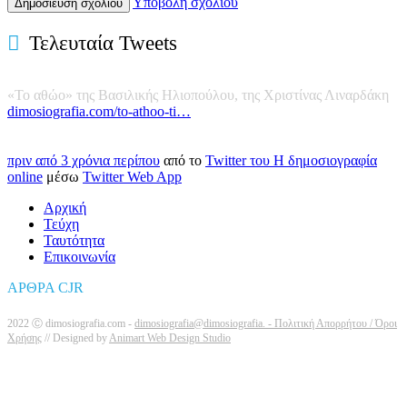
Υποβολή σχολίου
Τελευταία Tweets
«Το αθώο» της Βασιλικής Ηλιοπούλου, της Χριστίνας Λιναρδάκη
dimosiografia.com/to-athoo-ti…
πριν από 3 χρόνια περίπου
από το
Twitter του Η δημοσιογραφία
online
μέσω
Twitter Web App
Αρχική
Τεύχη
Ταυτότητα
Επικοινωνία
ΑΡΘΡΑ CJR
2022 Ⓒ dimosiografia.com -
dimosiografia@dimosiografia. -
Πολιτική Απορρήτου / Όροι
Χρήσης
// Designed by
Animart Web Design Studio