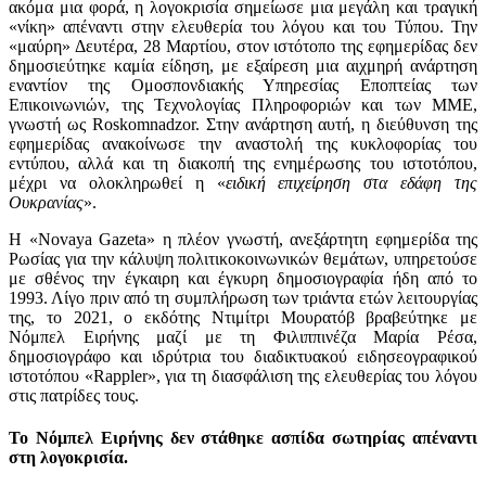
ακόμα μια φορά, η λογοκρισία σημείωσε μια μεγάλη και τραγική
«νίκη» απέναντι στην ελευθερία του λόγου και του Τύπου. Την
«μαύρη» Δευτέρα, 28 Μαρτίου, στον ιστότοπο της εφημερίδας δεν
δημοσιεύτηκε καμία είδηση, με εξαίρεση μια αιχμηρή ανάρτηση
εναντίον της Ομοσπονδιακής Υπηρεσίας Εποπτείας των
Επικοινωνιών, της Τεχνολογίας Πληροφοριών και των ΜΜΕ,
γνωστή ως Roskomnadzor. Στην ανάρτηση αυτή, η διεύθυνση της
εφημερίδας ανακοίνωσε την αναστολή της κυκλοφορίας του
εντύπου, αλλά και τη διακοπή της ενημέρωσης του ιστοτόπου,
μέχρι να ολοκληρωθεί η «
ειδική επιχείρηση στα εδάφη της
Ουκρανίας
».
Η «Novaya Gazeta» η πλέον γνωστή, ανεξάρτητη εφημερίδα της
Ρωσίας για την κάλυψη πολιτικοκοινωνικών θεμάτων, υπηρετούσε
με σθένος την έγκαιρη και έγκυρη δημοσιογραφία ήδη από το
1993. Λίγο πριν από τη συμπλήρωση των τριάντα ετών λειτουργίας
της, το 2021, ο εκδότης Ντιμίτρι Μουρατόβ βραβεύτηκε με
Νόμπελ Ειρήνης μαζί με τη Φιλιππινέζα Μαρία Ρέσα,
δημοσιογράφο και ιδρύτρια του διαδικτυακού ειδησεογραφικού
ιστοτόπου «Rappler», για τη διασφάλιση της ελευθερίας του λόγου
στις πατρίδες τους.
Το Νόμπελ Ειρήνης δεν στάθηκε ασπίδα σωτηρίας απέναντι
στη λογοκρισία.