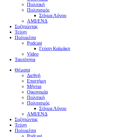
Πολιτική
Πολιτισμός
Στίγμα Λόγου
AMI/ΕΝΔ
Συζητώντας
Τεύχη
Πολυμέσα
Podcast
Γεύση Καϊμάκη
Video
Ταυτότητα
Θέματα
Διεθνή
Επιστήμη
Μήντια
Οικονομία
Πολιτική
Πολιτισμός
Στίγμα Λόγου
AMI/ΕΝΔ
Συζητώντας
Τεύχη
Πολυμέσα
Podcast