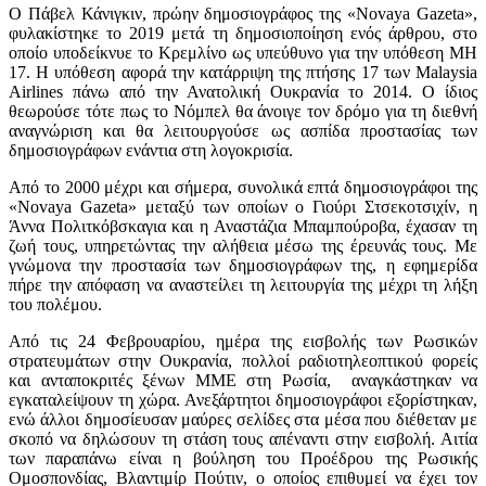
Ο Πάβελ Κάνιγκιν, πρώην δημοσιογράφος της «Novaya Gazeta»,
φυλακίστηκε το 2019 μετά τη δημοσιοποίηση ενός άρθρου, στο
οποίο υποδείκνυε το Κρεμλίνο ως υπεύθυνο για την υπόθεση MH
17. Η υπόθεση αφορά την κατάρριψη της πτήσης 17 των Malaysia
Airlines πάνω από την Ανατολική Ουκρανία το 2014. Ο ίδιος
θεωρούσε τότε πως το Νόμπελ θα άνοιγε τον δρόμο για τη διεθνή
αναγνώριση και θα λειτουργούσε ως ασπίδα προστασίας των
δημοσιογράφων ενάντια στη λογοκρισία.
Από το 2000 μέχρι και σήμερα, συνολικά επτά δημοσιογράφοι της
«Novaya Gazeta» μεταξύ των οποίων ο Γιούρι Στσεκοτσιχίν, η
Άννα Πολιτκόβσκαγια και η Αναστάζια Μπαμπούροβα, έχασαν τη
ζωή τους, υπηρετώντας την αλήθεια μέσω της έρευνάς τους. Με
γνώμονα την προστασία των δημοσιογράφων της, η εφημερίδα
πήρε την απόφαση να αναστείλει τη λειτουργία της μέχρι τη λήξη
του πολέμου.
Από τις 24 Φεβρουαρίου, ημέρα της εισβολής των Ρωσικών
στρατευμάτων στην Ουκρανία, πολλοί ραδιοτηλεοπτικού φορείς
και ανταποκριτές ξένων ΜΜΕ στη Ρωσία, αναγκάστηκαν να
εγκαταλείψουν τη χώρα. Ανεξάρτητοι δημοσιογράφοι εξορίστηκαν,
ενώ άλλοι δημοσίευσαν μαύρες σελίδες στα μέσα που διέθεταν με
σκοπό να δηλώσουν τη στάση τους απέναντι στην εισβολή. Αιτία
των παραπάνω είναι η βούληση του Προέδρου της Ρωσικής
Ομοσπονδίας, Βλαντιμίρ Πούτιν, ο οποίος επιθυμεί να έχει τον