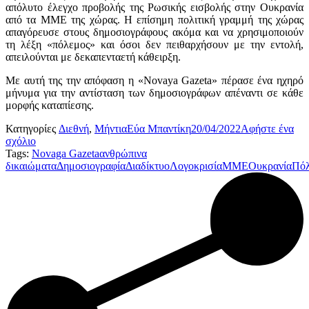
απόλυτο έλεγχο προβολής της Ρωσικής εισβολής στην Ουκρανία
από τα ΜΜΕ της χώρας. Η επίσημη πολιτική γραμμή της χώρας
απαγόρευσε στους δημοσιογράφους ακόμα και να χρησιμοποιούν
τη λέξη «πόλεμος» και όσοι δεν πειθαρχήσουν με την εντολή,
απειλούνται με δεκαπενταετή κάθειρξη.
Με αυτή της την απόφαση η «Novaya Gazeta» πέρασε ένα ηχηρό
μήνυμα για την αντίσταση των δημοσιογράφων απέναντι σε κάθε
μορφής καταπίεσης.
Κατηγορίες
Διεθνή
,
Μήντια
Εύα Μπαντίκη
20/04/2022
Αφήστε ένα
σχόλιο
Tags:
Novaga Gazeta
ανθρώπινα
δικαιώματα
Δημοσιογραφία
Διαδίκτυο
Λογοκρισία
ΜΜΕ
Ουκρανία
Πόλ