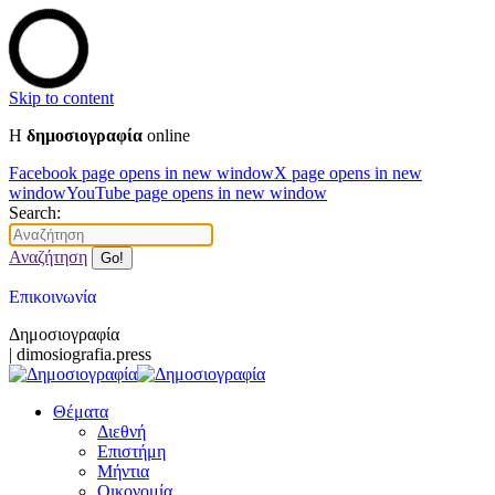
Skip to content
Η
δημοσιογραφία
online
Facebook page opens in new window
X page opens in new
window
YouTube page opens in new window
Search:
Αναζήτηση
Επικοινωνία
Δημοσιογραφία
| dimosiografia.press
Θέματα
Διεθνή
Επιστήμη
Μήντια
Οικονομία