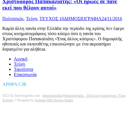
Χριστόφορος Παπακαλιάτης: «Οι ήρωες σε πάνε
εκεί που θέλουν αυτοί»
Πολιτισμός
,
Τεύχη
,
ΤΕΥΧΟΣ 10
ΔΗΜΟΣΙΟΓΡΑΦΙΑ
24/11/2016
Καμία άλλη ταινία στην Ελλάδα την περίοδο της κρίσης δεν έφερε
στους κινηματογράφους τόσο κόσμο όσο η ταινία του
Χριστόφορου Παπακαλιάτη «Ένας άλλος κόσμος». Ο δημοφιλής
ηθοποιός και σκηνοθέτης επικοινώνησε με ένα ακροατήριο
διψασμένο για αλήθεια.
Αρχική
Τεύχη
Ταυτότητα
Επικοινωνία
ΑΡΘΡΑ CJR
2022 Ⓒ dimosiografia.com -
dimosiografia@dimosiografia. -
Πολιτική Απορρήτου / Όροι
Χρήσης
// Designed by
Animart Web Design Studio