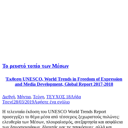
Το ρευστό τοπίο των Μέσων
Έκθεση UNESCO, World Trends in Freedom of Expression
and Media Development, Global Report 2017-2018
Διεθνή
,
Μήντια
,
Τεύχη
,
ΤΕΥΧΟΣ 18
Λήδα
Τσενέ
28/03/2019
Αφήστε ένα σχόλιο
Η τελευταία έκδοση του UNESCO World Trends Report
προσεγγίζει το θέμα μέσα από τέσσερεις ξεχωριστούς πυλώνες:
ελευθερία των Μέσων, πλουραλισμός, ανεξαρτησία και ασφάλεια
των δημοσιογράφων, δίνοντάς μας τις παγκόσμιες, αλλά και