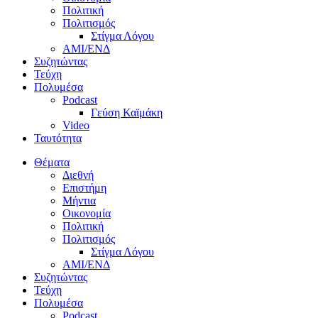
Πολιτική
Πολιτισμός
Στίγμα Λόγου
AMI/ΕΝΔ
Συζητώντας
Τεύχη
Πολυμέσα
Podcast
Γεύση Καϊμάκη
Video
Ταυτότητα
Θέματα
Διεθνή
Επιστήμη
Μήντια
Οικονομία
Πολιτική
Πολιτισμός
Στίγμα Λόγου
AMI/ΕΝΔ
Συζητώντας
Τεύχη
Πολυμέσα
Podcast