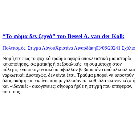
“Το σώμα δεν ξεχνά” του Bessel A. van der Kolk
Πολιτισμός
,
Στίγμα Λόγου
Χριστίνα Λιναρδάκη
03/06/2024
1 Σχόλιο
Νομίζετε πως το ψυχικό τραύμα αφορά αποκλειστικά μια ιστορία
κακοποίησης, σωματικής ή σεξουαλικής, τη συμμετοχή στον
πόλεμο, ένα οικογενειακό περιβάλλον βεβαρυμένο από αλκοόλ και
ναρκωτικά; Δυστυχώς, δεν είναι έτσι. Τραύμα μπορεί να υποστούν
όλοι, ακόμη και εκείνοι που μεγάλωσαν σε καθ’ όλα «κανονικές» ή
και «ιδανικές» οικογένειες: σίγουρα ήρθε η στιγμή που υπέφεραν,
που τους…