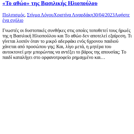
«Το αθώο» της Βασιλικής Ηλιοπούλου
Πολιτισμός
,
Στίγμα Λόγου
Χριστίνα Λιναρδάκη
30/04/2023
Αφήστε
ένα σχόλιο
Γνωστές οι δυστοπικές συνθήκες στις οποίες τοποθετεί τους ήρωές
της η Βασιλική Ηλιοπούλου και Το αθώο δεν αποτελεί εξαίρεση. Τι
γίνεται λοιπόν όταν το μικρό αδερφάκι ενός 6χρονου παιδιού
χάνεται από προσώπου γης; Και, λίγο μετά, η μητέρα του
αυτοκτονεί μην μπορώντας να αντέξει το βάρος της απουσίας; Το
παιδί καταλήγει στο ορφανοτροφείο ρημαγμένο και…