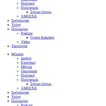
Πολιτική
Πολιτισμός
Στίγμα Λόγου
AMI/ΕΝΔ
Συζητώντας
Τεύχη
Πολυμέσα
Podcast
Γεύση Καϊμάκη
Video
Ταυτότητα
Θέματα
Διεθνή
Επιστήμη
Μήντια
Οικονομία
Πολιτική
Πολιτισμός
Στίγμα Λόγου
AMI/ΕΝΔ
Συζητώντας
Τεύχη
Πολυμέσα
Podcast