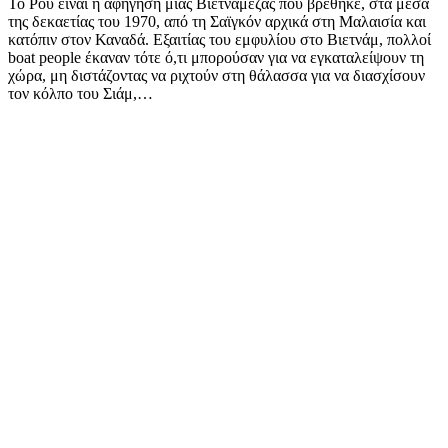
Το Ρου είναι η αφήγηση μιας Βιετναμέζας που βρέθηκε, στα μέσα
της δεκαετίας του 1970, από τη Σαϊγκόν αρχικά στη Μαλαισία και
κατόπιν στον Καναδά. Εξαιτίας του εμφυλίου στο Βιετνάμ, πολλοί
boat people έκαναν τότε ό,τι μπορούσαν για να εγκαταλείψουν τη
χώρα, μη διστάζοντας να ριχτούν στη θάλασσα για να διασχίσουν
τον κόλπο του Σιάμ,…