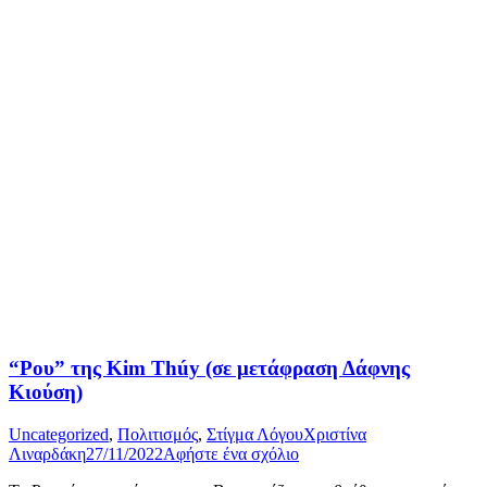
“Ρου” της Kim Thúy (σε μετάφραση Δάφνης
Κιούση)
Uncategorized
,
Πολιτισμός
,
Στίγμα Λόγου
Χριστίνα
Λιναρδάκη
27/11/2022
Αφήστε ένα σχόλιο