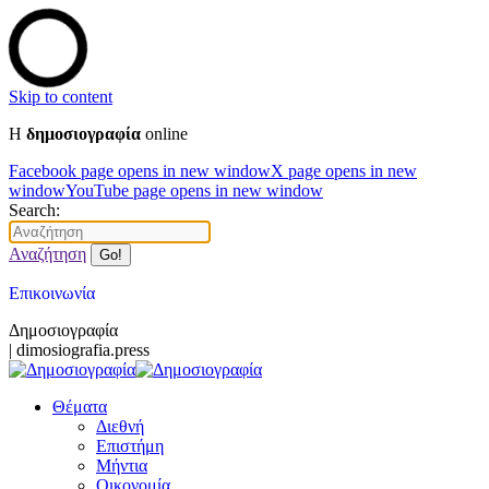
Skip to content
Η
δημοσιογραφία
online
Facebook page opens in new window
X page opens in new
window
YouTube page opens in new window
Search:
Αναζήτηση
Επικοινωνία
Δημοσιογραφία
| dimosiografia.press
Θέματα
Διεθνή
Επιστήμη
Μήντια
Οικονομία