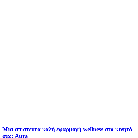
Μια απίστευτα καλή εφαρμογή wellness στο κινητό
σας: Aura