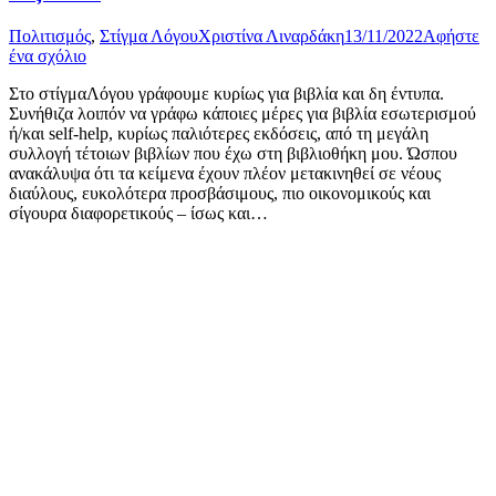
Πολιτισμός
,
Στίγμα Λόγου
Χριστίνα Λιναρδάκη
13/11/2022
Αφήστε
ένα σχόλιο
Στο στίγμαΛόγου γράφουμε κυρίως για βιβλία και δη έντυπα.
Συνήθιζα λοιπόν να γράφω κάποιες μέρες για βιβλία εσωτερισμού
ή/και self-help, κυρίως παλιότερες εκδόσεις, από τη μεγάλη
συλλογή τέτοιων βιβλίων που έχω στη βιβλιοθήκη μου. Ώσπου
ανακάλυψα ότι τα κείμενα έχουν πλέον μετακινηθεί σε νέους
διαύλους, ευκολότερα προσβάσιμους, πιο οικονομικούς και
σίγουρα διαφορετικούς – ίσως και…