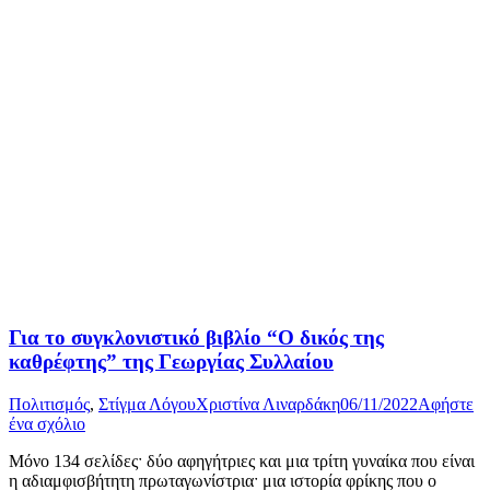
Για το συγκλονιστικό βιβλίο “Ο δικός της
καθρέφτης” της Γεωργίας Συλλαίου
Πολιτισμός
,
Στίγμα Λόγου
Χριστίνα Λιναρδάκη
06/11/2022
Αφήστε
ένα σχόλιο
Μόνο 134 σελίδεςˑ δύο αφηγήτριες και μια τρίτη γυναίκα που είναι
η αδιαμφισβήτητη πρωταγωνίστριαˑ μια ιστορία φρίκης που ο