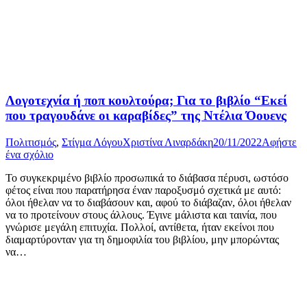
Λογοτεχνία ή ποπ κουλτούρα; Για το βιβλίο “Εκεί
που τραγουδάνε οι καραβίδες” της Ντέλια Όουενς
Πολιτισμός
,
Στίγμα Λόγου
Χριστίνα Λιναρδάκη
20/11/2022
Αφήστε
ένα σχόλιο
Το συγκεκριμένο βιβλίο προσωπικά το διάβασα πέρυσι, ωστόσο
φέτος είναι που παρατήρησα έναν παροξυσμό σχετικά με αυτό:
όλοι ήθελαν να το διαβάσουν και, αφού το διάβαζαν, όλοι ήθελαν
να το προτείνουν στους άλλους. Έγινε μάλιστα και ταινία, που
γνώρισε μεγάλη επιτυχία. Πολλοί, αντίθετα, ήταν εκείνοι που
διαμαρτύρονταν για τη δημοφιλία του βιβλίου, μην μπορώντας
να…