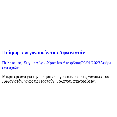
Ποίηση των γυναικών του Αφγανιστάν
Πολιτισμός
,
Στίγμα Λόγου
Χριστίνα Λιναρδάκη
29/01/2023
Αφήστε
ένα σχόλιο
Μικρή έρευνα για την ποίηση που γράφεται από τις γυναίκες του
Αφγανιστάν, ιδίως τις Παστούν, μολονότι απαγορεύεται.