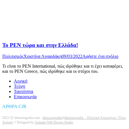
Το PEN τώρα και στην Ελλάδα!
Πολιτισμός
Χριστίνα Λιναρδάκη
09/03/2022
Αφήστε ένα σχόλιο
Τι είναι το ΡΕΝ International, πώς ιδρύθηκε και τι έχει καταφέρει,
και το PEN Greece, πώς ιδρύθηκε και οι στόχοι του.
Αρχική
Τεύχη
Ταυτότητα
Επικοινωνία
ΑΡΘΡΑ CJR
2022 Ⓒ dimosiografia.com -
dimosiografia@dimosiografia. -
Πολιτική Απορρήτου / Όροι
Χρήσης
// Designed by
Animart Web Design Studio