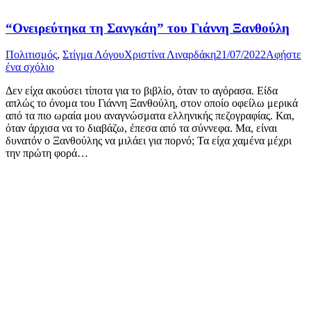
“Ονειρεύτηκα τη Σανγκάη” του Γιάννη Ξανθούλη
Πολιτισμός
,
Στίγμα Λόγου
Χριστίνα Λιναρδάκη
21/07/2022
Αφήστε
ένα σχόλιο
Δεν είχα ακούσει τίποτα για το βιβλίο, όταν το αγόρασα. Είδα
απλώς το όνομα του Γιάννη Ξανθούλη, στον οποίο οφείλω μερικά
από τα πιο ωραία μου αναγνώσματα ελληνικής πεζογραφίας. Και,
όταν άρχισα να το διαβάζω, έπεσα από τα σύννεφα. Μα, είναι
δυνατόν ο Ξανθούλης να μιλάει για πορνό; Τα είχα χαμένα μέχρι
την πρώτη φορά…