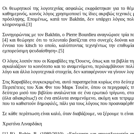
Οι θεωρητικοί της λογοτεχνίας ασφαλώς εκφράστηκαν για το θέμ
καθημερινός, κοινός λόγος χρησιμοποιεί τις ίδιες ακριβώς τεχνικές
πρόσληψης. Επομένως, κατά τον Bakhtin, δεν υπάρχει λόγιος πολι
κληρονομιά.[3]
Συνηγορώντας με τον Bakhtin, ο Pierre Bourdieu αναγνώρισε τρία πο
[4] και θεώρησε ότι το τελευταίο βασίζεται στο συνεχές δούναι κ
έννοια του kitsch το οποίο, καλύπτοντας τεχνηέντως την επιθυμ
εμπορεύσιμη ψευδαίσθηση».[5]
Ο λόγος λοιπόν που οι Καραβίδες της Όουενς, όπως και τα βιβλία τ
αγκαλιάζουν το κοινότοπο και το αναμενόμενο, περιλαμβάνουν πολλά
λόγο και άλλα λογοτεχνικά στοιχεία, δεν καταφέρνουν να γίνουν λογ
Στις Καραβίδες συγκεκριμένα, αυτό παρατηρείται κυρίως στο δεύτε
Περιπέτειες του Χακ Φιν του Μαρκ Τουέιν, όπου οι περιγραφές τη
δεύτερο μισό του βιβλίου αναλώνεται σε ένα ερωτικό τρίγωνο, στο
(όλα αδιακρίτως!) σε ένα απόλυτα αναμενόμενο, ακόμη και τετριμμ
που το καθιστούν δημοφιλές, πάλι για τους λόγους που προαναφέρ
Σε κάθε περίπτωση είναι καλό, όταν διαβάζουμε, να ξέρουμε τι είνα
Χριστίνα Λιναρδάκη
[1] Βλ. Robin, R. (1989/2010), «Επέκταση και απροσδιοριστία τη