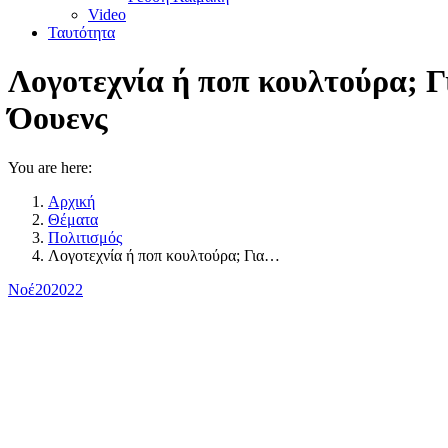
Video
Ταυτότητα
Λογοτεχνία ή ποπ κουλτούρα; Γι
Όουενς
You are here:
Αρχική
Θέματα
Πολιτισμός
Λογοτεχνία ή ποπ κουλτούρα; Για…
Νοέ
20
2022