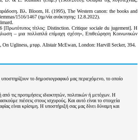
αράδοση. Βλ. Bloom, H. (1995), The Western canon: the books and
r/lemmas/1516/1467 (ημ/νία ανάκτησης: 12.8.2022).
limard.
6 [Πρωτότυπος τίτλος: Distinction. Critique sociale du jugement]. Η
ανάλωση – μια πολλαπλά επίμαχη σχέση», Επιθεώρηση Κοινωνικών
 On Ugliness, μτφρ. Alistair McEwan, London: Harvill Secker, 394.
 υποστηρίζουν το δημοσιογραφικό μας περιεχόμενο, το οποίο
 από τις προτιμήσεις ιδιοκτητών, πολιτικών ή μετόχων. Η
σκούμε πιέσεις στους ισχυρούς. Και αυτό είναι το στοιχεία
ίας είναι κρίσιμη. Η υποστήριξή σας μας δίνει δύναμη και