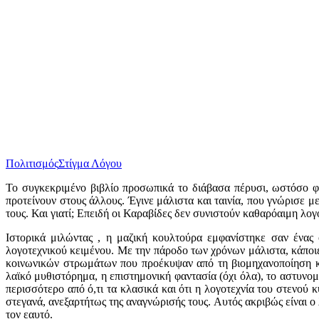
Πολιτισμός
Στίγμα Λόγου
Το συγκεκριμένο βιβλίο προσωπικά το διάβασα πέρυσι, ωστόσο φέ
προτείνουν στους άλλους. Έγινε μάλιστα και ταινία, που γνώρισε μ
τους. Και γιατί; Επειδή οι Καραβίδες δεν συνιστούν καθαρόαιμη λο
Ιστορικά μιλώντας , η μαζική κουλτούρα εμφανίστηκε σαν ένας 
λογοτεχνικού κειμένου. Με την πάροδο των χρόνων μάλιστα, κάποι
κοινωνικών στρωμάτων που προέκυψαν από τη βιομηχανοποίηση κα
λαϊκό μυθιστόρημα, η επιστημονική φαντασία (όχι όλα), το αστυνομ
περισσότερο από ό,τι τα κλασικά και ότι η λογοτεχνία του στενού κ
στεγανά, ανεξαρτήτως της αναγνώρισής τους. Αυτός ακριβώς είναι ο
τον εαυτό.