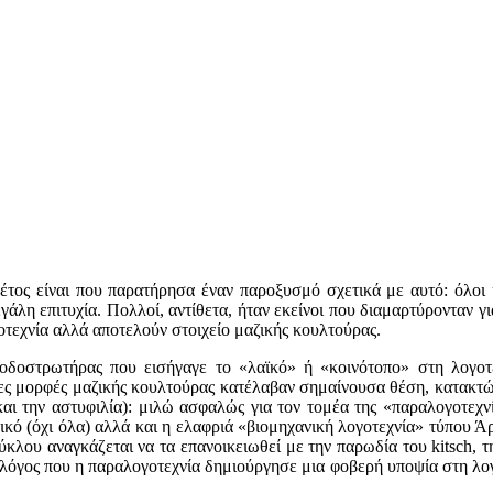
τος είναι που παρατήρησα έναν παροξυσμό σχετικά με αυτό: όλοι ή
εγάλη επιτυχία. Πολλοί, αντίθετα, ήταν εκείνοι που διαμαρτύρονταν γ
γοτεχνία αλλά αποτελούν στοιχείο μαζικής κουλτούρας.
οδοστρωτήρας που εισήγαγε το «λαϊκό» ή «κοινότοπο» στη λογοτε
ες μορφές μαζικής κουλτούρας κατέλαβαν σημαίνουσα θέση, κατακτώντ
ι την αστυφιλία): μιλώ ασφαλώς για τον τομέα της «παραλογοτεχνί
ικό (όχι όλα) αλλά και η ελαφριά «βιομηχανική λογοτεχνία» τύπου Άρ
ύκλου αναγκάζεται να τα επανοικειωθεί με την παρωδία του kitsch, την
 λόγος που η παραλογοτεχνία δημιούργησε μια φοβερή υποψία στη λογο