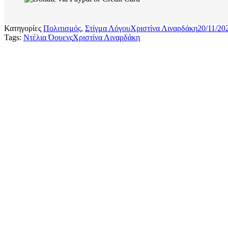
Κατηγορίες
Πολιτισμός
,
Στίγμα Λόγου
Χριστίνα Λιναρδάκη
20/11/20
Tags:
Ντέλια Όουενς
Χριστίνα Λιναρδάκη