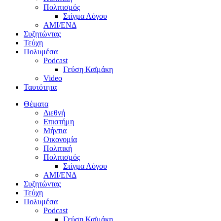
Πολιτισμός
Στίγμα Λόγου
AMI/ΕΝΔ
Συζητώντας
Τεύχη
Πολυμέσα
Podcast
Γεύση Καϊμάκη
Video
Ταυτότητα
Θέματα
Διεθνή
Επιστήμη
Μήντια
Οικονομία
Πολιτική
Πολιτισμός
Στίγμα Λόγου
AMI/ΕΝΔ
Συζητώντας
Τεύχη
Πολυμέσα
Podcast
Γεύση Καϊμάκη