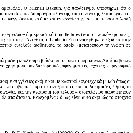
αμφιβόλω. Ο Mikhaïl Bakhtin, για παράδειγμα, υποστήριξε ότι ο
ται μόνο σε επίπεδο πραγματολογικής και κοινωνικής λειτουργίας και
 επανεγγράφεται, ακόμα και εν αγνοία της, σε μια τεράστια λαϊκή
 το «μεσαίο» ή μικροαστικό (middle-brow) και το «λαϊκό» (popular),
ετοχικότητας». Αντίθετα, ο Umberto Eco αναφέρθηκε διεξοδικά στην
ιαστικά ευτελούς αισθητικής, τα οποία «μετατρέπουν τη γνώση σε
λλά μαζική κουλτούρα βρίσκεται σε όλα τα παραπάνω. Αυτά τα βιβλία
 να χρησιμοποιούν διαφορετικές αφηγηματικές τεχνικές, περιγραφικό
σουμε συγγένειες ακόμη και με κλασικά λογοτεχνικά βιβλία όπως οι
 να επιβιώσει παρά τις αντιξοότητες και τις δοκιμασίες. Όμως το
κοινωνίας και την ανατροπή του τέλους – στοιχεία που παραπέμπουν
 μάλιστα άτσαλα. Ενδεχομένως όμως είναι αυτά ακριβώς τα στοιχεία
a, D. & E. Kushner (επιμ.) (1989/2010), Θεωρία της λογοτεχνίας: