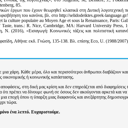
tenberg, 85.
νικών έργων που έχουν θεωρηθεί κλασικά στη Δυτική λογοτεχνική π
φισβήτηση του κανόνα, βλ. στο http://selidodeiktes.greek-language.g
t la culture populaire au Moyen Age et sous la Renaissance, Paris: Gal
f Taste, trans.: R. Nice, Cambridge, MA: Harvard University Press, 1
η, Ν. (2016), «Εισαγωγή: Κοινωνικές τάξεις και πολιτιστική κατ
ατίδη, Αθήνα: εκδ. Γνώση, 135-138. Βλ. επίσης Eco, U. (1988/2007),
 μια χάρη. Κάθε μέρα, όλο και περισσότεροι άνθρωποι διαβάζουν και
ως οικονομικής ή κοινωνικής κατάστασης.
αποφάσεις, στη δική μας κρίση και δεν επηρεάζεται από διαφημίσεις ή
 ότι πρέπει να δίνουμε φωνή σε όσους δεν ακούγονται αρκετά και να α
ια εποχή όπου η ύπαρξη μιας διαφανούς και ανεξάρτητης δημοσιογραφ
χρι τώρα.
 μόνο ένα λεπτό. Ευχαριστούμε.