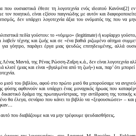
α που ουσιαστικά έθεσε τη λογοτεχνία ενός ιδεατού Κανόνα[2] εν 
 με τον ποιητικό, είναι εξίσου παιγνιώδης με αυτόν και διαφοροποιεί
τισμός, δεν υπάρχει λογοτεχνία άξια του ονόματός της που να μην
λιτιστικά πεδία γούστου: το «νόμιμο» (legitimate) ή κυρίαρχο γούστο,
αι λαβείν τέχνης και ζωής και σε «ένα βαθιά ριζωμένο αίτημα συμμ
ία για γόητρο, παράγει έργα μιας ψευδώς επιτηδευμένης, αλλά ουσ
ης Λένας Μαντά, της Ρένας Ρώσση-Ζαΐρη κ.ά., δεν είναι λογοτεχνία α
 κλισέ (μιας και είναι «βγαλμένα από τη ζωή») και, παρ’ ότι μπορεί
οτεχνία.
ρο μισό του βιβλίου, αφού στο πρώτο μισό θα μπορούσαμε να ανιχνεύ
ς φύσης αφθονούν και υπάρχει ένας μοναχικός ήρωας που καταφέρνει
 δικαστικό δράμα της πρωταγωνίστριας, την αντίδραση της τοπικής 
ένο θα έλεγα, σενάριο που κάνει το βιβλίο να «ξεφουσκώσει» – και
θηκαν…
ι αυτό που διαβάζουμε και να μην τρέφουμε ψευδαισθήσεις.
ς έννοιας της λογοτεχνίας», στο Angenot, M, Bessière, J., Fokkem