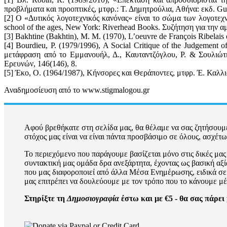
προβλήματα και προοπτικές, μτφρ.: Τ. Δημητρούλια, Αθήνα: εκδ. Gu
[2] Ο «Δυτικός λογοτεχνικός κανόνας» είναι το σώμα των λογοτεχ
school of the ages, New York: Riverhead Books. Συζήτηση για την αμ
[3] Bakhtine (Bakhtin), M. M. (1970), L’oeuvre de François Ribelais e
[4] Bourdieu, P. (1979/1996), A Social Critique of the Judgement o
μετάφραση από το Εμμανουήλ, Δ., Καυταντζόγλου, Ρ. & Σουλιώτ
Ερευνών, 146(146), 8.
[5] Έκο, Ο. (1964/1987), Κήνσορες και Θεράποντες, μτφρ. Έ. Καλλιφ
Αναδημοσίευση από το www.stigmalogou.gr
Αφού βρεθήκατε στη σελίδα μας, θα θέλαμε να σας ζητήσουμε
στόχος μας είναι να είναι πάντα προσβάσιμο σε όλους, ασχέτ
Το περιεχόμενο που παράγουμε βασίζεται μόνο στις δικές μας 
συντακτική μας ομάδα δρα ανεξάρτητα, έχοντας ως βασική αξία
που μας διαφοροποιεί από άλλα Μέσα Ενημέρωσης, ειδικά σε μ
μας επιτρέπει να δουλεύουμε με τον τρόπο που το κάνουμε μέ
Στηρίξτε τη
Δημοσιογραφία
έστω και με €5 - θα σας πάρει