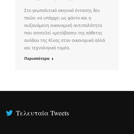
Στο γεωπολιτικό σκηνικό έντασης δεν
παύει να υπάρχει ως φόντο και η
αυξανόμενη οικονομική αντιπαλότητα
που αποτελεί «μετάβαση» της κάθετης
ανόδου της Κίνας στον οικονομικό αλλά
και τεχνολογικό τομέα.
Περισσότερα
Τελευταία Tweets
Το ΑΜΙ στο Διεθνές Σεμινάριο Hate Speech on Social Media