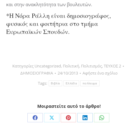
και στην ανακλητότητα των βουλευτών.
*Η Νόρα Ράλλη είναι δημοσιογράφος,
φυσικός και φοιτήτρια στο τμήμα
Ευρωπαϊκών Σπουδών.
Κατηγορίες
Uncategorized
,
Πολιτική
,
Πολιτισμός
,
ΤΕΥΧΟΣ 2
ΔΗΜΟΣΙΟΓΡΑΦΙΑ
24/10/2013
Αφήστε ένα σχόλιο
Tags:
Βιβλίο
Ελλάδα
πολίτευμα
Μοιραστείτε αυτό το άρθρο!
Share
Share
Share
Share
Share
on
on
on
on
on