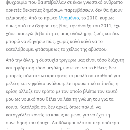
ψυχραιμία που θα επέβαλλαν σε έναν γνωστικό άνθρωπο
αρκετές δεκαετίες δημόσιων παρεμβάσεων, δεν θα ήμουν
ειλικρινής. Από το πρώτο
Μνημόνιο
, το 2010, κυρίως
όμως από την έξαρση της βίας, την άνοιξη του 2011, έχω
χάσει και εγώ βεβαιότητες μιας ολόκληρης ζωής και δεν
μπορώ να εξηγήσω πώς, χωρίς καλά καλά να το
καταλάβουμε, φτάσαμε ως το χείλος της αβύσσου.
Από την άλλη, η δυστυχία τριγύρω μας είναι τόσο διάχυτη
και η φόρτιση τόσο μεγάλη, ώστε και να το θέλεις, δεν
μπορείς πάντοτε να κρατήσεις το μυαλό σου καθαρό για
μελέτη και νηφάλια ανάλυση. Σε προσωπικό επίπεδο, η
κρίση άλλαξε τον τρόπο με τον οποίο βλέπω τον εαυτό
μου ως νομικό που θέλει να λέει τη γνώμη του για τα
κοινά. Κατάλαβα ότι δεν αρκεί, όπως παλιά, να
καταγγέλλει κανείς τα κακώς κείμενα, για να έχει τη
συνείδησή του ήσυχη. Αισθάνομαι όλο και περισσότερο