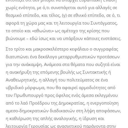
χωρίς ενότητα, με ό,τι συνεπάγεται αυτό για αλλαγές σε
θεσμικό επίπεδο, και τέλος, (γ) σε εθνικό επίπεδο, σε ό, τι
αφορά τη χώρα μας και τη λειτουργία του Συντάγματος,
το οποίο και «αθωώνει» ως αμέτοχο της κρίσης που
βιώνουμε – εδώ ίσως και να υπάρξουν κάποιες ενστάσεις.
Στο τρίτο και μακροσκελέστερο κεφάλαιο ο συγγραφέας
διατυπώνει ένα δεκάλογο μεταρρυθμιστικών προτάσεων
για την ανάκαμψη. Ανάμεσα στα θέματα που συζητά είναι
η ανακήρυξη της επόμενης βουλής ως Συντακτικής ή
Αναθεωρητικής, η αλλαγή του πολιτεύματος σε ένα
υβριδικό μόρφωμα, που θα αφαιρεί αρμοδιότητες από
τον Πρωθυπουργό προς όφελος ενός άμεσα εκλεγμένου
από το λαό Προέδρου της Δημοκρατίας, η ενεργοποίηση
αμεσο-δημοκρατικών διαδικασιών στη λήψη αποφάσεων,
η καθιέρωση της απλής αναλογικής, η ίδρυση και
λειτουργία Γερουσίας ως ανασχετικού παράγοντα στην