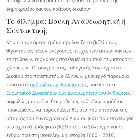
ότι οφείλω να υπερασπιστώ εξίσου τα “βασικά” της
δημοκρατίας και του κράτους δικαίου».
Το δίλημμα: Βουλή Αναθεωρητική ή
Συντακτική;
Μ’ αυτό τον άμεσο τρόπο προλογίζειτο βιβλίο του,
θίγοντας τις πλέον φλέγουσες πτυχές των αιτιών και των
επιπτώσεων της κρίσης στα θεμέλια τουπολιτεύματος της
χώρας μας. Ο συγγραφέας, καθηγητής Συνταγματικού
Δικαίου στο πανεπιστήμιο Αθηνών, με ενεργό παρουσία
τόσο στο
Συμβούλιο της Επικρατείας
, όσο και στο
Ευρωπαϊκό Δικαστήριο των Δικαιωμάτων του Ανθρώπου
,
ασφαλώς μπορεί να θεωρηθεί ως καθ’ ύλην αρμόδιος
προκειμένου να παρουσιάσει θέματα που άπτονται της
ιστορίας του Συνταγματικού Δικαίου (κάτι που επιχείρησε
στο σχετικά πρόσφατο βιβλίο του Το Σύνταγμα και οι
εχθροί του στη νεοελληνική ιστορία 1800 – 2010,