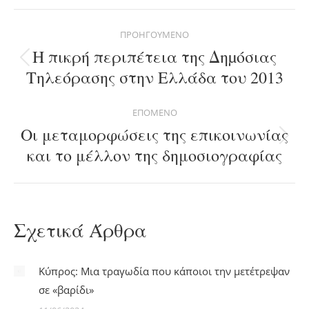
Facebook
X
Pinterest
LinkedIn
WhatsApp
Post
ΠΡΟΗΓΟΎΜΕΝΟ
navigation
Η πικρή περιπέτεια της Δηµόσιας
Previous
Τηλεόρασης στην Ελλάδα του 2013
post:
ΕΠΌΜΕΝΟ
Οι μεταμορφώσεις της επικοινωνίας
Next
και το μέλλον της δημοσιογραφίας
post:
Σχετικά Άρθρα
Κύπρος: Μια τραγωδία που κάποιοι την μετέτρεψαν
σε «βαρίδι»