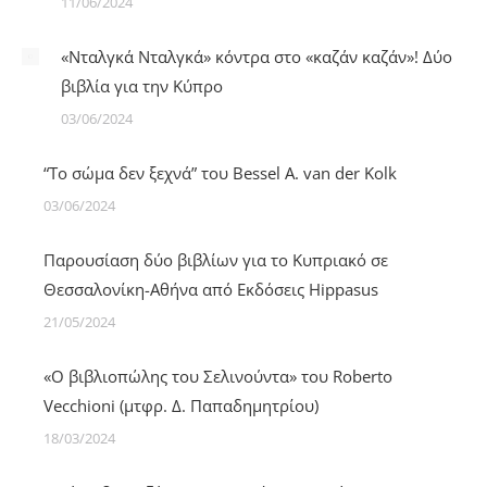
11/06/2024
«Νταλγκά Νταλγκά» κόντρα στο «καζάν καζάν»! Δύο
βιβλία για την Κύπρο
03/06/2024
“Το σώμα δεν ξεχνά” του Bessel A. van der Kolk
03/06/2024
Παρουσίαση δύο βιβλίων για το Κυπριακό σε
Θεσσαλονίκη-Αθήνα από Εκδόσεις Hippasus
21/05/2024
«Ο βιβλιoπώλης του Σελινούντα» του Roberto
Vecchioni (μτφρ. Δ. Παπαδημητρίου)
18/03/2024