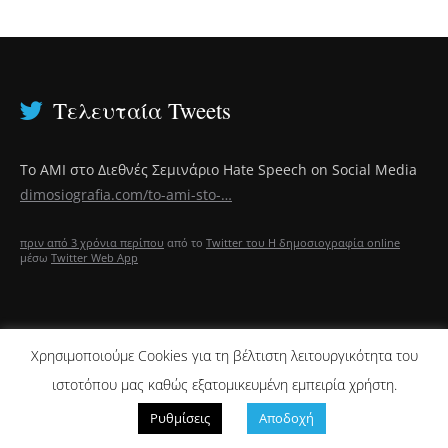
Τελευταία Tweets
Το ΑΜΙ στο Διεθνές Σεμινάριο Hate Speech on Social Media
dimosiografia.com/to-ami-sto-…
πριν από 3 χρόνια περίπου
από το
Twitter του Η δημοσιογραφία online
μέσω
Twitter Web App
Χρησιμοποιούμε Cookies για τη βέλτιστη λειτουργικότητα του
ΑΡΘΡΑ CJR
ιστοτόπου μας καθώς εξατομικευμένη εμπειρία χρήστη.
2022 Ⓒ dimosiografia.com -
dimosiografia@dimosiografia. -
Πολιτική
Ρυθμίσεις
Αποδοχή
Απορρήτου / Όροι Χρήσης
// Designed by
Animart Web Design Studio