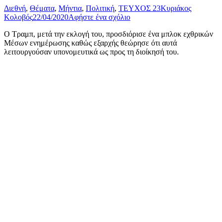
Διεθνή
,
Θέματα
,
Μήντια
,
Πολιτική
,
ΤΕΥΧΟΣ 23
Κυριάκος
Κολοβός
22/04/2020
Αφήστε ένα σχόλιο
Ο Τραμπ, μετά την εκλογή του, προσδιόρισε ένα μπλοκ εχθρικών
Μέσων ενημέρωσης καθώς εξαρχής θεώρησε ότι αυτά
λειτουργούσαν υπονομευτικά ως προς τη διοίκησή του.