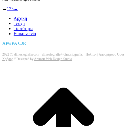
→
1
2
3
→
Αρχική
Τεύχη
Ταυτότητα
Επικοινωνία
ΑΡΘΡΑ CJR
2022 Ⓒ dimosiografia.com -
dimosiografia@dimosiografia. -
Πολιτική Απορρήτου / Όροι
Χρήσης
// Designed by
Animart Web Design Studio