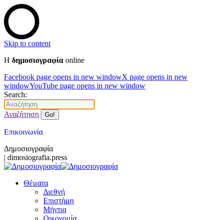
Skip to content
Η
δημοσιογραφία
online
Facebook page opens in new window
X page opens in new
window
YouTube page opens in new window
Search:
Αναζήτηση
Επικοινωνία
Δημοσιογραφία
| dimosiografia.press
Θέματα
Διεθνή
Επιστήμη
Μήντια
Οικονομία