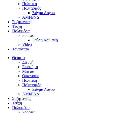
Πολιτική
Πολιτισμός
Στίγμα Λόγου
AMI/ΕΝΔ
Συζητώντας
Τεύχη
Πολυμέσα
Podcast
Γεύση Καϊμάκη
Video
Ταυτότητα
Θέματα
Διεθνή
Επιστήμη
Μήντια
Οικονομία
Πολιτική
Πολιτισμός
Στίγμα Λόγου
AMI/ΕΝΔ
Συζητώντας
Τεύχη
Πολυμέσα
Podcast