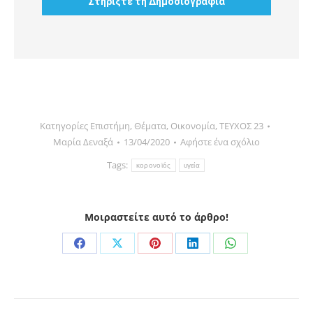
Κατηγορίες
Επιστήμη
,
Θέματα
,
Οικονομία
,
ΤΕΥΧΟΣ 23
Μαρία Δεναξά
13/04/2020
Αφήστε ένα σχόλιο
Tags:
κορονοϊός
υγεία
Μοιραστείτε αυτό το άρθρο!
Share
Share
Share
Share
Share
on
on
on
on
on
Facebook
X
Pinterest
LinkedIn
WhatsApp