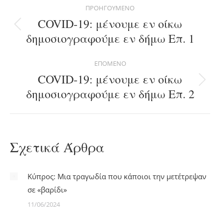
Post
ΠΡΟΗΓΟΎΜΕΝΟ
navigation
COVID-19: μένουμε εν οίκω
Previous
δημοσιογραφούμε εν δήμω Επ. 1
post:
ΕΠΌΜΕΝΟ
COVID-19: μένουμε εν οίκω
Next
δημοσιογραφούμε εν δήμω Επ. 2
post:
Σχετικά Άρθρα
Κύπρος: Μια τραγωδία που κάποιοι την μετέτρεψαν
σε «βαρίδι»
11/06/2024