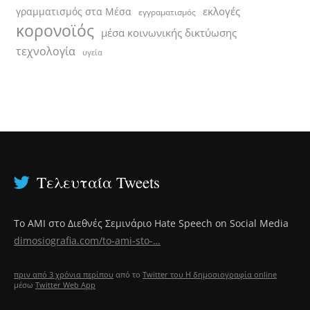
εκλογές
γραμματισμός στα Μέσα
εγγραματισμός
κορονοϊός
μέσα κοινωνικής δικτύωσης
τεχνολογία
υγεία
Τελευταία Tweets
Το ΑΜΙ στο Διεθνές Σεμινάριο Hate Speech on Social Media
dimosiografia.com/to-ami-sto-…
πριν από 3 χρόνια περίπου
από το
Twitter του Η δημοσιογραφία online
μέσω
Twitter Web App