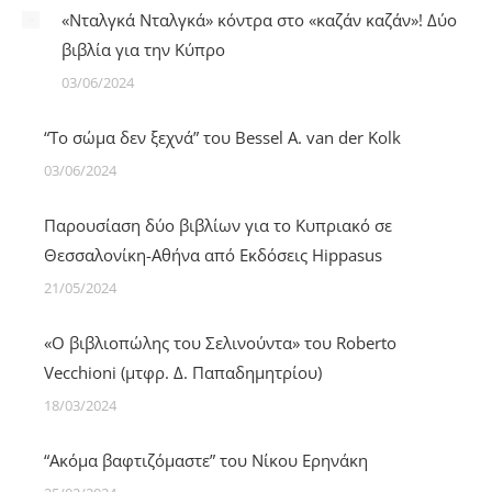
«Νταλγκά Νταλγκά» κόντρα στο «καζάν καζάν»! Δύο
βιβλία για την Κύπρο
03/06/2024
“Το σώμα δεν ξεχνά” του Bessel A. van der Kolk
03/06/2024
Παρουσίαση δύο βιβλίων για το Κυπριακό σε
Θεσσαλονίκη-Αθήνα από Εκδόσεις Hippasus
21/05/2024
«Ο βιβλιoπώλης του Σελινούντα» του Roberto
Vecchioni (μτφρ. Δ. Παπαδημητρίου)
18/03/2024
“Ακόμα βαφτιζόμαστε” του Νίκου Ερηνάκη