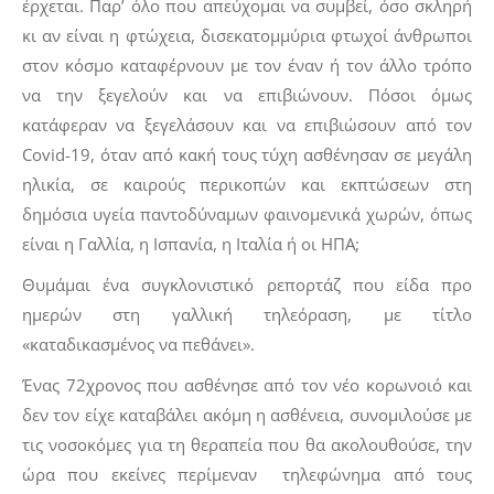
έρχεται. Παρ’ όλο που απεύχομαι να συμβεί, όσο σκληρή
κι αν είναι η φτώχεια, δισεκατομμύρια φτωχοί άνθρωποι
στον κόσμο καταφέρνουν με τον έναν ή τον άλλο τρόπο
να την ξεγελούν και να επιβιώνουν. Πόσοι όμως
κατάφεραν να ξεγελάσουν και να επιβιώσουν από τον
Covid-19, όταν από κακή τους τύχη ασθένησαν σε μεγάλη
ηλικία, σε καιρούς περικοπών και εκπτώσεων στη
δημόσια υγεία παντοδύναμων φαινομενικά χωρών, όπως
είναι η Γαλλία, η Ισπανία, η Ιταλία ή οι ΗΠΑ;
Θυμάμαι ένα συγκλονιστικό ρεπορτάζ που είδα προ
ημερών στη γαλλική τηλεόραση, με τίτλο
«καταδικασμένος να πεθάνει».
Ένας 72χρονος που ασθένησε από τον νέο κορωνοιό και
δεν τον είχε καταβάλει ακόμη η ασθένεια, συνομιλούσε με
τις νοσοκόμες για τη θεραπεία που θα ακολουθούσε, την
ώρα που εκείνες περίμεναν τηλεφώνημα από τους