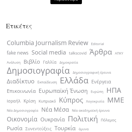
Ετικέτες
Columbia Journalism Review
Editorial
Άρθρα
Social media
fake news
talkscovid
ΑΠΚΥ
Βιβλίο
Γαλλία
Ανάλυση
Δημοκρατία
Δημοσιογραφία
Δημοσιογραφική έρευνα
Ελλάδα
Διαδίκτυο
Ενέργεια
Εκπαίδευση
ΗΠΑ
Ευρωπαϊκή Ένωση
Επικοινωνία
Ευρώπη
ΜΜΕ
Κύπρος
Κρίση
Ισραήλ
Κυπριακό
Λογοκρισία
Νέα Μέσα
Νέα ακαδημαϊκή έρευνα
Νέα Δημοσιογραφία
Πολιτική
Οικονομία
Ουκρανία
Πόλεμος
Τουρκία
Ρωσία
Συνεντεύξεις
άμυνα