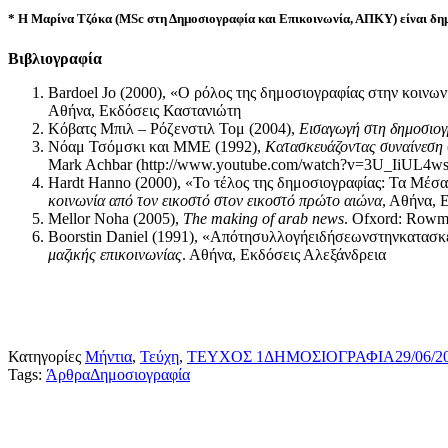
*
Η Μαρίνα Τζόκα (MSc στη Δηµοσιογραφία και Επικοινωνία, ΑΠΚΥ) είναι δηµ
Βιβλιογραφία
Bardoel Jo (2000), «Ο ρόλος της δημοσιογραφίας στην κοινων
Αθήνα, Εκδόσεις Καστανιώτη
Κόβατς Μπιλ – Ρόζενστιλ Τομ (2004),
Εισαγωγή στη δημοσιο
Νόαμ Τσόμσκι και ΜΜΕ (1992),
Κατασκευάζοντας συναίνεση
Mark Achbar (http://www.youtube.com/watch?v=3U_IiUL4ws0
Hardt Hanno (2000), «Το τέλος της δημοσιογραφίας: Τα Μέσ
κοινωνία από τον εικοστό στον εικοστό πρώτο αιώνα
, Αθήνα, 
Mellor Noha (2005),
The making of arab news
. Ofxord: Rowma
Boorstin Daniel (1991), «Απότησυλλογήειδήσεωνστηνκατασκευ
μαζικής επικοινωνίας
. Αθήνα, Εκδόσεις Αλεξάνδρεια
Κατηγορίες
Μήντια
,
Τεύχη
,
ΤΕΥΧΟΣ 1
ΔΗΜΟΣΙΟΓΡΑΦΙΑ
29/06/2
Tags:
Άρθρα
Δημοσιογραφία