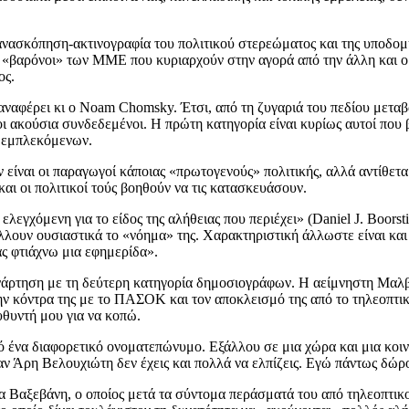
ανασκόπηση-ακτινογραφία του πολιτικού στερεώματος και της υποδομή
ι «βαρόνοι» των ΜΜΕ που κυριαρχούν στην αγορά από την άλλη και ο 
ος.
ναφέρει κι ο Noam Chomsky. Έτσι, από τη ζυγαριά του πεδίου μεταβ
οι ακούσια συνδεδεμένοι. Η πρώτη κατηγορία είναι κυρίως αυτοί που 
η εμπλεκόμενων.
 είναι οι παραγωγοί κάποιας «πρωτογενούς» πολιτικής, αλλά αντίθετ
και οι πολιτικοί τούς βοηθούν να τις κατασκευάσουν.
λεγχόμενη για το είδος της αλήθειας που περιέχει» (Daniel J. Boorst
άλλουν ουσιαστικά το «νόημα» της. Χαρακτηριστική άλλωστε είναι κ
ς φτιάχνω μια εφημερίδα».
νάρτηση με τη δεύτερη κατηγορία δημοσιογράφων. Η αείμνηστη Μαλβί
ην κόντρα της με το ΠΑΣΟΚ και τον αποκλεισμό της από το τηλεοπτι
υθυντή μου για να κοπώ.
πό ένα διαφορετικό ονοματεπώνυμο. Εξάλλου σε μια χώρα και μια κοινω
αν Άρη Βελουχιώτη δεν έχεις και πολλά να ελπίζεις. Εγώ πάντως δώρ
Βαξεβάνη, ο οποίος μετά τα σύντομα περάσματά του από τηλεοπτικού