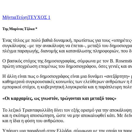
Μήντια
Τεύχη
ΤΕΥΧΟΣ 1
Της Μαρίνας Τζόκα *
Ένας τίτλος με πολύ βαθιά δυναμική, πρωτίστως για τους «υπηρέτες
συγκάλυψης –με την ανακάλυψη να έπεται–, μεταξύ του δημοσιογραφ
πλέγμα παραγωγής, διανομής και κατανάλωσης πληροφοριών, που δι
Ο βασικός στόχος της δημοσιογραφίας, σύμφωνα με τον B. Rosenstiel
πρώτη υποχρέωση επομένως του δημοσιογράφου, όσες γενιές και αν 
Η άλλη είναι πως ο δημοσιογράφος είναι μια δυνάμει «ανεξάρτητη» μ
καθημερινά συγκρουσιακές κοινωνίες των ελεύθερων ανθρώπων η δια
εμπορικοί στόχοι, η κυβερνητική λογοκρισία και η παράπλευρη πολ
«Οι καρχαρίες, ως γνωστόν, τρώγονται και μεταξύ τους»
Το λεξικό Τριανταφυλλίδη δίνει τον εξής ορισμό για την αποκάλυψη
και η σκόπιμη αποσιώπηση, ώστε να μην αποκαλυφθεί κάτι. Με δεδομ
και η ίδια η φύση του ανθρώπου.
Υπάρχει μια παραδοχή στην Ελλάδα, σύμφωνα με την οποία τα παρα