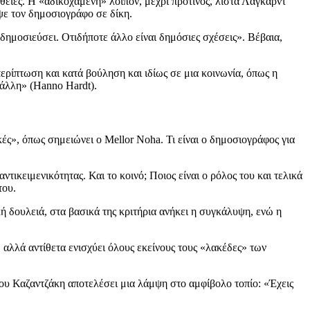
θειες. Η «αδικοχαμένη» λοιπόν, μέχρι πρότινος, λίστα Λαγκάρντ
ψε τον δημοσιογράφο σε δίκη.
δημοσιεύσει. Οτιδήποτε άλλο είναι δημόσιες σχέσεις». Βέβαια,
περίπτωση και κατά βούληση και ιδίως σε μια κοινωνία, όπως η
 άλλη» (Hanno Hardt).
κές», όπως σημειώνει ο Mellor Noha. Τι είναι ο δημοσιογράφος για
ικειμενικότητας. Και το κοινό; Ποιος είναι ο ρόλος του και τελικά
του.
ή δουλειά, στα βασικά της κριτήρια ανήκει η συγκάλυψη, ενώ η
αλλά αντίθετα ενισχύει όλους εκείνους τους «λακέδες» των
ου Καζαντζάκη αποτελέσει μια λάμψη στο αμφίβολο τοπίο: «Έχεις