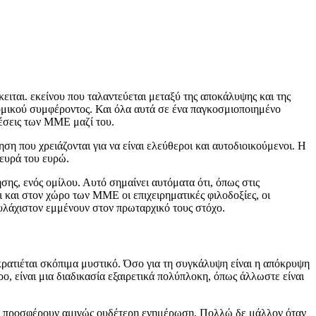
ειται. εκείνου που ταλαντεύεται μεταξύ της αποκάλυψης και της
νομικού συμφέροντος. Και όλα αυτά σε ένα παγκοσμιοποιημένο
χέσεις των ΜΜΕ μαζί του.
ση που χρειάζονται για να είναι ελεύθεροι και αυτοδιοικούμενοι. Η
λευρά του ευρώ.
σης, ενός ομίλου. Αυτό σημαίνει αυτόματα ότι, όπως στις
και στον χώρο των ΜΜΕ οι επιχειρηματικές φιλοδοξίες, οι
υλάχιστον εμμένουν στον πρωταρχικό τους στόχο.
 κρατιέται σκόπιμα μυστικό. Όσο για τη συγκάλυψη είναι η απόκρυψη
ο, είναι μια διαδικασία εξαιρετικά πολύπλοκη, όπως άλλωστε είναι
δεν προσφέρουν αμιγώς ουδέτερη ενημέρωση. Πολλώ δε μάλλον όταν