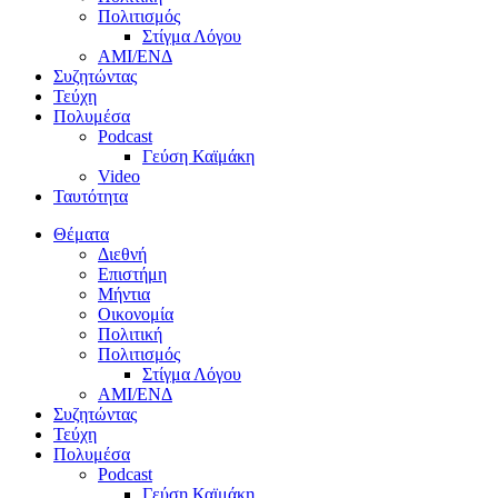
Πολιτισμός
Στίγμα Λόγου
AMI/ΕΝΔ
Συζητώντας
Τεύχη
Πολυμέσα
Podcast
Γεύση Καϊμάκη
Video
Ταυτότητα
Θέματα
Διεθνή
Επιστήμη
Μήντια
Οικονομία
Πολιτική
Πολιτισμός
Στίγμα Λόγου
AMI/ΕΝΔ
Συζητώντας
Τεύχη
Πολυμέσα
Podcast
Γεύση Καϊμάκη