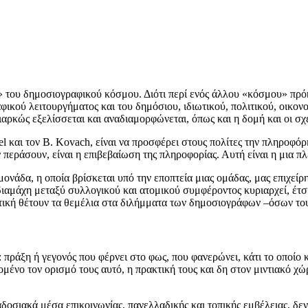
» του δημοσιογραφικού κόσμου. Διότι περί ενός άλλου «κόσμου» πρόκ
ικού λειτουργήματος και του δημόσιου, ιδιωτικού, πολιτικού, οικο
αρκώς εξελίσσεται και αναδιαμορφώνεται, όπως και η δομή και οι σ
 και τον B. Kovach, είναι να προσφέρει στους πολίτες την πληροφόρη
περάσουν, είναι η επιβεβαίωση της πληροφορίας. Αυτή είναι η μια π
ονάδα, η οποία βρίσκεται υπό την εποπτεία μιας ομάδας, μας επιχείρη
μάχη μεταξύ συλλογικού και ατομικού συμφέροντος κυριαρχεί, έτσι 
ιτική θέτουν τα θεμέλια στα διλήμματα των δημοσιογράφων –όσων το
: πράξη ή γεγονός που φέρνει στο φως, που φανερώνει, κάτι το οποίο
ένο τον ορισμό τους αυτό, η πρακτική τους και δη στον μιντιακό χώρ
δοσιακά μέσα επικοινωνίας, πανελλαδικής και τοπικής εμβέλειας, 