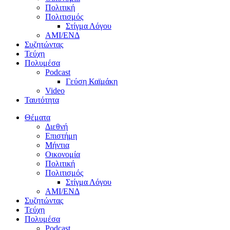
Πολιτική
Πολιτισμός
Στίγμα Λόγου
AMI/ΕΝΔ
Συζητώντας
Τεύχη
Πολυμέσα
Podcast
Γεύση Καϊμάκη
Video
Ταυτότητα
Θέματα
Διεθνή
Επιστήμη
Μήντια
Οικονομία
Πολιτική
Πολιτισμός
Στίγμα Λόγου
AMI/ΕΝΔ
Συζητώντας
Τεύχη
Πολυμέσα
Podcast