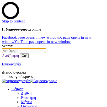
Skip to content
Η
δημοσιογραφία
online
Facebook page opens in new window
X page opens in new
window
YouTube page opens in new window
Search:
Αναζήτηση
Επικοινωνία
Δημοσιογραφία
| dimosiografia.press
Θέματα
Διεθνή
Επιστήμη
Μήντια
Οικονομία