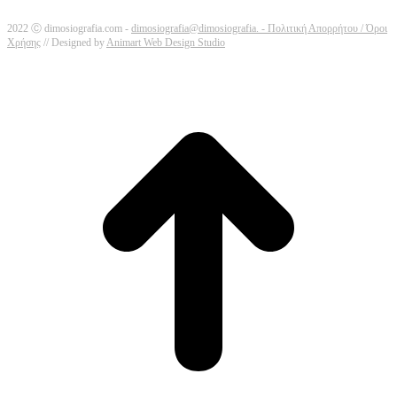
2022 Ⓒ dimosiografia.com -
dimosiografia@dimosiografia. -
Πολιτική Απορρήτου / Όροι
Χρήσης
// Designed by
Animart Web Design Studio