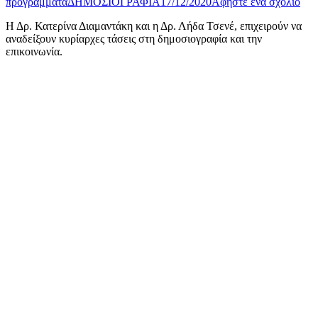
προγράμματα
ΔΗΜΟΣΙΟΓΡΑΦΙΑ
17/12/2020
Αφήστε ένα σχόλιο
Η Δρ. Κατερίνα Διαμαντάκη και η Δρ. Λήδα Τσενέ, επιχειρούν να
αναδείξουν κυρίαρχες τάσεις στη δημοσιογραφία και την
επικοινωνία.