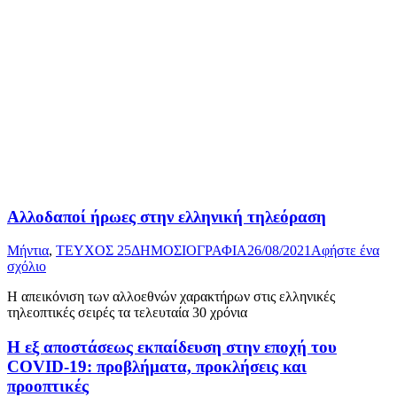
Αλλοδαποί ήρωες στην ελληνική τηλεόραση
Μήντια
,
ΤΕΥΧΟΣ 25
ΔΗΜΟΣΙΟΓΡΑΦΙΑ
26/08/2021
Αφήστε ένα
σχόλιο
Η απεικόνιση των αλλοεθνών χαρακτήρων στις ελληνικές
τηλεοπτικές σειρές τα τελευταία 30 χρόνια
Η εξ αποστάσεως εκπαίδευση στην εποχή του
COVID-19: προβλήματα, προκλήσεις και
προοπτικές