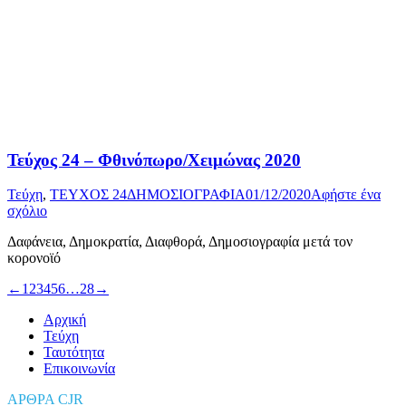
Τεύχος 24 – Φθινόπωρο/Χειμώνας 2020
Τεύχη
,
ΤΕΥΧΟΣ 24
ΔΗΜΟΣΙΟΓΡΑΦΙΑ
01/12/2020
Αφήστε ένα
σχόλιο
Δαφάνεια, Δημοκρατία, Διαφθορά, Δημοσιογραφία μετά τον
κορονοϊό
←
1
2
3
4
5
6
…
28
→
Αρχική
Τεύχη
Ταυτότητα
Επικοινωνία
ΑΡΘΡΑ CJR