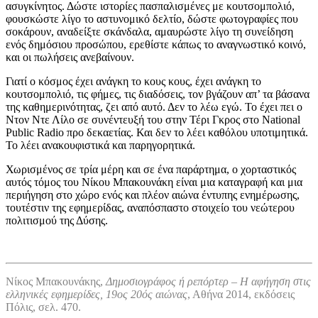
ασυγκίνητος. Δώστε ιστορίες πασπαλισμένες με κουτσομπολιό,
φουσκώστε λίγο το αστυνομικό δελτίο, δώστε φωτογραφίες που
σοκάρουν, αναδείξτε σκάνδαλα, αμαυρώστε λίγο τη συνείδηση
ενός δημόσιου προσώπου, ερεθίστε κάπως το αναγνωστικό κοινό,
και οι πωλήσεις ανεβαίνουν.
Γιατί ο κόσμος έχει ανάγκη το κους κους, έχει ανάγκη το
κουτσομπολιό, τις φήμες, τις διαδόσεις, τον βγάζουν απ’ τα βάσανα
της καθημερινότητας, ζει από αυτό. Δεν το λέω εγώ. Το έχει πει ο
Ντον Ντε Λίλο σε συνέντευξή του στην Τέρι Γκρος στο National
Public Radio προ δεκαετίας. Και δεν το λέει καθόλου υποτιμητικά.
Το λέει ανακουφιστικά και παρηγορητικά.
Χωρισμένος σε τρία μέρη και σε ένα παράρτημα, ο χορταστικός
αυτός τόμος του Νίκου Μπακουνάκη είναι μια καταγραφή και μια
περιήγηση στο χώρο ενός και πλέον αιώνα έντυπης ενημέρωσης,
τουτέστιν της εφημερίδας, αναπόσπαστο στοιχείο του νεώτερου
πολιτισμού της Δύσης.
Νίκος Μπακουνάκης,
Δημοσιογράφος ή ρεπόρτερ – Η αφήγηση στις
ελληνικές εφημερίδες, 19ος 20ός αιώνας
, Αθήνα 2014, εκδόσεις
Πόλις, σελ. 470.