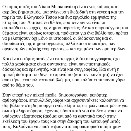
Ο τόμος αυτός του Νίκου Μπακουνάκη είναι ένας καίριος και
ακριβής βηματισμός, μια ανίχνευση διεξοδική στη γένεση και την
πορεία του Ελληνικού Τύπου και ένα εργαλείο ερμηνείας της
ιστορίας του. Διατυπώνει θέσεις που τείνουν να είναι οι
αυταπόδεικτες αρχές της δημοσιογραφίας. Αν και η προσέγγιση του
θέματος είναι κυρίως ιστορική, πρόκειται για ένα βιβλίο που πρέπει
να μελετήσουν όχι μόνο οι ιστορικοί, οι διδάσκοντες και οι
σπουδαστές της δημοσιογραφίας, αλλά και οι ιδιοκτήτες των
οργανισμών μαζικής ενημέρωσης – και όχι μόνο των εφημερίδων.
Και είναι ο τόμος αυτός ένα επίτευγμα, διότι ο συγγραφέας έχει
πολλά χαρίσματα: είναι συντάκτης, είναι πανεπιστημιακός
δάσκαλος και ερευνητής, και είναι και συγγραφέας. Και αυτή η
τριπλή ιδιότητα του δίνει το προνόμιο (και την ικανότητα) να έχει
αποκτήσει ένα πολυεστιακό βλέμμα, που καλύπτει τα πάντα γύρω
από το θέμα του.
Στην εποχή των mixed media, δημοσιογράφοι, ρεπόρτερ,
αρθρογράφοι, επιφυλλιδογράφοι και αρχισυντάκτες καλούνται να
συμβάλουν στη δημιουργία ενός κλίματος υψηλών απαιτήσεων για
σωστή πληροφόρηση, έχοντας πάντα κατά νου ότι δεν πρέπει να
υπάρχουν εξαρτήσεις (ακόμα και από τα αφεντικά τους) στην
εκτέλεση του έργου τους και στην άσκηση του λειτουργήματός
τους. Καλούνται να επιστρέψουν στο «προπατορικό αμάρτημα»