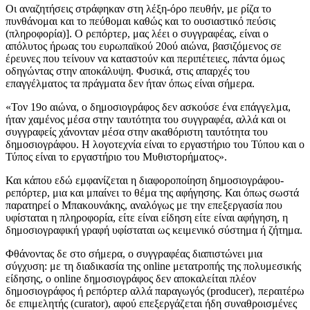
Οι αναζητήσεις στράφηκαν στη λέξη-όρο πευθήν, με ρίζα το
πυνθάνομαι και το πεύθομαι καθώς και το ουσιαστικό πεύσις
(πληροφορία)]. Ο ρεπόρτερ, μας λέει ο συγγραφέας, είναι ο
απόλυτος ήρωας του ευρωπαϊκού 20ού αιώνα, βασιζόμενος σε
έρευνες που τείνουν να καταστούν και περιπέτειες, πάντα όμως
οδηγώντας στην αποκάλυψη. Φυσικά, στις απαρχές του
επαγγέλματος τα πράγματα δεν ήταν όπως είναι σήμερα.
«Τον 19ο αιώνα, ο δημοσιογράφος δεν ασκούσε ένα επάγγελμα,
ήταν χαμένος μέσα στην ταυτότητα του συγγραφέα, αλλά και οι
συγγραφείς χάνονταν μέσα στην ακαθόριστη ταυτότητα του
δημοσιογράφου. Η λογοτεχνία είναι το εργαστήριο του Τύπου και ο
Τύπος είναι το εργαστήριο του Μυθιστορήματος».
Και κάπου εδώ εμφανίζεται η διαφοροποίηση δημοσιογράφου-
ρεπόρτερ, μια και μπαίνει το θέμα της αφήγησης. Και όπως σωστά
παρατηρεί ο Μπακουνάκης, αναλόγως με την επεξεργασία που
υφίσταται η πληροφορία, είτε είναι είδηση είτε είναι αφήγηση, η
δημοσιογραφική γραφή υφίσταται ως κειμενικό σύστημα ή ζήτημα.
Φθάνοντας δε στο σήμερα, ο συγγραφέας διαπιστώνει μια
σύγχυση: με τη διαδικασία της online μετατροπής της πολυμεσικής
είδησης, ο online δημοσιογράφος δεν αποκαλείται πλέον
δημοσιογράφος ή ρεπόρτερ αλλά παραγωγός (producer), περαιτέρω
δε επιμελητής (curator), αφού επεξεργάζεται ήδη συναθροισμένες