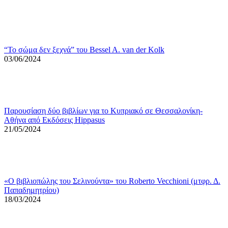
“Το σώμα δεν ξεχνά” του Bessel A. van der Kolk
03/06/2024
Παρουσίαση δύο βιβλίων για το Κυπριακό σε Θεσσαλονίκη-
Αθήνα από Εκδόσεις Hippasus
21/05/2024
«Ο βιβλιoπώλης του Σελινούντα» του Roberto Vecchioni (μτφρ. Δ.
Παπαδημητρίου)
18/03/2024