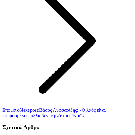
Επόμενο
Next post:
Βάσος Λυσσαρίδης: «Ο λαός είναι
κουρασμένος, αλλά δεν περνάει το “Ναι”»
Σχετικά Άρθρα