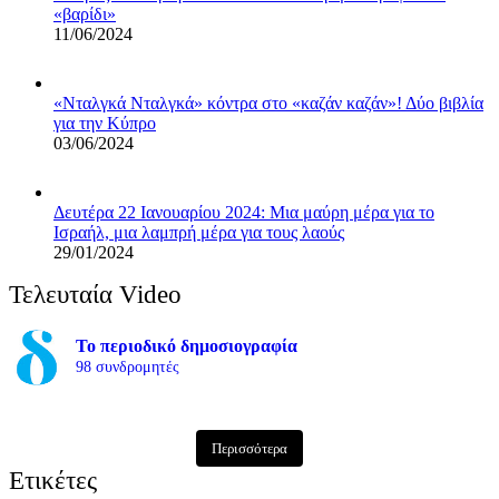
«βαρίδι»
11/06/2024
«Νταλγκά Νταλγκά» κόντρα στο «καζάν καζάν»! Δύο βιβλία
για την Κύπρο
03/06/2024
Δευτέρα 22 Ιανουαρίου 2024: Μια μαύρη μέρα για το
Ισραήλ, μια λαμπρή μέρα για τους λαούς
29/01/2024
Τελευταία Video
Το περιοδικό δημοσιογραφία
98 συνδρομητές
Περισσότερα
Ετικέτες
AMI Retreat 2023 - Dr
0
0
Lefteris Kretsos