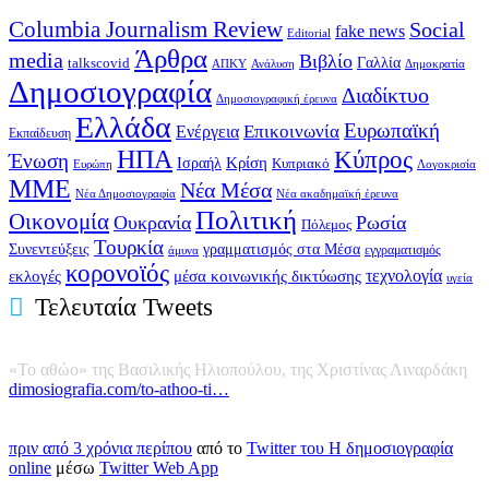
Columbia Journalism Review
97 Προβολές
26/10/23
Social
fake news
Editorial
Άρθρα
media
Βιβλίο
Γαλλία
talkscovid
Ανάλυση
ΑΠΚΥ
Δημοκρατία
Δημοσιογραφία
Διαδίκτυο
Δημοσιογραφική έρευνα
Ελλάδα
Ευρωπαϊκή
Επικοινωνία
Ενέργεια
Εκπαίδευση
ΗΠΑ
Κύπρος
Ένωση
Κρίση
Ισραήλ
Κυπριακό
Ευρώπη
Λογοκρισία
ΜΜΕ
Νέα Μέσα
Νέα ακαδημαϊκή έρευνα
Νέα Δημοσιογραφία
Πολιτική
Οικονομία
Ουκρανία
Ρωσία
Πόλεμος
Τουρκία
Συνεντεύξεις
γραμματισμός στα Μέσα
άμυνα
εγγραματισμός
κορονοϊός
εκλογές
τεχνολογία
μέσα κοινωνικής δικτύωσης
υγεία
Τελευταία Tweets
«Το αθώο» της Βασιλικής Ηλιοπούλου, της Χριστίνας Λιναρδάκη
dimosiografia.com/to-athoo-ti…
πριν από 3 χρόνια περίπου
από το
Twitter του Η δημοσιογραφία
online
μέσω
Twitter Web App