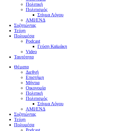
Πολιτική
Πολιτισμός
Στίγμα Λόγου
AMI/ΕΝΔ
Συζητώντας
Τεύχη
Πολυμέσα
Podcast
Γεύση Καϊμάκη
Video
Ταυτότητα
Θέματα
Διεθνή
Επιστήμη
Μήντια
Οικονομία
Πολιτική
Πολιτισμός
Στίγμα Λόγου
AMI/ΕΝΔ
Συζητώντας
Τεύχη
Πολυμέσα
Podcast