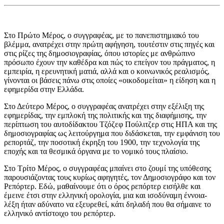
Στο Πρώτο Μέρος, ο συγγραφέας, με το πανεπιστημιακό του
βλέμμα, ανατρέχει στην πρώτη αφήγηση, τουτέστιν στις πηγές και
στις ρίζες της δημοσιογραφίας, όπου ιστορίες με ανθρώπινο
πρόσωπο έχουν την καθέδρα και πώς το επείγον του πράγματος, η
εμπειρία, η ερευνητική ματιά, αλλά και ο κοινωνικός ρεαλισμός,
γίνονται οι βάσεις πάνω στις οποίες «οικοδομείται» η είδηση και η
εφημερίδα στην Ελλάδα.
Στο Δεύτερο Μέρος, ο συγγραφέας ανατρέχει στην εξέλιξη της
εφημερίδας, την εμπλοκή της πολιτικής και της διαφήμισης, την
περίπτωση του αυτοδίδακτου Τζόζεφ Πούλιτζερ στις ΗΠΑ και της
δημοσιογραφίας ως λειτούργημα που διδάσκεται, την εμφάνιση του
ρεπορτάζ, την ποσοτική έκρηξη του 1900, την τεχνολογία της
εποχής και τα θεσμικά όργανα με το νομικό τους πλαίσιο.
Στο Τρίτο Μέρος, ο συγγραφέας μπαίνει στο ζουμί της υπόθεσης
παρουσιάζοντας τους κυρίως αφηγητές, τον Δημοσιογράφο και τον
Ρεπόρτερ. Εδώ, μαθαίνουμε ότι ο όρος ρεπόρτερ εισήλθε και
έμεινε έτσι στην ελληνική ορολογία, μια και ισοδύναμη έννοια-
λέξη ήταν αδύνατο να εξευρεθεί, κάτι δηλαδή που θα σήμαινε το
ελληνικό αντίστοιχο του ρεπόρτερ.