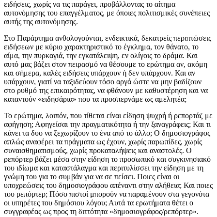
ειδήσεις, χωρίς να τις παράγει, προβάλλοντας το αίτημα
αυτονόμησης του επαγγέλματος, με όποιες πολιτισμικές συνέπειες
αυτής της αυτονόμησης.
Στο Παράρτημα ανθολογούνται, ενδεικτικά, δεκατρείς περιπτώσεις
ειδήσεων με κύριο χαρακτηριστικό το έγκλημα, τον θάνατο, το
αίμα, την πυρκαγιά, την εγκατάλειψη, εν ολίγοις το δράμα. Και
αυτό μας βάζει στον πειρασμό να θέσουμε το ερώτημα αν, ακόμη
και σήμερα, καλές ειδήσεις υπάρχουν ή δεν υπάρχουν. Και αν
υπάρχουν, γιατί να ταξιδεύουν τόσο αργά ώστε να μην βαδίζουν
στο ρυθμό της επικαιρότητας, να φθάνουν με καθυστέρηση και να
καταντούν «ειδησάρια» που τα προσπερνάμε ως αμελητέα;
Το ερώτημα, λοιπόν, που τίθεται είναι είδηση ψυχρή ή ρεπορτάζ με
αφήγηση; Αφηγείσαι την πραγματικότητα ή την ξαναγράφεις; Και τι
κάνει τα δυο να ξεχωρίζουν το ένα από το άλλο; Ο δημοσιογράφος
απλώς αναφέρει τα πράγματα ως έχουν, χωρίς παρωπίδες, χωρίς
συναισθηματισμούς, χωρίς προκαταλήψεις και αναστολές. Ο
ρεπόρτερ βάζει μέσα στην είδηση το προσωπικό και συγκινησιακό
του ιδίωμα και καταστάλαγμα και περιτυλίσσει την είδηση με τη
γνώμη του για το συμβάν για να σε πείσει. Ποιες είναι οι
υποχρεώσεις του δημοσιογράφου απέναντι στην αλήθεια; Και ποιες
του ρεπόρτερ; Πόσο πιστοί μπορούν να παραμένουν στα γεγονότα
οι υπηρέτες του δημόσιου λόγου; Αυτά τα ερωτήματα θέτει ο
συγγραφέας ως προς τη διττότητα «δημοσιογράφος/ρεπόρτερ».