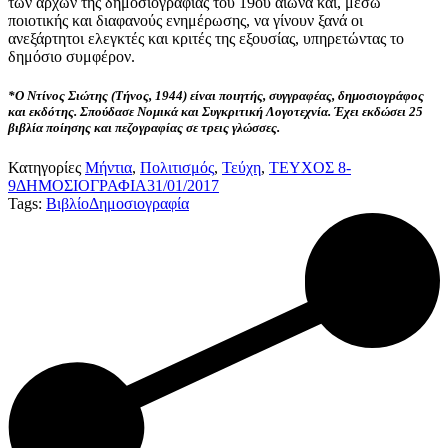
των αρχών της δημοσιογραφίας του 19ου αιώνα και, μέσω
ποιοτικής και διαφανούς ενημέρωσης, να γίνουν ξανά οι
ανεξάρτητοι ελεγκτές και κριτές της εξουσίας, υπηρετώντας το
δημόσιο συμφέρον.
*Ο Ντίνος Σιώτης (Τήνος, 1944) είναι ποιητής, συγγραφέας, δημοσιογράφος
και εκδότης. Σπούδασε Νομικά και Συγκριτική Λογοτεχνία. Έχει εκδώσει 25
βιβλία ποίησης και πεζογραφίας σε τρεις γλώσσες.
Κατηγορίες
Μήντια
,
Πολιτισμός
,
Τεύχη
,
ΤΕΥΧΟΣ 8-
9
ΔΗΜΟΣΙΟΓΡΑΦΙΑ
31/01/2017
Tags:
Βιβλίο
Δημοσιογραφία