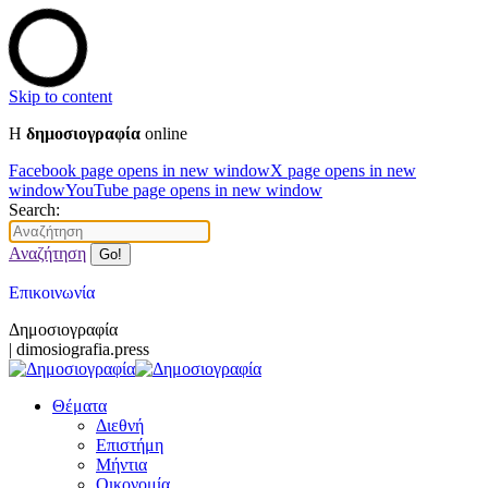
Skip to content
Η
δημοσιογραφία
online
Facebook page opens in new window
X page opens in new
window
YouTube page opens in new window
Search:
Αναζήτηση
Επικοινωνία
Δημοσιογραφία
| dimosiografia.press
Θέματα
Διεθνή
Επιστήμη
Μήντια
Οικονομία