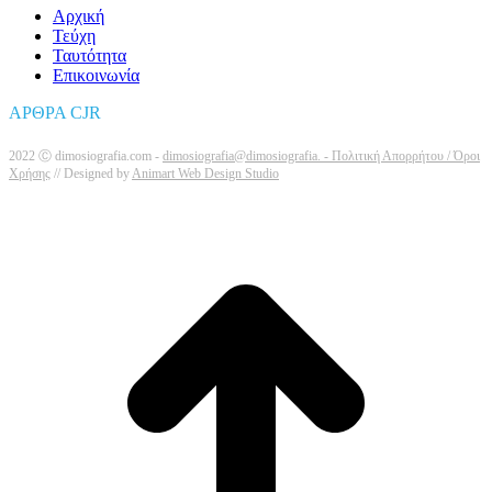
Αρχική
Τεύχη
Ταυτότητα
Επικοινωνία
ΑΡΘΡΑ CJR
2022 Ⓒ dimosiografia.com -
dimosiografia@dimosiografia. -
Πολιτική Απορρήτου / Όροι
Χρήσης
// Designed by
Animart Web Design Studio