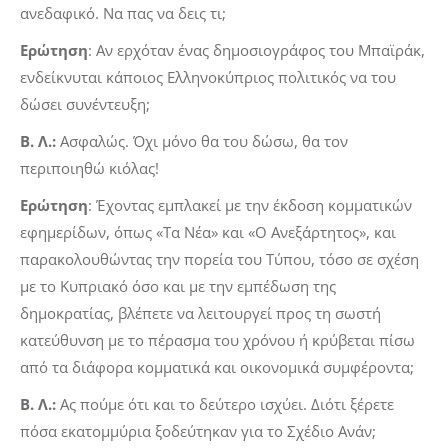
ανεδαφικό. Να πας να δεις τι;
Ερώτηση
: Αν ερχόταν ένας δημοσιογράφος του Μπαϊράκ,
ενδείκνυται κάποιος Ελληνοκύπριος πολιτικός να του
δώσει συνέντευξη;
Β. Λ.:
Ασφαλώς. Όχι μόνο θα του δώσω, θα τον
περιποιηθώ κιόλας!
Ερώτηση
: Έχοντας εμπλακεί με την έκδοση κομματικών
εφημερίδων, όπως «Τα Νέα» και «Ο Ανεξάρτητος», και
παρακολουθώντας την πορεία του Τύπου, τόσο σε σχέση
με το Κυπριακό όσο και με την εμπέδωση της
δημοκρατίας, βλέπετε να λειτουργεί προς τη σωστή
κατεύθυνση με το πέρασμα του χρόνου ή κρύβεται πίσω
από τα διάφορα κομματικά και οικονομικά συμφέροντα;
Β. Λ.:
Ας πούμε ότι και το δεύτερο ισχύει. Διότι ξέρετε
πόσα εκατομμύρια ξοδεύτηκαν για το Σχέδιο Ανάν;