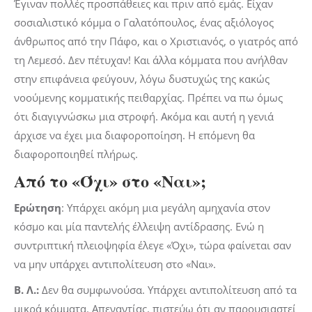
Έγιναν πολλές προσπάθειες και πριν από εμάς. Είχαν
σοσιαλιστικό κόμμα ο Γαλατόπουλος, ένας αξιόλογος
άνθρωπος από την Πάφο, και ο Χριστιανός, ο γιατρός από
τη Λεμεσό. Δεν πέτυχαν! Και άλλα κόμματα που ανήλθαν
στην επιφάνεια φεύγουν, λόγω δυστυχώς της κακώς
νοούμενης κομματικής πειθαρχίας. Πρέπει να πω όμως
ότι διαγιγνώσκω μια στροφή. Ακόμα και αυτή η γενιά
άρχισε να έχει μια διαφοροποίηση. Η επόμενη θα
διαφοροποιηθεί πλήρως.
Από το «Όχι» στο «Ναι»;
Ερώτηση
: Υπάρχει ακόμη μια μεγάλη αμηχανία στον
κόσμο και μία παντελής έλλειψη αντίδρασης. Ενώ η
συντριπτική πλειοψηφία έλεγε «Όχι», τώρα φαίνεται σαν
να μην υπάρχει αντιπολίτευση στο «Ναι».
Β. Λ.:
Δεν θα συμφωνούσα. Υπάρχει αντιπολίτευση από τα
μικρά κόμματα. Απεναντίας, πιστεύω ότι αν παρουσιαστεί