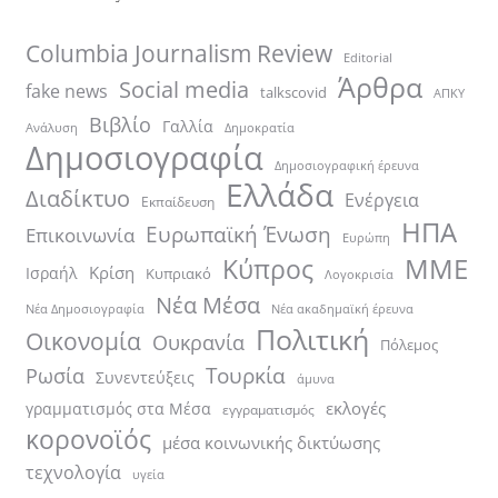
Columbia Journalism Review
Editorial
Άρθρα
Social media
fake news
talkscovid
ΑΠΚΥ
Βιβλίο
Γαλλία
Ανάλυση
Δημοκρατία
Δημοσιογραφία
Δημοσιογραφική έρευνα
Ελλάδα
Διαδίκτυο
Ενέργεια
Εκπαίδευση
ΗΠΑ
Ευρωπαϊκή Ένωση
Επικοινωνία
Ευρώπη
ΜΜΕ
Κύπρος
Κρίση
Ισραήλ
Κυπριακό
Λογοκρισία
Νέα Μέσα
Νέα ακαδημαϊκή έρευνα
Νέα Δημοσιογραφία
Πολιτική
Οικονομία
Ουκρανία
Πόλεμος
Τουρκία
Ρωσία
Συνεντεύξεις
άμυνα
εκλογές
γραμματισμός στα Μέσα
εγγραματισμός
κορονοϊός
μέσα κοινωνικής δικτύωσης
τεχνολογία
υγεία