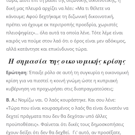
τώρα; Διότι επί τη βάσει της διζωνικής δικοινοτικής, η
δική μας πλευρά αρχίζει να λέει: «Μα τι θέλετε να
κάνουμε; Αφού δεχτήκαμε τη διζωνική δικοινοτική,
πρέπει να έχουμε εκ περιτροπής προεδρία, χωριστές
πλειοψηφίες»… όλα αυτά τα οποία λένε. Τότε λέμε είναι
καιρός να πούμε στον λαό ότι ο όρος είναι μεν αδόκιμος,
αλλά κατάντησε και επικίνδυνος τώρα.
Η σημασία της οικονομικής κρίσης
Ερώτηση
: Έπαιξε ρόλο σε αυτή τη συγκυρία η οικονομική
κρίση για να πιεστεί η κοινή γνώμη ώστε η κυπριακή
κυβέρνηση να προχωρήσει στις διαπραγματεύσεις;
Β. Λ.:
Νομίζω ναι. Ο λαός κουράστηκε. Και σου λένε:
«Τώρα που είναι κουρασμένος ο λαός θα είναι δυνατόν να
δεχτεί πράγματα που δεν θα δεχόταν υπό άλλες
προϋποθέσεις». Φαίνεται ότι δικές τους δημοσκοπήσεις
έχουν δείξει ότι δεν θα δεχθεί. Γι’ αυτό, αν προσέξατε,