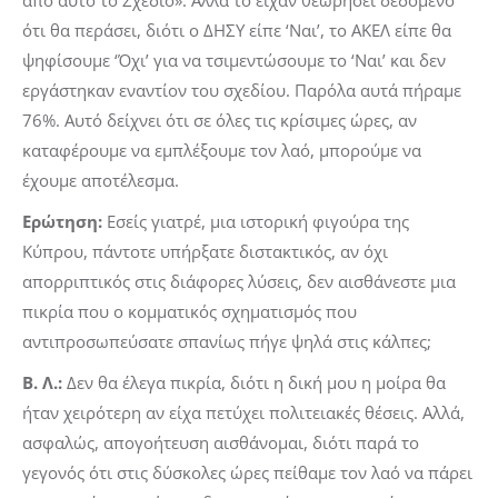
από αυτό το Σχέδιο». Αλλά το είχαν θεωρήσει δεδομένο
ότι θα περάσει, διότι ο ΔΗΣΥ είπε ‘Ναι’, το ΑΚΕΛ είπε θα
ψηφίσουμε ‘Όχι’ για να τσιμεντώσουμε το ‘Ναι’ και δεν
εργάστηκαν εναντίον του σχεδίου. Παρόλα αυτά πήραμε
76%. Αυτό δείχνει ότι σε όλες τις κρίσιμες ώρες, αν
καταφέρουμε να εμπλέξουμε τον λαό, μπορούμε να
έχουμε αποτέλεσμα.
Ερώτηση:
Εσείς γιατρέ, μια ιστορική φιγούρα της
Κύπρου, πάντοτε υπήρξατε διστακτικός, αν όχι
απορριπτικός στις διάφορες λύσεις, δεν αισθάνεστε μια
πικρία που ο κομματικός σχηματισμός που
αντιπροσωπεύσατε σπανίως πήγε ψηλά στις κάλπες;
Β. Λ.:
Δεν θα έλεγα πικρία, διότι η δική μου η μοίρα θα
ήταν χειρότερη αν είχα πετύχει πολιτειακές θέσεις. Αλλά,
ασφαλώς, απογοήτευση αισθάνομαι, διότι παρά το
γεγονός ότι στις δύσκολες ώρες πείθαμε τον λαό να πάρει