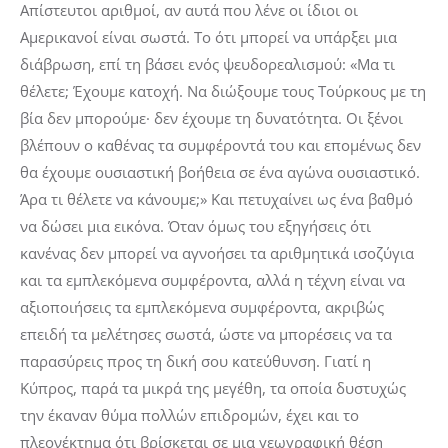
Απίστευτοι αριθμοί, αν αυτά που λένε οι ίδιοι οι
Αμερικανοί είναι σωστά. Το ότι μπορεί να υπάρξει μια
διάβρωση, επί τη βάσει ενός ψευδορεαλισμού: «Μα τι
θέλετε; Έχουμε κατοχή. Να διώξουμε τους Τούρκους με τη
βία δεν μπορούμε· δεν έχουμε τη δυνατότητα. Οι ξένοι
βλέπουν ο καθένας τα συμφέροντά του και επομένως δεν
θα έχουμε ουσιαστική βοήθεια σε ένα αγώνα ουσιαστικό.
Άρα τι θέλετε να κάνουμε;» Και πετυχαίνει ως ένα βαθμό
να δώσει μια εικόνα. Όταν όμως του εξηγήσεις ότι
κανένας δεν μπορεί να αγνοήσει τα αριθμητικά ισοζύγια
και τα εμπλεκόμενα συμφέροντα, αλλά η τέχνη είναι να
αξιοποιήσεις τα εμπλεκόμενα συμφέροντα, ακριβώς
επειδή τα μελέτησες σωστά, ώστε να μπορέσεις να τα
παρασύρεις προς τη δική σου κατεύθυνση. Γιατί η
Κύπρος, παρά τα μικρά της μεγέθη, τα οποία δυστυχώς
την έκαναν θύμα πολλών επιδρομών, έχει και το
πλεονέκτημα ότι βρίσκεται σε μια γεωγραφική θέση