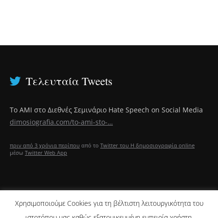
Τελευταία Tweets
Το ΑΜΙ στο Διεθνές Σεμινάριο Hate Speech on Social Media
dimosiografia.com/to-ami-sto-…
πριν από 3 χρόνια περίπου
από το
Twitter του Η δημοσιογραφία online
μέσω
Twitter Web App
Χρησιμοποιούμε Cookies για τη βέλτιστη λειτουργικότητα του
ΑΡΘΡΑ CJR
ιστοτόπου μας καθώς εξατομικευμένη εμπειρία χρήστη.