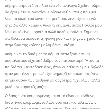
σήμερα μπροστά στο λαό ένα νέο ανάλογο Σχέδιο, τώρα
θα έχουμε 80% εναντίον. Βρίσκω ανθρώπους που μου
λένε τα καλύτερα λόγια και μετά μου λένε «ξέρεις εγώ
ψηφίζω άλλο κόμμα». Αλλά τι σημαίνει αυτό; Πολλοί μου
λένε αυτό είναι κοροϊδία αλλά καλή κοροϊδία. Σημαίνει
ότι θέλει να ακούσει τη φωνή μου και την γνώμη μου και
στην ώρα της κρίσης με λαμβάνει υπόψη.
Ακόμα και το δικό μας το κόμμα, όταν ξεκίνησε ως
σοσιαλιστικό είχε υπόβαθρο τον πατριωτισμό. Ήταν τα
παιδιά του Πενταδακτύλου, ήταν οι ασθενείς μου, δηλαδή
ήταν μιας άλλης μορφής ξεκίνημα. Ο σοσιαλισμός έγινε
κτήμα αυτών των ανθρώπων αργότερα. Όχι όλων, αλλά
μιλάω για αρκετές μάζες.
Ο λαός είναι κουρασμένος και αυτό είναι επικίνδυνο,
διότι ένας κουρασμένος λαός σου λέει «να τελειώνω»,
αλλά έχω την εντύπωση ότι και οι ίδιοι του «Ναι» έχουν