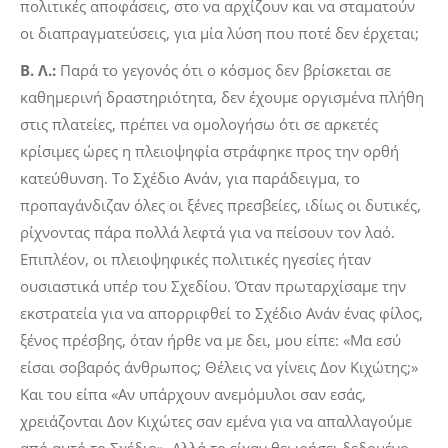
πολιτικές αποφάσεις, στο να αρχίζουν και να σταματούν
οι διαπραγματεύσεις, για μία λύση που ποτέ δεν έρχεται;
Β. Λ.:
Παρά το γεγονός ότι ο κόσμος δεν βρίσκεται σε
καθημερινή δραστηριότητα, δεν έχουμε οργισμένα πλήθη
στις πλατείες, πρέπει να ομολογήσω ότι σε αρκετές
κρίσιμες ώρες η πλειοψηφία στράφηκε προς την ορθή
κατεύθυνση. Το Σχέδιο Ανάν, για παράδειγμα, το
προπαγάνδιζαν όλες οι ξένες πρεσβείες, ιδίως οι δυτικές,
ρίχνοντας πάρα πολλά λεφτά για να πείσουν τον λαό.
Επιπλέον, οι πλειοψηφικές πολιτικές ηγεσίες ήταν
ουσιαστικά υπέρ του Σχεδίου. Όταν πρωταρχίσαμε την
εκστρατεία για να απορριφθεί το Σχέδιο Ανάν ένας φίλος,
ξένος πρέσβης, όταν ήρθε να με δει, μου είπε: «Mα εσύ
είσαι σοβαρός άνθρωπος; Θέλεις να γίνεις Δον Κιχώτης;»
Και του είπα «Αν υπάρχουν ανεμόμυλοι σαν εσάς,
χρειάζονται Δον Κιχώτες σαν εμένα για να απαλλαγούμε