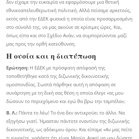
δεν είχαμε την ευκαιρία να εφαρμόσουμε μια θετική
εθνικοαπελευθερωτική πολιτική. Αλλά πείσαμε αρκετούς,
εκτός από την ΕΔΕΚ φυσικά η οποία είναι προσαρμοσμένη
στο σύνολό της, να μας ακούνε σε κρίσιμες ώρες. Και,
όπως είπα και στο Σχέδιο Ανάν, να συμπορεύονται μαζί
μας προς την ορθή κατεύθυνση.
Η ουσία και η διατύπωση
Ερώτηση:
Η ΕΔΕΚ με πρόσφατη απόφασή της
τοποθετήθηκε κατά της διζωνικής δικοινοτικής
ομοσπονδίας. Σωστά πάρθηκε αυτή η απόφαση σε
συνάρτηση με τη δική σας θέση η οποία έλεγε «ας μου
δώσουν το περιεχόμενο και εγώ θα βρω την ταμπέλα»;
Β. Λ.:
Πάντα το λέω! Το ένα δεν αντικρούει το άλλο. Να
εξηγήσω γιατί. Ήμασταν πάντοτε εναντίον της διζωνικής
δικοινοτικής, ως αδόκιμου όρου. Και είπαμε «Αν μας πείτε
τι εννοείτε, γράψετε ότι είμαι Μαρία. Αρκεί να μου δώσετε