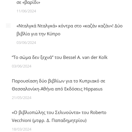
σε «βαρίδι»
11/06/2024
«Νταλγκά Νταλγκά» κόντρα στο «καζάν καζάν»! Δύο
βιβλία για την Κύπρο
03/06/2024
“Το σώμα δεν ξεχνά” του Bessel A. van der Kolk
03/06/2024
Παρουσίαση δύο βιβλίων για το Κυπριακό σε
Θεσσαλονίκη-Αθήνα από Εκδόσεις Hippasus
21/05/2024
«Ο βιβλιoπώλης του Σελινούντα» του Roberto
Vecchioni (μτφρ. Δ. Παπαδημητρίου)
18/03/2024