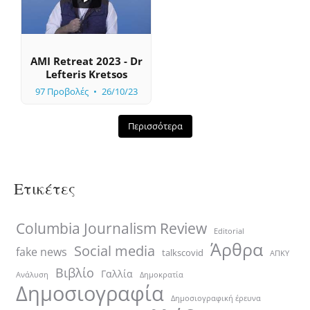
0
0
AMI Retreat 2023 - Dr
Lefteris Kretsos
97 Προβολές
26/10/23
Περισσότερα
Ετικέτες
Columbia Journalism Review
Editorial
Άρθρα
Social media
fake news
talkscovid
ΑΠΚΥ
Βιβλίο
Γαλλία
Ανάλυση
Δημοκρατία
Δημοσιογραφία
Δημοσιογραφική έρευνα