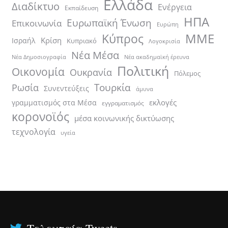
Ελλάδα
Διαδίκτυο
Ενέργεια
Εκπαίδευση
ΗΠΑ
Ευρωπαϊκή Ένωση
Επικοινωνία
Ευρώπη
ΜΜΕ
Κύπρος
Κρίση
Ισραήλ
Κυπριακό
Λογοκρισία
Νέα Μέσα
Νέα ακαδημαϊκή έρευνα
Νέα Δημοσιογραφία
Πολιτική
Οικονομία
Ουκρανία
Πόλεμος
Τουρκία
Ρωσία
Συνεντεύξεις
άμυνα
εκλογές
γραμματισμός στα Μέσα
εγγραματισμός
κορονοϊός
μέσα κοινωνικής δικτύωσης
τεχνολογία
υγεία