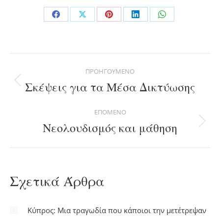
Share
Share
Share
Share
Share
on
on
on
on
on
Facebook
X
Pinterest
LinkedIn
WhatsApp
Post
ΠΡΟΗΓΟΎΜΕΝΟ
navigation
Σκέψεις για τα Μέσα Δικτύωσης
Previous
post:
ΕΠΌΜΕΝΟ
Νεολουδισμός και μάθηση
Next
post:
Σχετικά Άρθρα
Κύπρος: Μια τραγωδία που κάποιοι την μετέτρεψαν