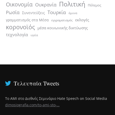
Πολιτική
Οικονομία
Ουκρανία
Πόλεμος
Τουρκία
Ρωσία
Συνεντεύξεις
άμυνα
εκλογές
γραμματισμός στα Μέσα
εγγραματισμός
κορονοϊός
μέσα κοινωνικής δικτύωσης
τεχνολογία
υγεία
Τελευταία Tweets
Το ΑΜΙ στο Διεθνές Σεμινάριο Hate Speech on Social Media
dimosiografia.com/to-ami-sto-…