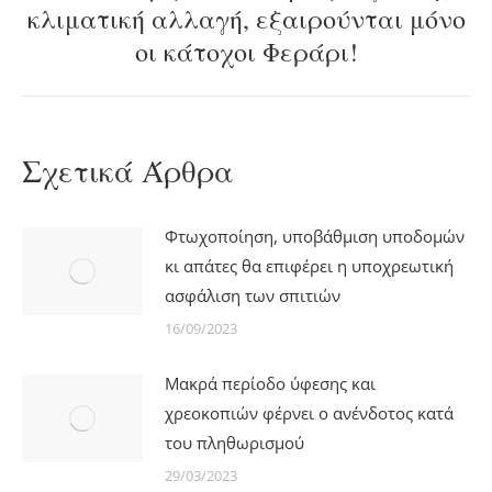
Next
κλιματική αλλαγή, εξαιρούνται μόνο
post:
οι κάτοχοι Φεράρι!
Σχετικά Άρθρα
Φτωχοποίηση, υποβάθμιση υποδομών
κι απάτες θα επιφέρει η υποχρεωτική
ασφάλιση των σπιτιών
16/09/2023
Μακρά περίοδο ύφεσης και
χρεοκοπιών φέρνει ο ανένδοτος κατά
του πληθωρισμού
29/03/2023