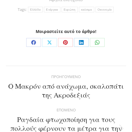
Tags:
Ελλάδα
Ενέργεια
Ευρώπη
καύσιμα
Οικονομία
Μοιραστείτε αυτό το άρθρο!
Share
Share
Share
Share
Share
on
on
on
on
on
Facebook
X
Pinterest
LinkedIn
WhatsApp
Post
ΠΡΟΗΓΟΎΜΕΝΟ
navigation
Ο Μακρόν από ανάχωμα, σκαλοπάτι
Previous
της Ακροδεξιάς
post:
ΕΠΌΜΕΝΟ
Ραγδαία φτωχοποίηση για τους
πολλούς φέρνουν τα μέτρα για την