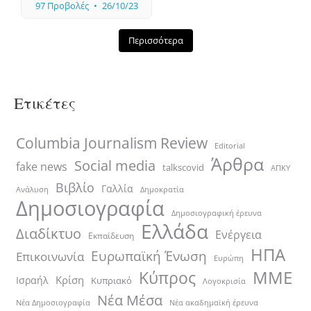
97 Προβολές
26/10/23
Περισσότερα
Ετικέτες
Columbia Journalism Review
Editorial
Άρθρα
Social media
fake news
talkscovid
ΑΠΚΥ
Βιβλίο
Γαλλία
Ανάλυση
Δημοκρατία
Δημοσιογραφία
Δημοσιογραφική έρευνα
Ελλάδα
Διαδίκτυο
Ενέργεια
Εκπαίδευση
ΗΠΑ
Ευρωπαϊκή Ένωση
Επικοινωνία
Ευρώπη
ΜΜΕ
Κύπρος
Κρίση
Ισραήλ
Κυπριακό
Λογοκρισία
Νέα Μέσα
Νέα ακαδημαϊκή έρευνα
Νέα Δημοσιογραφία