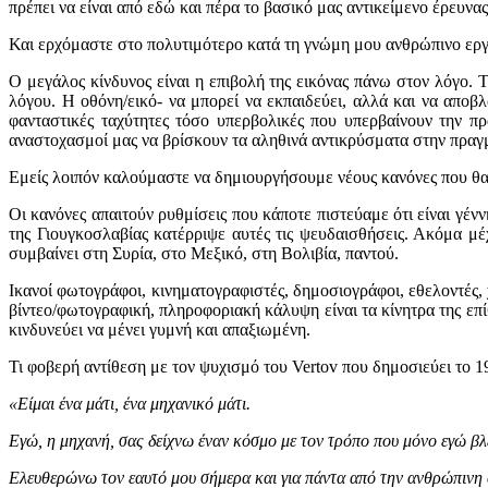
πρέπει να είναι από εδώ και πέρα το βασικό μας αντικείμενο έρευνα
Και ερχόμαστε στο πολυτιμότερο κατά τη γνώμη μου ανθρώπινο εργα
Ο μεγάλος κίνδυνος είναι η επιβολή της εικόνας πάνω στον λόγο. 
λόγου. Η οθόνη/εικό- να μπορεί να εκπαιδεύει, αλλά και να αποβλα
φανταστικές ταχύτητες τόσο υπερβολικές που υπερβαίνουν την π
αναστοχασμοί μας να βρίσκουν τα αληθινά αντικρύσματα στην πραγ
Εμείς λοιπόν καλούμαστε να δημιουργήσουμε νέους κανόνες που θα δι
Οι κανόνες απαιτούν ρυθμίσεις που κάποτε πιστεύαμε ότι είναι γ
της Γιουγκοσλαβίας κατέρριψε αυτές τις ψευδαισθήσεις. Ακόμα μέ
συμβαίνει στη Συρία, στο Μεξικό, στη Βολιβία, παντού.
Ικανοί φωτογράφοι, κινηματογραφιστές, δημοσιογράφοι, εθελοντές,
βίντεο/φωτογραφική, πληροφοριακή κάλυψη είναι τα κίνητρα της επ
κινδυνεύει να μένει γυμνή και απαξιωμένη.
Τι φοβερή αντίθεση με τον ψυχισμό του Vertov που δημοσιεύει το 1
«Είμαι ένα μάτι, ένα μηχανικό μάτι.
Εγώ,
η μηχανή, σας δείχνω έναν κόσμο με τον τρόπο που μόνο εγώ β
Ελευθερώνω τον εαυτό μου σήμερα και για πάντα από την ανθρώπινη 