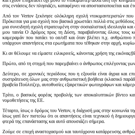
και έχουν επηρεάσει όχι μόνο το ντοκιμαντέρ αλλά όλη την κινημα
στις εντάσεις δεν πλησιάζει, καταφέρνει να αποστασιοποιείται και έτ
Από τον Vertov ξεκίνησε ολόκληρη σχολή ντοκιμαντεριστών που 
Πρόκειται για μια σχολή που βασικά χρωστάει πολλά στις μεθόδους τ
μια συνειδητή σχολή στρατευμένη στην σοσιαλιστική ιδεολογία και
μου ταινία Ο Δρόμος προς τη Δύση, παραβαίνοντας όλους τους κα
καμεραμάν που πατάει το on/off και όταν βλέπει π.χ. ανθρώπινο 
υπάρχουν απαντήσεις στα ερωτήματα που τέθηκαν στην αρχή, κυρίως 
Κι αν θέλουμε να είμαστε ειλικρινείς, κάνοντας χρήση της εικόνας/β
Πρώτο, από τη στιγμή που παρεμβαίνει ο άνθρωπος επιλέγοντας γωνία
Δεύτερο, σε χρονικές περιόδους που η εξουσία είναι άγρια και ε
συστράτευση όλων μας στην ανθρωπιστική βοήθεια (κλασικό παράδε
βραβεία Πούλιτζερ, αυτοθυσίες εξαιρετικών φωτογράφων και κάμερα
Τρίτο, ο βασικός φορέας προβολής των αποκαλυπτικών βίντεο και
νομοθετήσεις της ΕΕ.
Τέταρτο, ίσως ο δρόμος του Vertov, η διάχυσή μας στην κοινωνία τη
ίσως γατί δεν πιστεύω ότι οι απαντήσεις είναι τεχνικού ή δημιουρ
φτερά της επανάστασης και αυτό απουσιάζει σήμερα.
Ζούμε σε εποχή αναστοχασμού και ταυτόχρονα κατάρρευσης ανθρώπιν