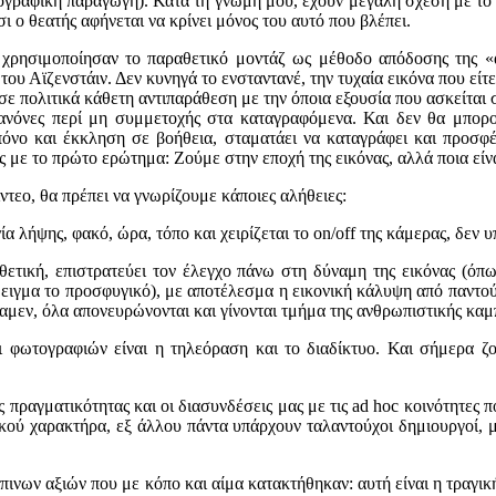
τογραφική παραγωγή). Κατά τη γνώμη μου, έχουν μεγάλη σχέση με το
σι ο θεατής αφήνεται να κρίνει μόνος του αυτό που βλέπει.
χρησιμοποίησαν το παραθετικό μοντάζ ως μέθοδο απόδοσης της «α
ου Αϊζενστάιν. Δεν κυνηγά το ενσταντανέ, την τυχαία εικόνα που είτε
 σε πολιτικά κάθετη αντιπαράθεση με την όποια εξουσία που ασκείτα
νόνες περί μη συμμετοχής στα καταγραφόμενα. Και δεν θα μπορούσ
πόνο και έκκληση σε βοήθεια, σταματάει να καταγράφει και προσφέρ
με το πρώτο ερώτημα: Ζούμε στην εποχή της εικόνας, αλλά ποια είναι
ίντεο, θα πρέπει να γνωρίζουμε κάποιες αλήθειες:
 λήψης, φακό, ώρα, τόπο και χειρίζεται το on/off της κάμερας, δεν υ
πιθετική, επιστρατεύει τον έλεγχο πάνω στη δύναμη της εικόνας (όπ
ιγμα το προσφυγικό), με αποτέλεσμα η εικονική κάλυψη από παντού
μεν, όλα απονευρώνονται και γίνονται τμήμα της ανθρωπιστικής καμ
 φωτογραφιών είναι η τηλεόραση και το διαδίκτυο. Και σήμερα ζού
ς πραγματικότητας και οι διασυνδέσεις μας με τις ad hoc κοινότητες 
γικού χαρακτήρα, εξ άλλου πάντα υπάρχουν ταλαντούχοι δημιουργοί, 
ων αξιών που με κόπο και αίμα κατακτήθηκαν: αυτή είναι η τραγική 