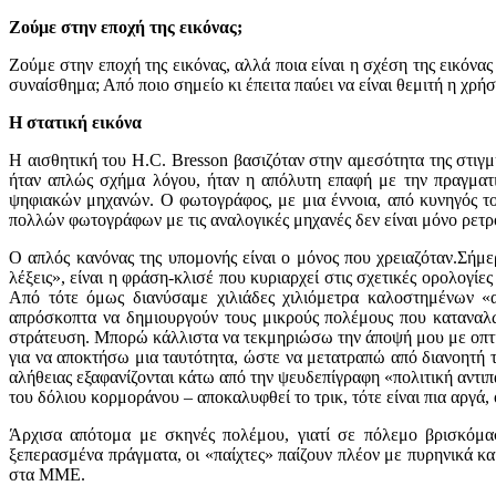
Ζούμε στην εποχή της εικόνας;
Ζούμε στην εποχή της εικόνας, αλλά ποια είναι η σχέση της εικόνας
συναίσθημα; Από ποιο σημείο κι έπειτα παύει να είναι θεμιτή η χρ
Η στατική εικόνα
Η αισθητική του H.C. Bresson βασιζόταν στην αμεσότητα της στιγμή
ήταν απλώς σχήμα λόγου, ήταν η απόλυτη επαφή με την πραγματ
ψηφιακών μηχανών. Ο φωτογράφος, με μια έννοια, από κυνηγός το
πολλών φωτογράφων με τις αναλογικές μηχανές δεν είναι μόνο ρετρό
Ο απλός κανόνας της υπομονής είναι ο μόνος που χρειαζόταν.Σήμε
λέξεις», είναι η φράση-κλισέ που κυριαρχεί στις σχετικές ορολογ
Από τότε όμως διανύσαμε χιλιάδες χιλιόμετρα καλοστημένων «α
απρόσκοπτα να δημιουργούν τους μικρούς πολέμους που καταναλών
στράτευση. Μπορώ κάλλιστα να τεκμηριώσω την άποψή μου με οπτικό 
για να αποκτήσω μια ταυτότητα, ώστε να μετατραπώ από διανοητή τ
αλήθειας εξαφανίζονται κάτω από την ψευδεπίγραφη «πολιτική αντ
του δόλιου κορμοράνου – αποκαλυφθεί το τρικ, τότε είναι πια αργά,
Άρχισα απότομα με σκηνές πολέμου, γιατί σε πόλεμο βρισκόμασ
ξεπερασμένα πράγματα, οι «παίχτες» παίζουν πλέον με πυρηνικά κα
στα ΜΜΕ.