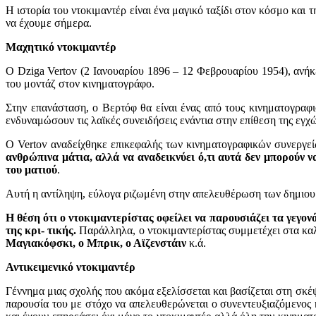
Η ιστορία του ντοκιμαντέρ είναι ένα μαγικό ταξίδι στον κόσμο και
να έχουμε σήμερα.
Μαχητικό ντοκιμαντέρ
Ο Dziga Vertov (2 Ιανουαρίου 1896 – 12 Φεβρουαρίου 1954), ανήκε
του μοντάζ στον κινηματογράφο.
Στην επανάσταση, ο Βερτόφ θα είναι ένας από τους κινηματογρα
ενδυναμώσουν τις λαϊκές συνειδήσεις ενάντια στην επίθεση της εγ
Ο Vertov αναδείχθηκε επικεφαλής των κινηματογραφικών συνεργεί
ανθρώπινα μάτια, αλλά να αναδεικνύει ό,τι αυτά δεν μπορούν ν
του ματιού
.
Αυτή η αντίληψη, εύλογα ριζωμένη στην απελευθέρωση των δημιο
Η θέση ότι ο ντοκιμαντερίστας οφείλει να παρουσιάζει τα γεγο
της κρι- τικής.
Παράλληλα, ο ντοκιμαντερίστας συμμετέχει στα καλ
Μαγιακόφσκι,
ο Μπρικ, ο Αϊζενστάιν
κ.ά.
Αντικειμενικό ντοκιμαντέρ
Γέννημα μιας σχολής που ακόμα εξελίσσεται και βασίζεται στη σκέψ
παρουσία του με στόχο να απελευθερώνεται ο συνεντευξιαζόμενος κα