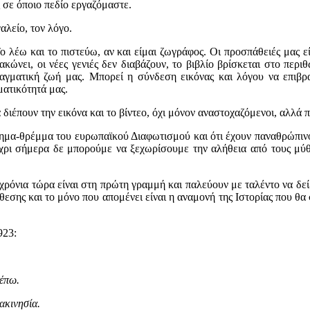
ς σε όποιο πεδίο εργαζόμαστε.
λείο, τον λόγο.
Το λέω και το πιστεύω, αν και είμαι ζωγράφος. Οι προσπάθειές μας ε
κώνει, οι νέες γενιές δεν διαβάζουν, το βιβλίο βρίσκεται στο περι
ραγματική ζωή μας. Μπορεί η σύνδεση εικόνας και λόγου να επιβρα
ματικότητά μας.
έπουν την εικόνα και το βίντεο, όχι μόνον αναστοχαζόμενοι, αλλά πε
έννημα-θρέμμα του ευρωπαϊκού Διαφωτισμού και ότι έχουν παναθρώπ
χρι σήμερα δε μπορούμε να ξεχωρίσουμε την αλήθεια από τους μύθου
 χρόνια τώρα είναι στη πρώτη γραμμή και παλεύουν με ταλέντο να δεί
ίθεσης και το μόνο που απομένει είναι η αναμονή της Ιστορίας που 
923:
λέπω.
ακινησία.