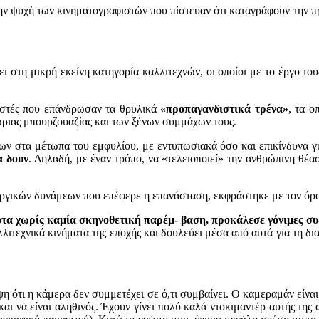
 την ψυχή των κινηματογραφιστών που πίστευαν ότι καταγράφουν την πρ
ι στη μικρή εκείνη κατηγορία καλλιτεχνών, οι οποίοι με το έργο του
φιστές που επάνδρωσαν τα θρυλικά
«προ
παγανδιστικά τρένα»
, τα ο
χώριας μπουρζουαζίας και των ξένων συμμάχων τους.
ων στα μέτωπα του εμφυλίου, με εντυπωσιακά όσο και επικίνδυνα 
α δουν
. Δηλαδή, με έναν τρόπο, να «τελειοποιεί» την ανθρώπινη θέ
υργικών δυνάμεων που επέφερε η επανάσταση, εκφράστηκε με τον όρ
νότα χωρίς καμία σκηνοθετική παρέμ- βαση, προκάλεσε γόνιμες σ
λιτεχνικά κινήματα της εποχής και δουλεύει μέσα από αυτά για τη δ
η ότι η κάμερα δεν συμμετέχει σε ό,τι συμβαίνει. Ο καμεραμάν είναι 
ι να είναι αληθινός. Έχουν γίνει πολύ καλά ντοκιμαντέρ αυτής της 