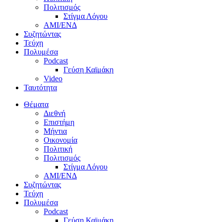
Πολιτισμός
Στίγμα Λόγου
AMI/ΕΝΔ
Συζητώντας
Τεύχη
Πολυμέσα
Podcast
Γεύση Καϊμάκη
Video
Ταυτότητα
Θέματα
Διεθνή
Επιστήμη
Μήντια
Οικονομία
Πολιτική
Πολιτισμός
Στίγμα Λόγου
AMI/ΕΝΔ
Συζητώντας
Τεύχη
Πολυμέσα
Podcast
Γεύση Καϊμάκη