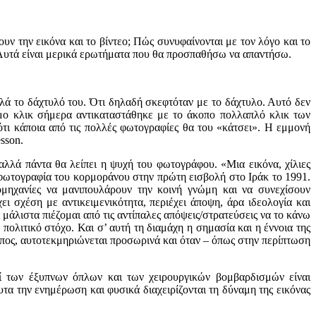
ουν την εικόνα και το βίντεο; Πώς συνυφαίνονται με τον λόγο και το
ς; Αυτά είναι μερικά ερωτήματα που θα προσπαθήσω να απαντήσω.
αλλά το δάχτυλό του. Ότι δηλαδή σκεφτόταν με το δάχτυλο. Αυτό δεν
μο κλικ σήμερα αντικαταστάθηκε με το άκοπο πολλαπλό κλικ των
τι κάποια από τις πολλές φωτογραφίες θα του «κάτσει». Η εμμονή
sson.
αλλά πάντα θα λείπει η ψυχή του φωτογράφου. «Μια εικόνα, χίλιες
η φωτογραφία του κορμοράνου στην πρώτη εισβολή στο Ιράκ το 1991.
ομηχανίες να μανιπουλάρουν την κοινή γνώμη και να συνεχίσουν
 σχέση με αντικειμενικότητα, περιέχει άποψη, άρα ιδεολογία και
μάλιστα πιέζομαι από τις αντίπαλες απόψεις/στρατεύσεις να το κάνω
ολιτικό στόχο. Και σ’ αυτή τη διαμάχη η σημασία και η έννοια της
πος, αυτοτεκμηριώνεται προσωρινά και όταν – όπως στην περίπτωση
οί των έξυπνων όπλων και των χειρουργικών βομβαρδισμών είναι
τα την ενημέρωση και φυσικά διαχειρίζονται τη δύναμη της εικόνας