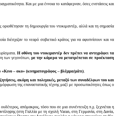
αγματικότητα. Και με μια έννοια το κατάφερναν, όσες ενστάσεις και
ς οριοθέτησαν τη δημιουργία του ντοκιμαντέρ, αλλά και τη σημασία
ποία διέσχιζαν το νεαρό σοβιετικό κράτος για να αφυπνίσουν και να
γυρίσματα.
Η οθόνη του
ντοκιμαντέρ δεν πρέπει να αντιγράφει τα
αση των γεγονότων,
με την κάμερα να
μετατρέπεται σε προέκταση
ο
«Κινο – οκο»
(κινηματογράφος – βλέμμα/μάτι)
.
υζητήσεις, ακόμη και πολεμικές, μεταξύ των συναδέλφων του και
ιαμόρφωση της επαναστατικής τέχνης μαζί με προσωπικότητες όπως ο
ουδέτερος, απόμακρος, τόσο που σε μια συνέντευξη π.χ. ξεχνιέται η
αντίληψης (στη Γαλλία με τη σχολή Varan, στη Γερμανία, στη Δανία,