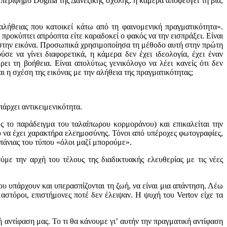
 περίφημο Dogma της Δανέζικης σχολής: η κάμερα αποφεύγει τη βία,
λήθειας που κατοικεί κάτω από τη φαινομενική πραγματικότητα».
 προκύπτει απρόοπτα είτε καραδοκεί ο φακός να την εισπράξει. Είναι
ι στην εικόνα. Προσωπικά χρησιμοποίησα τη μέθοδο αυτή στην πρώτη
ε να γίνει διαφορετικά, η κάμερα δεν έχει ιδεολογία, έχει έναν
ει τη βοήθεια. Είναι απολύτως γενικόλογο να λέει κανείς ότι δεν
 η σχέση της εικόνας με την αλήθεια της πραγματικότητας;
πάρχει αντικειμενικότητα.
ως το παράδειγμα του ταλαίπωρου κορμοράνου) και επικαλείται την
 να έχει χαρακτήρα ελεημοσύνης. Τόνοι από υπέροχες φωτογραφίες,
πάνιας του τύπου «όλοι μαζί μπορούμε».
με την αρχή του τέλους της διαδικτυακής ελευθερίας με τις νέες
που υπάρχουν και υπερασπίζονται τη ζωή, να είναι μια απάντηση. Λέω
μαστόροι, επιστήμονες ποτέ δεν έλειψαν. Η ψυχή του Vertov είχε τα
αντίφαση μας. Το τι θα κάνουμε γι’ αυτήν την πραγματική αντίφαση