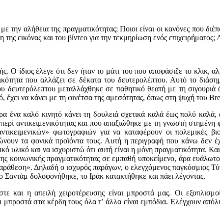
 με την αλήθεια της πραγματικότητας; Ποιοι είναι οι κανόνες που διέπ
ήση της εικόνας και του βίντεο για την τεκμηρίωση ενός επιχειρήματο
ς. Ο ίδιος έλεγε ότι δεν ήταν το μάτι του που αποφάσιζε το κλικ, 
ικότητα που αλλάζει σε δέκατα του δευτερολέπτου. Αυτό το διάση
υ δευτερόλεπτου μεταλλάχθηκε σε παθητικό θεατή με τη σιγουριά ό
, έχει να κάνει με τη φινέτσα της αμεσότητας, όπως στη ψυχή του Bre
ρα ένα καλό κινητό κάνει τη δουλειά σχετικά καλά έως πολύ καλά, 
ίες περί αντικειμενικότητας και που απαξιώθηκε με τη γνωστή στημέν
ντικειμενικών» φωτογραφιών για να καταφέρουν οι πολεμικές βι
ουν τα φονικά προϊόντα τους. Αυτή η περιγραφή που κάνω δεν έχει
υλικό και να ισχυριστώ ότι αυτή είναι η μόνη πραγματικότητα. Και 
ης κοινωνικής πραγματικότητας σε εμπαθή υποκείμενο, άρα ευάλωτο π
ιπαράθεση». Δηλαδή ο ισχυρός παράγων, ο ελεγχόμενος παγκόσμιος Τύ
 ο Σαντάμ δολοφονήθηκε, το Ιράκ κατακτήθηκε και πάει λέγοντας.
τε και η απειλή χειροτέρευσης είναι μπροστά μας. Οι εξοπλισμ
ι μπροστά στα κέρδη τους όλα τ’ άλλα είναι εμπόδια. Ελέγχουν απόλυ