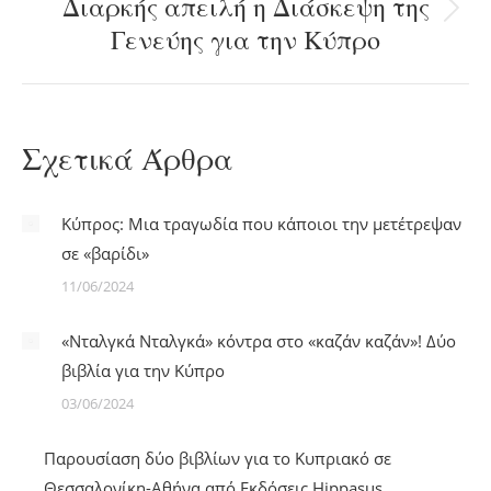
Διαρκής απειλή η Διάσκεψη της
Next
Γενεύης για την Κύπρο
post:
Σχετικά Άρθρα
Κύπρος: Μια τραγωδία που κάποιοι την μετέτρεψαν
σε «βαρίδι»
11/06/2024
«Νταλγκά Νταλγκά» κόντρα στο «καζάν καζάν»! Δύο
βιβλία για την Κύπρο
03/06/2024
Παρουσίαση δύο βιβλίων για το Κυπριακό σε
Θεσσαλονίκη-Αθήνα από Εκδόσεις Hippasus