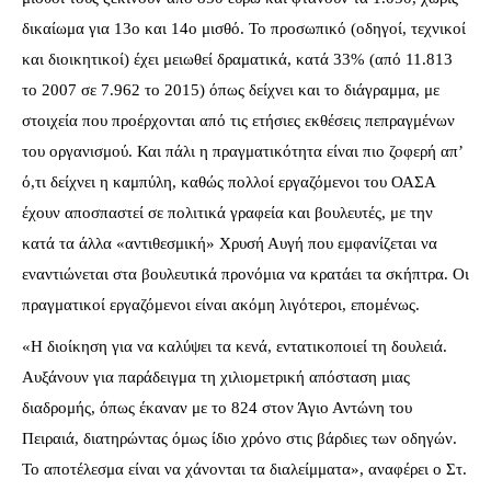
δικαίωμα για 13ο και 14ο μισθό. Το προσωπικό (οδηγοί, τεχνικοί
και διοικητικοί) έχει μειωθεί δραματικά, κατά 33% (από 11.813
το 2007 σε 7.962 το 2015) όπως δείχνει και το διάγραμμα, με
στοιχεία που προέρχονται από τις ετήσιες εκθέσεις πεπραγμένων
του οργανισμού. Και πάλι η πραγματικότητα είναι πιο ζοφερή απ’
ό,τι δείχνει η καμπύλη, καθώς πολλοί εργαζόμενοι του ΟΑΣΑ
έχουν αποσπαστεί σε πολιτικά γραφεία και βουλευτές, με την
κατά τα άλλα «αντιθεσμική» Χρυσή Αυγή που εμφανίζεται να
εναντιώνεται στα βουλευτικά προνόμια να κρατάει τα σκήπτρα. Οι
πραγματικοί εργαζόμενοι είναι ακόμη λιγότεροι, επομένως.
«Η διοίκηση για να καλύψει τα κενά, εντατικοποιεί τη δουλειά.
Αυξάνουν για παράδειγμα τη χιλιομετρική απόσταση μιας
διαδρομής, όπως έκαναν με το 824 στον Άγιο Αντώνη του
Πειραιά, διατηρώντας όμως ίδιο χρόνο στις βάρδιες των οδηγών.
Το αποτέλεσμα είναι να χάνονται τα διαλείμματα», αναφέρει ο Στ.