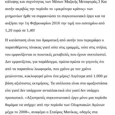
κάλυψης και συχνότητας των Μέσων Μαζικής Μεταφοράς.3 Και
αυτήν ακριβώς την περίοδο το «μικρότερο κράτος» των
μνημονίων ήρθε να συρρικνώσει το συγκοινωνιακό έργο και να
αυξήσει την 1η Φεβρουαρίου 2016 την τιμή του εισιτηρίου από
1,20 ευρώ σε 1,40!
Η κατάσταση είναι πιο δραματική από αυτήν που περιγράφει ο
παρατιθέμενος πίνακας γιατί ούτε στις γραμμές, ούτε στις στήλες
του εμφανίζονται οι ποιοτικές μεταβολές που έχουν συντελεστεί.
Δεν εμφανίζεται, για παράδειγμα, πρώτα-πρώτα το γεγονός ότι
από τα παραπάνω λεωφορεία, που χρόνο με τον χρόνο
μειώνονται, κυκλοφορεί μόνο ένα μέρος! Λιγότερα από 1.000 με
βάση αξιόπιστες εκτιμήσεις. Τα υπόλοιπα είναι στα αμαξοστάσια
είτε γιατί δεν υπάρχουν ανταλλακτικά είτε γιατί δεν υπάρχει
προσωπικό. «Αξιοπρεπές συγκοινωνιακό έργο μόνο μια περίοδο
θυμάμαι να υπήρχε: από την περίοδο των Ολυμπιακών Αγώνων
μέχρι το 2008», αναφέρει ο Σταύρος Μανίκας, οδηγός στα