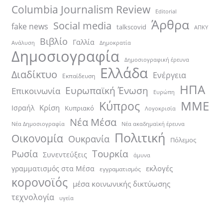
Columbia Journalism Review
Editorial
Άρθρα
Social media
fake news
talkscovid
ΑΠΚΥ
Βιβλίο
Γαλλία
Ανάλυση
Δημοκρατία
Δημοσιογραφία
Δημοσιογραφική έρευνα
Ελλάδα
Διαδίκτυο
Ενέργεια
Εκπαίδευση
ΗΠΑ
Ευρωπαϊκή Ένωση
Επικοινωνία
Ευρώπη
ΜΜΕ
Κύπρος
Κρίση
Ισραήλ
Κυπριακό
Λογοκρισία
Νέα Μέσα
Νέα ακαδημαϊκή έρευνα
Νέα Δημοσιογραφία
Πολιτική
Οικονομία
Ουκρανία
Πόλεμος
Τουρκία
Ρωσία
Συνεντεύξεις
άμυνα
εκλογές
γραμματισμός στα Μέσα
εγγραματισμός
κορονοϊός
μέσα κοινωνικής δικτύωσης
τεχνολογία
υγεία