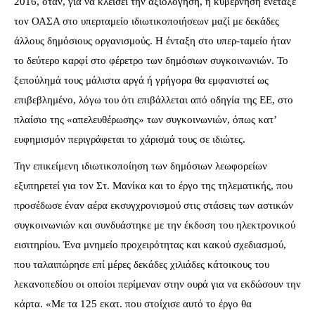
2016, όταν, για να κλείσει την αξιολόγηση, η κυβέρνηση ενέταξε
τον ΟΑΣΑ στο υπερταμείο ιδιωτικοποιήσεων μαζί με δεκάδες
άλλους δημόσιους οργανισμούς. Η ένταξη στο υπερ-ταμείο ήταν
το δεύτερο καρφί στο φέρετρο των δημόσιων συγκοινωνιών. Το
ξεπούλημά τους μάλιστα αργά ή γρήγορα θα εμφανιστεί ως
επιβεβλημένο, λόγω του ότι επιβάλλεται από οδηγία της ΕΕ, στο
πλαίσιο της «απελευθέρωσης» των συγκοινωνιών, όπως κατ’
ευφημισμόν περιγράφεται το χάρισμά τους σε ιδιώτες.
Την επικείμενη ιδιωτικοποίηση των δημόσιων λεωφορείων
εξυπηρετεί για τον Στ. Μανίκα και το έργο της τηλεματικής, που
προσέδωσε έναν αέρα εκσυγχρονισμού στις στάσεις των αστικών
συγκοινωνιών και συνδυάστηκε με την έκδοση του ηλεκτρονικού
εισιτηρίου. Ένα μνημείο προχειρότητας και κακού σχεδιασμού,
που ταλαιπώρησε επί μέρες δεκάδες χιλιάδες κάτοικους του
λεκανοπεδίου οι οποίοι περίμεναν στην ουρά για να εκδώσουν την
κάρτα. «Με τα 125 εκατ. που στοίχισε αυτό το έργο θα