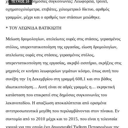
χειρότερο στις δημόσιες συγκοινωνίες: Λεωφορεία, τρόλεϊ,
ΤΕΥΧΟΣ 16
οχηματοχιλιόμετρα, επιβάτες, χιλιομετρικό δίκτυο, αριθμός
γραμμών, μέχρι και ο αριθμός των στάσεων μειώθηκε.
* ΤΟΥ ΛΕΩΝΙΔΑ ΒΑΤΙΚΙΩΤΗ
Μείωση δρομολογίων, ατελείωτες ουρές στις στάσεις, γερασμένος
στόλος, υπερεντατικοποίηση της εργασίας, είωση δρομολογίων,
ατελείωτες ουρές στις στάσεις, γερασμένος στόλος,
υπερεντατικοποίηση της εργασίας, ακριβό εισιτήριο, εκρήξεις στις
μηχανές εν κινήσει λεωφορείων γεμάτων κόσμο, όπως αυτή που
συνέβη την 1η Δεκεμβρίου στη γραμμή 608,1 και στο βάθος
ιδιωτικοποίηση… Αυτή είναι σε αδρές γραμμές η… εκρηκτική
κατάσταση που επικρατεί στις δημόσιες συγκοινωνίες του
λεκανοπεδίου. Η απαξίωση αποκαλύπτεται από ορισμένα
αντιπροσωπευτικά μεγέθη που περιλαμβάνονται στον πίνακα. Εν
συντομία από το 2010 μέχρι και το 2015, που είναι η τελευταία
χρονιά για την οποία έχει δημοσιευθεί Έκθεση Πεπραγμένων της