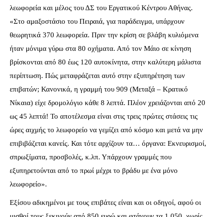
λεωφορεία και μέλος του ΔΣ του Εργατικού Κέντρου Αθήνας.
«Στο αμαξοστάσιο του Πειραιά, για παράδειγμα, υπάρχουν
θεωρητικά 370 λεωφορεία. Πριν την κρίση σε βλάβη κυλιόμενα
ήταν μόνιμα γύρω στα 80 οχήματα. Από τον Μάιο σε κίνηση
βρίσκονται από 80 έως 120 αυτοκίνητα, στην καλύτερη μάλιστα
περίπτωση. Πώς μεταφράζεται αυτό στην εξυπηρέτηση των
επιβατών; Κανονικά, η γραμμή του 909 (Μεταξά – Κρατικό
Νίκαια) είχε δρομολόγιο κάθε 8 λεπτά. Πλέον χρειάζονται από 20
ως 45 λεπτά! Το αποτέλεσμα είναι στις τρεις πρώτες στάσεις τις
ώρες αιχμής το λεωφορείο να γεμίζει από κόσμο και μετά να μην
επιβιβάζεται κανείς. Και τότε αρχίζουν τα… όργανα: Εκνευρισμοί,
σπρωξίματα, προσβολές, κ.λπ. Υπάρχουν γραμμές που
εξυπηρετούνται από το πρωί μέχρι το βράδυ με ένα μόνο
λεωφορείο».
Εξίσου αδικημένοι με τους επιβάτες είναι και οι οδηγοί, αφού οι
μισθοί τους ξεκινούν από 850 ευρώ και φτάνουν τα 1.050, χωρίς