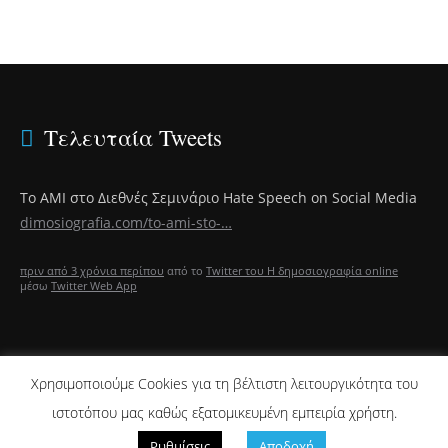
Τελευταία Tweets
Το ΑΜΙ στο Διεθνές Σεμινάριο Hate Speech on Social Media
dimosiografia.com/to-ami-sto-…
πριν από 3 χρόνια περίπου
από το
Twitter του Η δημοσιογραφία online
μέσω
Twitter Web App
Χρησιμοποιούμε Cookies για τη βέλτιστη λειτουργικότητα του
ΑΡΘΡΑ CJR
ιστοτόπου μας καθώς εξατομικευμένη εμπειρία χρήστη.
2022 Ⓒ dimosiografia.com -
dimosiografia@dimosiografia. -
Πολιτική
Ρυθμίσεις
Αποδοχή