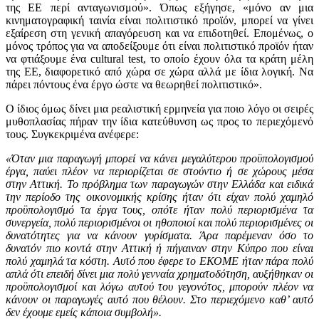
της ΕΕ περί ανταγωνισμού». Όπως εξήγησε, «μόνο αν μια
κινηματογραφική ταινία είναι πολιτιστικό προϊόν, μπορεί να γίνει
εξαίρεση στη γενική απαγόρευση και να επιδοτηθεί. Επομένως, ο
μόνος τρόπος για να αποδείξουμε ότι είναι πολιτιστικό προϊόν ήταν
να φτιάξουμε ένα cultural test, το οποίο έχουν όλα τα κράτη μέλη
της ΕΕ, διαφορετικό από χώρα σε χώρα αλλά με ίδια λογική. Να
πάρει πόντους ένα έργο ώστε να θεωρηθεί πολιτιστικό».
Ο ίδιος όμως δίνει μια ρεαλιστική ερμηνεία για ποιο λόγο οι σειρές
μυθοπλασίας πήραν την ίδια κατεύθυνση ως προς το περιεχόμενό
τους. Συγκεκριμένα ανέφερε:
«Όταν μια παραγωγή μπορεί να κάνει μεγαλύτερου προϋπολογισμού
έργα, παύει πλέον να περιορίζεται σε στούντιο ή σε χώρους μέσα
στην Αττική. Το πρόβλημα των παραγωγών στην Ελλάδα και ειδικά
την περίοδο της οικονομικής κρίσης ήταν ότι είχαν πολύ χαμηλό
προϋπολογισμό τα έργα τους, οπότε ήταν πολύ περιορισμένα τα
συνεργεία, πολύ περιορισμένοι οι ηθοποιοί και πολύ περιορισμένες οι
δυνατότητες για να κάνουν γυρίσματα. Άρα παρέμεναν όσο το
δυνατόν πιο κοντά στην Αττική ή πήγαιναν στην Κύπρο που είναι
πολύ χαμηλά τα κόστη. Αυτό που έφερε το ΕΚΟΜΕ ήταν πάρα πολύ
απλά ότι επειδή δίνει μια πολύ γενναία χρηματοδότηση, αυξήθηκαν οι
προϋπολογισμοί και λόγω αυτού του γεγονότος, μπορούν πλέον να
κάνουν οι παραγωγές αυτό που θέλουν. Στο περιεχόμενο καθ’ αυτό
δεν έχουμε εμείς κάποια συμβολή».