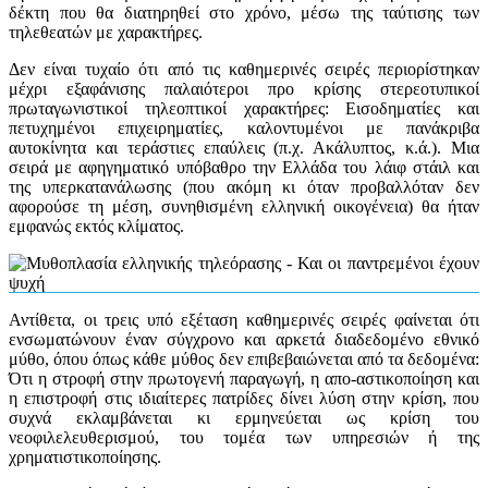
δέκτη που θα διατηρηθεί στο χρόνο, μέσω της ταύτισης των
τηλεθεατών με χαρακτήρες.
Δεν είναι τυχαίο ότι από τις καθημερινές σειρές περιορίστηκαν
μέχρι εξαφάνισης παλαιότεροι προ κρίσης στερεοτυπικοί
πρωταγωνιστικοί τηλεοπτικοί χαρακτήρες: Εισοδηματίες και
πετυχημένοι επιχειρηματίες, καλοντυμένοι με πανάκριβα
αυτοκίνητα και τεράστιες επαύλεις (π.χ. Ακάλυπτος, κ.ά.). Μια
σειρά με αφηγηματικό υπόβαθρο την Ελλάδα του λάιφ στάιλ και
της υπερκατανάλωσης (που ακόμη κι όταν προβαλλόταν δεν
αφορούσε τη μέση, συνηθισμένη ελληνική οικογένεια) θα ήταν
εμφανώς εκτός κλίματος.
Αντίθετα, οι τρεις υπό εξέταση καθημερινές σειρές φαίνεται ότι
ενσωματώνουν έναν σύγχρονο και αρκετά διαδεδομένο εθνικό
μύθο, όπου όπως κάθε μύθος δεν επιβεβαιώνεται από τα δεδομένα:
Ότι η στροφή στην πρωτογενή παραγωγή, η απο-αστικοποίηση και
η επιστροφή στις ιδιαίτερες πατρίδες δίνει λύση στην κρίση, που
συχνά εκλαμβάνεται κι ερμηνεύεται ως κρίση του
νεοφιλελευθερισμού, του τομέα των υπηρεσιών ή της
χρηματιστικοποίησης.