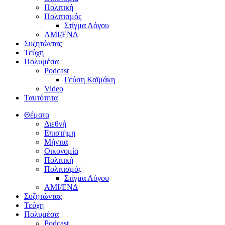
Πολιτική
Πολιτισμός
Στίγμα Λόγου
AMI/ΕΝΔ
Συζητώντας
Τεύχη
Πολυμέσα
Podcast
Γεύση Καϊμάκη
Video
Ταυτότητα
Θέματα
Διεθνή
Επιστήμη
Μήντια
Οικονομία
Πολιτική
Πολιτισμός
Στίγμα Λόγου
AMI/ΕΝΔ
Συζητώντας
Τεύχη
Πολυμέσα
Podcast