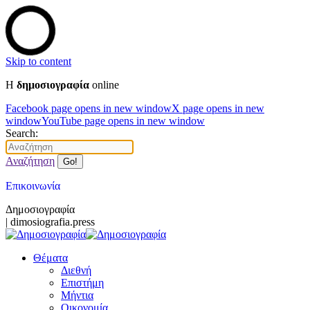
Skip to content
Η
δημοσιογραφία
online
Facebook page opens in new window
X page opens in new
window
YouTube page opens in new window
Search:
Αναζήτηση
Επικοινωνία
Δημοσιογραφία
| dimosiografia.press
Θέματα
Διεθνή
Επιστήμη
Μήντια
Οικονομία