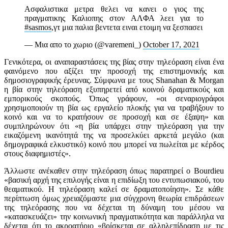
Ασφαλιστικα μετρα θελει να κανει ο γιος της
πραγματικης Καλιοπης στον ΑΛΦΑ λεει για το
#sasmos
,γτ μια παλια βεντετα ειναι ετοιμη να ξεσπασει
— Mια απο το χωριο (@varemeni_)
October 17, 2021
Γενικότερα, οι αναπαραστάσεις της βίας στην τηλεόραση είναι ένα
φαινόμενο που αξίζει την προσοχή της επιστημονικής και
δημοσιογραφικής έρευνας. Σύμφωνα με τους Shanahan & Morgan
η βία στην τηλεόραση εξυπηρετεί από κοινού δραματικούς και
εμπορικούς σκοπούς. Όπως γράφουν, «οι σεναριογράφοι
χρησιμοποιούν τη βία ως εργαλείο πλοκής για να τραβήξουν το
κοινό και να το κρατήσουν σε προσοχή και σε έξαψη» και
συμπληρώνουν ότι «η βία υπάρχει στην τηλεόραση για την
εικαζόμενη ικανότητά της να προσελκύει αρκετά μεγάλο (και
δημογραφικά ελκυστικό) κοινό που μπορεί να πωλείται με κέρδος
στους διαφημιστές».
Άλλωστε ανέκαθεν στην τηλεόραση όπως παρατηρεί ο Bourdieu
«βασική αρχή της επιλογής είναι η επιδίωξη του εντυπωσιακού, του
θεαματικού. Η τηλεόραση καλεί σε δραματοποίηση». Σε κάθε
περίπτωση όμως χρειαζόμαστε μια σύγχρονη θεωρία επιδράσεων
της τηλεόρασης που να δέχεται τη δύναμη του μέσου να
«κατασκευάζει» την κοινωνική πραγματικότητα και παράλληλα να
δέχεται ότι το ακροατήριο «βρίσκεται σε αλληλεπίδραση με τις