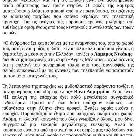
πεδίο σύμπτωσης των τριών σειρών. Ο φακός της κάμερας
μεταφέρεται χιλιόμετρα μακριά από την πρωτεύουσα, εστιάζοντας
σε ιδιαίτερες πατρίδες που σπάνια κέρδιζαν την τηλεοπτική
προσοχή. Για τις ανάγκες της παρούσας έρευνας μιλήσαμε απ’
ευθείας με ορισμένους από τους κεντρικούς συντελεστές των τριών
σειρών.
«Ο άνθρωπος ζει και πεθαίνει με τις αναμνήσεις του, από το χωριό
του, αυτή είναι η ρίζα, η βάση. Είναι πολύ καλό αυτό που γίνεται, η
θεματολογία μέσα από την Ελλάδα», τονίζει ο
Λάμπρος Νικάκης
,
διευθυντής παραγωγής στη σειρά «Άγριες Μέλισσες» σχολιάζοντας
ότι η επιλογή του σεναριακού τόπου από τους συγγραφείς της
σειράς επικοινωνεί με τις ανάγκες των τηλεθεατών να ταυτιστούν
με τον τόπο καταγωγής τους.
Τη λειτουργία της επαρχίας ως μυθοπλαστικό παράγοντα τονίζει η
σεναριογράφος του «Γη της ελιάς»
Βάνα Δημητρίου
. Σημειώνει:
«Η επιλογή της επαρχίας έχει πολύ μεγαλύτερο συγγραφικό
ενδιαφέρον. Πρώτα απ’ όλα διότι υπάρχουν κώδικες που
πιθανότατα στην Αθήνα είναι κρυφοί. Βγάζει ωραία εικόνα η
επαρχία. Παρουσιάζουμε έθιμα που υπάρχουν ακόμα στο χωριό.
Ακόμη, η κλειστή κοινωνία που όλοι γνωρίζουν όλους, μου δίνει
συγγραφικά μια ευκαιρία μεγαλύτερης ευελιξίας. Αλλά το
κυριότερο είναι ότι από τη στιγμή που οι σειρές μας ταξιδεύουν στο
εξωτερικό, είναι πολύ ωραίο να παρουσιάζουμε ήθη και έθιμα που