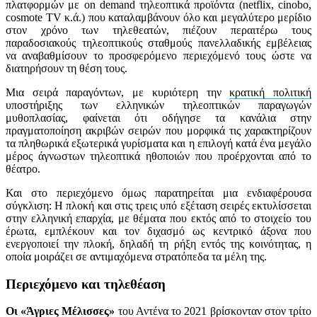
πλατφορμών με on demand τηλεοπτικά προϊόντα (netflix, cinobo,
cosmote TV κ.ά.) που καταλαμβάνουν όλο και μεγαλύτερο μερίδιο
στον χρόνο των τηλεθεατών, πιέζουν περαιτέρω τους
παραδοσιακούς τηλεοπτικούς σταθμούς πανελλαδικής εμβέλειας
να αναβαθμίσουν το προσφερόμενο περιεχόμενό τους ώστε να
διατηρήσουν τη θέση τους.
Μια σειρά παραγόντων, με κυριότερη την
κρατική πολιτική
υποστήριξης των ελληνικών τηλεοπτικών παραγωγών
μυθοπλασίας, φαίνεται ότι οδήγησε τα κανάλια στην
πραγματοποίηση ακριβών σειρών που μορφικά τις χαρακτηρίζουν
τα πληθωρικά εξωτερικά γυρίσματα και η επιλογή κατά ένα μεγάλο
μέρος άγνωστων τηλεοπτικά ηθοποιών που προέρχονται από το
θέατρο.
Και στο περιεχόμενο όμως παρατηρείται μια ενδιαφέρουσα
σύγκλιση: Η πλοκή και στις τρεις υπό εξέταση σειρές εκτυλίσσεται
στην ελληνική επαρχία, με θέματα που εκτός από το στοιχείο του
έρωτα, εμπλέκουν και τον διχασμό ως κεντρικό άξονα που
ενεργοποιεί την πλοκή, δηλαδή τη ρήξη εντός της κοινότητας, η
οποία μοιράζει σε αντιμαχόμενα στρατόπεδα τα μέλη της.
Περιεχόμενο και τηλεθέαση
Οι «Άγριες Μέλισσες»
του Αντένα το 2021 βρίσκονταν στον τρίτο