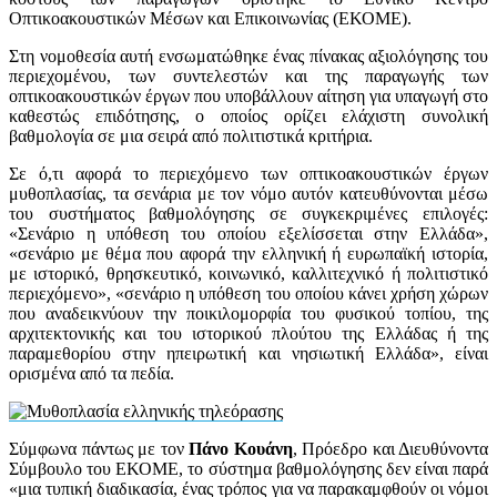
Οπτικοακουστικών Μέσων και Επικοινωνίας (ΕΚΟΜΕ).
Στη νομοθεσία αυτή ενσωματώθηκε ένας πίνακας αξιολόγησης του
περιεχομένου, των συντελεστών και της παραγωγής των
οπτικοακουστικών έργων που υποβάλλουν αίτηση για υπαγωγή στο
καθεστώς επιδότησης, ο οποίος ορίζει ελάχιστη συνολική
βαθμολογία σε μια σειρά από πολιτιστικά κριτήρια.
Σε ό,τι αφορά το περιεχόμενο των οπτικοακουστικών έργων
μυθοπλασίας, τα σενάρια με τον νόμο αυτόν κατευθύνονται μέσω
του συστήματος βαθμολόγησης σε συγκεκριμένες επιλογές:
«Σενάριο η υπόθεση του οποίου εξελίσσεται στην Ελλάδα»,
«σενάριο με θέμα που αφορά την ελληνική ή ευρωπαϊκή ιστορία,
με ιστορικό, θρησκευτικό, κοινωνικό, καλλιτεχνικό ή πολιτιστικό
περιεχόμενο», «σενάριο η υπόθεση του οποίου κάνει χρήση χώρων
που αναδεικνύουν την ποικιλομορφία του φυσικού τοπίου, της
αρχιτεκτονικής και του ιστορικού πλούτου της Ελλάδας ή της
παραμεθορίου στην ηπειρωτική και νησιωτική Ελλάδα», είναι
ορισμένα από τα πεδία.
Σύμφωνα πάντως με τον
Πάνο Κουάνη
, Πρόεδρο και Διευθύνοντα
Σύμβουλο του ΕΚΟΜΕ, το σύστημα βαθμολόγησης δεν είναι παρά
«μια τυπική διαδικασία, ένας τρόπος για να παρακαμφθούν οι νόμοι