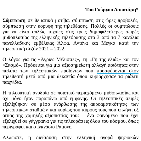
Του Γιώργου Λαουτάρη*
Σύμπτωση
σε θεματικά μοτίβα, σύμπτωση στις ώρες προβολής,
σύμπτωση στην κορυφή της τηλεθέασης. Πολλές οι συμπτώσεις
για να είναι απλώς τυχαίες στις τρεις δημοφιλέστερες σειρές
μυθοπλασίας της ελληνικής τηλεόρασης στα 3 από τα 7 κανάλια
πανελλαδικής εμβέλειας Άλφα, Αντένα και Μέγκα κατά την
τηλεοπτική σεζόν 2021 – 2022.
Ο λόγος για τις «Άγριες Μέλισσες», τη «Γη της ελιάς» και τον
«Σασμό». Πρόκειται για μια αξιοσημείωτη αλλαγή ποιότητας στην
παλέτα των τηλεοπτικών προϊόντων που
προσφέρονται στον
τηλεθεατή
μετά από μια δεκαετία όπου κυριάρχησαν τα ριάλιτι
παιχνίδια.
Η τηλεοπτική ανυδρία σε ποιοτικό περιεχόμενο μυθοπλασίας και
όχι μόνο ήταν παραπάνω από εμφανής. Οι τηλεοπτικές σειρές
εξελίχθηκαν σε μέσο ανόρθωσης της ακροαματικότητας των
τηλεοπτικών σταθμών και κυρίως του κύρους τους που επλήγη εξ
αιτίας της χαμηλής αξιοπιστίας τους – ένα φαινόμενο που έχει
εξελιχθεί σε γάγγραινα για τις τηλεοράσεις όλου του κόσμου, όπως
περιγράφει και ο Ιγκνάσιο Ραμονέ.
Άλλωστε, η διείσδυση στην ελληνική αγορά ψηφιακών