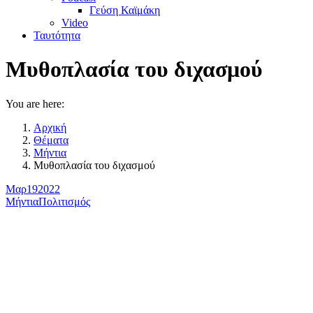
Γεύση Καϊμάκη
Video
Ταυτότητα
Μυθοπλασία του διχασμού
You are here:
Αρχική
Θέματα
Μήντια
Μυθοπλασία του διχασμού
Μαρ
19
2022
Μήντια
Πολιτισμός