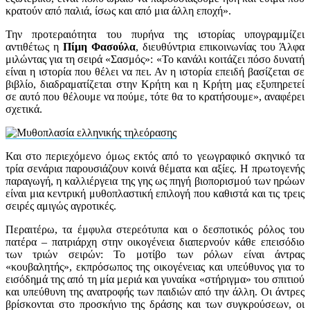
κρατούν από παλιά, ίσως και από μια άλλη εποχή».
Την προτεραιότητα του πυρήνα της ιστορίας υπογραμμίζει
αντιθέτως η
Πίμη Φασούλα
, διευθύντρια επικοινωνίας του Άλφα
μιλώντας για τη σειρά «Σασμός»: «Το κανάλι κοιτάζει πόσο δυνατή
είναι η ιστορία που θέλει να πει. Αν η ιστορία επειδή βασίζεται σε
βιβλίο, διαδραματίζεται στην Κρήτη και η Κρήτη μας εξυπηρετεί
σε αυτό που θέλουμε να πούμε, τότε θα το κρατήσουμε», αναφέρει
σχετικά.
Και στο περιεχόμενο όμως εκτός από το γεωγραφικό σκηνικό τα
τρία σενάρια παρουσιάζουν κοινά θέματα και αξίες. Η πρωτογενής
παραγωγή, η καλλιέργεια της γης ως πηγή βιοπορισμού των ηρώων
είναι μια κεντρική μυθοπλαστική επιλογή που καθιστά και τις τρεις
σειρές αμιγώς αγροτικές.
Περαιτέρω, τα έμφυλα στερεότυπα και ο δεσποτικός ρόλος του
πατέρα – πατριάρχη στην οικογένεια διαπερνούν κάθε επεισόδιο
των τριών σειρών: Το μοτίβο των ρόλων είναι άντρας
«κουβαλητής», εκπρόσωπος της οικογένειας και υπεύθυνος για το
εισόδημά της από τη μία μεριά και γυναίκα «στήριγμα» του σπιτιού
και υπεύθυνη της ανατροφής των παιδιών από την άλλη. Οι άντρες
βρίσκονται στο προσκήνιο της δράσης και των συγκρούσεων, οι