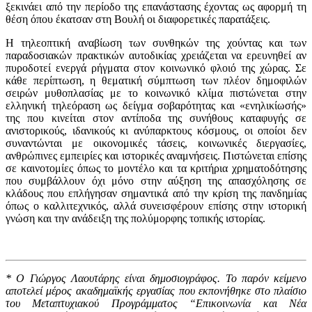
ξεκινάει από την περίοδο της επανάστασης έχοντας ως αφορμή τη
θέση όπου έκατσαν στη Βουλή οι διαφορετικές παρατάξεις.
Η τηλεοπτική αναβίωση των συνθηκών της χούντας και των
παραδοσιακών πρακτικών αυτοδικίας χρειάζεται να ερευνηθεί αν
πυροδοτεί ενεργά ρήγματα στον κοινωνικό φλοιό της χώρας. Σε
κάθε περίπτωση, η θεματική σύμπτωση των πλέον δημοφιλών
σειρών μυθοπλασίας με το κοινωνικό κλίμα πιστώνεται στην
ελληνική τηλεόραση ως δείγμα σοβαρότητας και «ενηλικίωσής»
της που κινείται στον αντίποδα της συνήθους καταφυγής σε
ανιστορικούς, ιδανικούς κι ανύπαρκτους κόσμους, οι οποίοι δεν
συναντώνται με οικονομικές τάσεις, κοινωνικές διεργασίες,
ανθρώπινες εμπειρίες και ιστορικές αναμνήσεις. Πιστώνεται επίσης
σε καινοτομίες όπως το μοντέλο και τα κριτήρια χρηματοδότησης
που συμβάλλουν όχι μόνο στην αύξηση της απασχόλησης σε
κλάδους που επλήγησαν σημαντικά από την κρίση της πανδημίας
όπως ο καλλιτεχνικός, αλλά συνεισφέρουν επίσης στην ιστορική
γνώση και την ανάδειξη της πολύμορφης τοπικής ιστορίας.
* Ο Γιώργος Λαουτάρης είναι δημοσιογράφος. Το παρόν κείμενο
αποτελεί μέρος ακαδημαϊκής εργασίας που εκπονήθηκε στο πλαίσιο
του Μεταπτυχιακού Προγράμματος “Επικοινωνία και Νέα