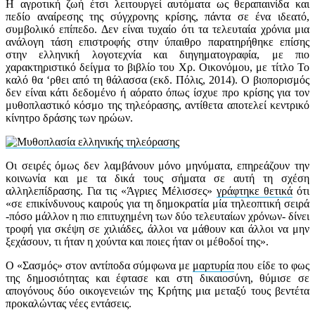
Η αγροτική ζωή έτσι λειτουργεί αυτόματα ως θεραπαινίδα και
πεδίο αναίρεσης της σύγχρονης κρίσης, πάντα σε ένα ιδεατό,
συμβολικό επίπεδο. Δεν είναι τυχαίο ότι τα τελευταία χρόνια μια
ανάλογη τάση επιστροφής στην ύπαιθρο παρατηρήθηκε επίσης
στην ελληνική λογοτεχνία και διηγηματογραφία, με πιο
χαρακτηριστικό δείγμα το βιβλίο του Χρ. Οικονόμου, με τίτλο Το
καλό θα ‘ρθει από τη θάλασσα (εκδ. Πόλις, 2014). Ο βιοπορισμός
δεν είναι κάτι δεδομένο ή αόρατο όπως ίσχυε προ κρίσης για τον
μυθοπλαστικό κόσμο της τηλεόρασης, αντίθετα αποτελεί κεντρικό
κίνητρο δράσης των ηρώων.
Οι σειρές όμως δεν λαμβάνουν μόνο μηνύματα, επηρεάζουν την
κοινωνία και με τα δικά τους σήματα σε αυτή τη σχέση
αλληλεπίδρασης. Για τις «Άγριες Μέλισσες»
γράφτηκε θετικά
ότι
«σε επικίνδυνους καιρούς για τη δημοκρατία μία τηλεοπτική σειρά
-πόσο μάλλον η πιο επιτυχημένη των δύο τελευταίων χρόνων- δίνει
τροφή για σκέψη σε χιλιάδες, άλλοι να μάθουν και άλλοι να μην
ξεχάσουν, τι ήταν η χούντα και ποιες ήταν οι μέθοδοί της».
Ο «Σασμός» στον αντίποδα σύμφωνα με
μαρτυρία
που είδε το φως
της δημοσιότητας και έφτασε και στη δικαιοσύνη, θύμισε σε
απογόνους δύο οικογενειών της Κρήτης μια μεταξύ τους βεντέτα
προκαλώντας νέες εντάσεις.