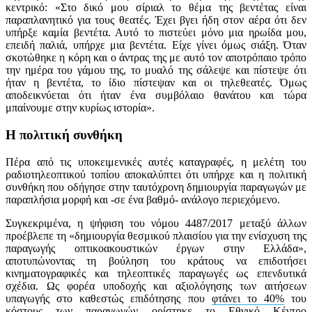
κεντρικό: «Στο δικό μου σίριαλ το θέμα της βεντέτας είναι
παραπλανητικό για τους θεατές. Έχει βγει ήδη στον αέρα ότι δεν
υπήρξε καμία βεντέτα. Αυτό το πιστεύει μόνο μια ηρωίδα μου,
επειδή παλιά, υπήρχε μια βεντέτα. Είχε γίνει όμως σιάξη. Όταν
σκοτώθηκε η κόρη και ο άντρας της με αυτό τον αποτρόπαιο τρόπο
την ημέρα του γάμου της, το μυαλό της σάλεψε και πίστεψε ότι
ήταν η βεντέτα, το ίδιο πίστεψαν και οι τηλεθεατές. Όμως
αποδεικνύεται ότι ήταν ένα συμβόλαιο θανάτου και τώρα
μπαίνουμε στην κυρίως ιστορία».
Η πολιτική συνθήκη
Πέρα από τις υποκειμενικές αυτές καταγραφές, η μελέτη του
ραδιοτηλεοπτικού τοπίου αποκαλύπτει ότι υπήρχε και η πολιτική
συνθήκη που οδήγησε στην ταυτόχρονη δημιουργία παραγωγών με
παραπλήσια μορφή και -σε ένα βαθμό- ανάλογο περιεχόμενο.
Συγκεκριμένα, η ψήφιση του νόμου 4487/2017 μεταξύ άλλων
προέβλεπε τη «δημιουργία θεσμικού πλαισίου για την ενίσχυση της
παραγωγής οπτικοακουστικών έργων στην Ελλάδα»,
αποτυπώνοντας τη βούληση του κράτους να επιδοτήσει
κινηματογραφικές και τηλεοπτικές παραγωγές ως επενδυτικά
σχέδια. Ως φορέα υποδοχής και αξιολόγησης των αιτήσεων
υπαγωγής στο καθεστώς επιδότησης που
φτάνει το 40%
του
κόστους των παραγωγών ορίστηκε το Εθνικό Κέντρο