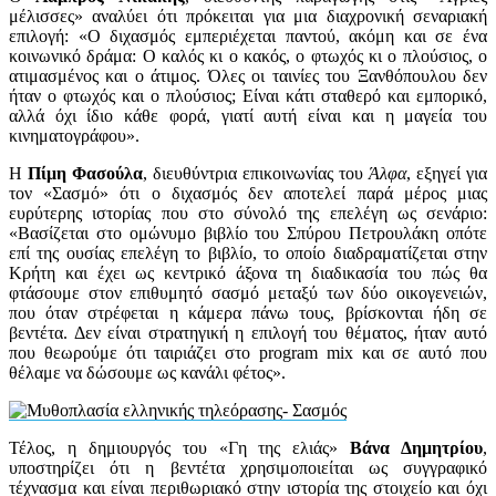
μέλισσες» αναλύει ότι πρόκειται για μια διαχρονική σεναριακή
επιλογή: «Ο διχασμός εμπεριέχεται παντού, ακόμη και σε ένα
κοινωνικό δράμα: Ο καλός κι ο κακός, ο φτωχός κι ο πλούσιος, ο
ατιμασμένος και ο άτιμος. Όλες οι ταινίες του Ξανθόπουλου δεν
ήταν ο φτωχός και ο πλούσιος; Είναι κάτι σταθερό και εμπορικό,
αλλά όχι ίδιο κάθε φορά, γιατί αυτή είναι και η μαγεία του
κινηματογράφου».
Η
Πίμη Φασούλα
, διευθύντρια επικοινωνίας του
Άλφα
, εξηγεί για
τον «Σασμό» ότι ο διχασμός δεν αποτελεί παρά μέρος μιας
ευρύτερης ιστορίας που στο σύνολό της επελέγη ως σενάριο:
«Βασίζεται στο ομώνυμο βιβλίο του Σπύρου Πετρουλάκη οπότε
επί της ουσίας επελέγη το βιβλίο, το οποίο διαδραματίζεται στην
Κρήτη και έχει ως κεντρικό άξονα τη διαδικασία του πώς θα
φτάσουμε στον επιθυμητό σασμό μεταξύ των δύο οικογενειών,
που όταν στρέφεται η κάμερα πάνω τους, βρίσκονται ήδη σε
βεντέτα. Δεν είναι στρατηγική η επιλογή του θέματος, ήταν αυτό
που θεωρούμε ότι ταιριάζει στο program mix και σε αυτό που
θέλαμε να δώσουμε ως κανάλι φέτος».
Τέλος, η δημιουργός του «Γη της ελιάς»
Βάνα Δημητρίου
,
υποστηρίζει ότι η βεντέτα χρησιμοποιείται ως συγγραφικό
τέχνασμα και είναι περιθωριακό στην ιστορία της στοιχείο και όχι