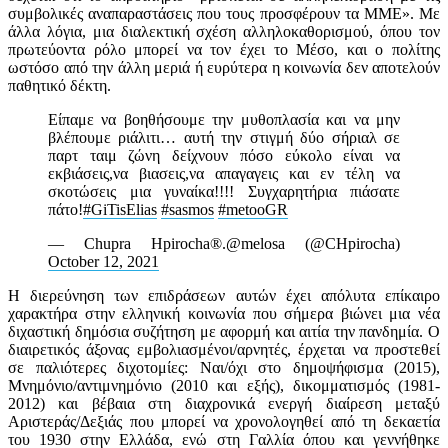
συμβολικές αναπαραστάσεις που τους προσφέρουν τα ΜΜΕ». Με
άλλα λόγια, μια διαλεκτική σχέση αλληλοκαθορισμού, όπου τον
πρωτεύοντα ρόλο μπορεί να τον έχει το Μέσο, και ο πολίτης
ωστόσο από την άλλη μεριά ή ευρύτερα η κοινωνία δεν αποτελούν
παθητικό δέκτη.
Είπαμε να βοηθήσουμε την μυθοπλασία και να μην
βλέπουμε ριάλιτι… αυτή την στιγμή δύο σήριαλ σε
παρτ ταιμ ζώνη δείχνουν πόσο εύκολο είναι να
εκβιάσεις,να βιασεις,να απαγαγεις και εν τέλη να
σκοτώσεις μια γυναίκα!!!! Συγχαρητήρια πιάσατε
πάτο!
#GiTisElias
#sasmos
#metooGR
— Chupra Hpirocha®️.@melosa (@CHpirocha)
October 12, 2021
Η διερεύνηση των επιδράσεων αυτών έχει απόλυτα επίκαιρο
χαρακτήρα στην ελληνική κοινωνία που σήμερα βιώνει μια νέα
διχαστική δημόσια συζήτηση με αφορμή και αιτία την πανδημία. Ο
διαιρετικός άξονας εμβολιασμένοι/αρνητές, έρχεται να προστεθεί
σε παλιότερες διχοτομίες: Nαι/όχι στο δημοψήφισμα (2015),
Μνημόνιο/αντιμνημόνιο (2010 και εξής), δικομματισμός (1981-
2012) και βέβαια στη διαχρονικά ενεργή διαίρεση μεταξύ
Αριστεράς/Δεξιάς που μπορεί να χρονολογηθεί από τη δεκαετία
του 1930 στην Ελλάδα, ενώ στη Γαλλία όπου και γεννήθηκε