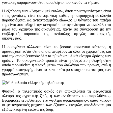
γυναίκες παραμένουν στο παρασκήνιο που κινούν τα νήματα.
Η εξαίρεση των «Άγριων μελισσών», όπου πρωταγωνίστριες είναι
τρεις γυναίκες, είναι φαινομενική καθώς η πατριαρχική ιδεολογία
παρουσιάζεται ως αντεστραμμένο είδωλο: Ο θάνατος του πατέρα
της είναι που οδηγεί την κεντρική πρωταγωνίστρια να αναλάβει το
ρόλο του αρχηγού της οικογένειας, πάντα σε σύγκρουση με την
επιβλητική παρουσία της αντίπαλης αμιγώς πατριαρχικής
οικογένειας.
Η οικογένεια άλλωστε είναι το βασικό κοινωνικό κύτταρο, η
πρωταρχική εστία στην οποία αναφέρονται όλοι οι χαρακτήρες και
από την οποία ξεκινούν όλα τα ηθικά και υλικά κίνητρα δράσης των
ηρώων. Το οικογενειακό τραπέζι είναι η συχνότερη σκηνή στην
οποία προωθείται η πλοκή μέσω του διαλόγου των ηρώων, ενώ η
γραμμή καταγωγής είναι το κεντρικότερο στοιχείο ταυτότητας των
πρωταγωνιστών.
Φυσικά, ο τηλεοπτικός φακός δεν αποκαλύπτει τη ρεαλιστική
πλευρά της αγροτικής ζωής ή των αντιθέσεων του παρελθόντος.
Εφαρμόζει περισσότερο ένα «φίλτρο ωραιοποίησης», όπως κάνουν
οι φωτογραφικές μηχανές των έξυπνων κινητών, αποδίδοντας μια
εξιδανικευμένη εικόνα της ζωής.