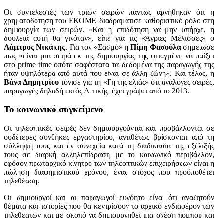
Οι συντελεστές των τριών σειρών πάντως αρνήθηκαν ότι η
χρηματοδότηση του ΕΚΟΜΕ διαδραμάτισε καθοριστικό ρόλο στη
δημιουργία των σειρών. «Και η επιδότηση να μην υπήρχε, η
δουλειά αυτή θα γινόταν», είπε για τις «Άγριες Μέλισσες» ο
Λάμπρος Νικάκης
. Για τον «Σασμό» η
Πίμη Φασούλα
σημείωσε
πως «είναι μια σειρά εκ της δημιουργίας της φτιαγμένη να παίξει
στο prime time οπότε σαφέστατα τα δεδομένα της παραγωγής της
ήταν υψηλότερα από αυτά που είναι σε άλλη ζώνη». Και τέλος, η
Βάνα Δημητρίου
τόνισε για τη «Γη της ελιάς» ότι ανάλογες σειρές,
παραγωγές δηλαδή εκτός Αττικής, έχει γράψει από το 2013.
Το κοινωνικό συγκείμενο
Οι τηλεοπτικές σειρές δεν δημιουργούνται και προβάλλονται σε
ουδέτερες συνθήκες εργαστηρίου, αντιθέτως βρίσκονται από τη
σύλληψή τους και εν συνεχεία κατά τη διαδικασία της εξέλιξής
τους σε διαρκή αλληλεπίδραση με το κοινωνικό περιβάλλον,
εφόσον πρωταρχικό κίνητρο των τηλεοπτικών επιχειρήσεων είναι η
πώληση διαφημιστικού χρόνου, ένας στόχος που προϋποθέτει
τηλεθέαση.
Οι δημιουργοί και οι παραγωγοί ευνόητο είναι ότι αναζητούν
θέματα και ιστορίες που θα κεντρίσουν το αρχικό ενδιαφέρον των
τηλεθεατών και με σκοπό να δημιουργηθεί μια σχέση πομπού και