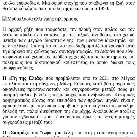
κύκλο επεισοδίων. Μια σειρά εποχής που αναβιώνει τη ζωή στον
θεσσαλικό κάμπο από τα τέλη της δεκαετίας του 1950.
Η αρχική ρήξη που τροφοδοτεί την πλοκή στον πρώτο και τον
δεύτερο κύκλο έχει να κάνει με τις ταξικές αντιθέσεις στο χωριό
μεταξύ των μεγαλο-ιδιοκτητών γης, των μεσαίων ιδιοκτητών και
των κολίγων. Στον τρίτο κύκλο που διαδραματίζεται χρονικά κατά
τη διάρκεια της χούντας των συνταγματαρχών, το Διαφάνι που είναι
το φανταστικό χωριό της υπόθεσης, χωρίζεται σε υποστηρικτές και
πολέμιους του δικτατορικού καθεστώτος το οποίο διώκει τους
αντιφρονούντες.
Η «Γη της Ελιάς»
που προβάλλεται από το 2021 στο Μέγκα
εκτυλίσσεται στη σύγχρονη Μάνη. Εύπορες κατά βάση αγροτικές
οικογένειες πρωταγωνιστούν και συγκρούονται μεταξύ τους με
αφορμή παλιές βεντέτες της περιοχής που αναβιώνουν. Κεντρικός
αφηγηματικός άξονας στα επεισόδια των πρώτων μηνών είναι η
«μπαμπεσιά» με την οποία παραβίασε μια οικογένεια τη «σιάξη»,
δηλαδή την παλιά διευθέτηση της διαμάχης. Ακολουθούν πράξεις
για τον «γδικιωμό» που φέρνουν τους ήρωες σε νέες αιματηρές
συγκρούσεις μεταξύ τους.
Ο «Σασμός»
του Άλφα, μια λέξη που στη μεσαιωνική κρητική