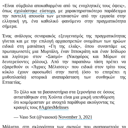
«Είναι σύμβολα αποκαθαρμένα από τις ενοχλητικές τους όψεις»,
όπως
σχολιάστηκε εύστοχα
, με χαρακτηριστικότερο παράδειγμα
την παντελή απουσία των μεταναστών από την εργασία στην
ελληνική γη, ένα καθολικό φαινόμενο στην πραγματικότητα
σήμερα.
Ένας ανάλογος σεναριακός εξευγενισμός της πραγματικότητας
γίνεται και με την επιλογή αρχαιοπρεπών ονομάτων των ηρώων
ειδικά στη μανιάτικη «Γη της ελιάς», όπου συναντάμε ως
πρωταγωνιστές μια Μυρτάλη, έναν Ιπποκράτη και έναν Ισίδωρο
και λιγότερο στον «Σασμό» (Νικηφόρος και Μύρων σε
δευτερεύοντες ρόλους). Από την παραπάνω τάση πρέπει να
εξαιρεθούν οι «Άγριες Μέλισσες» που ειδικά στον τρίτο τους
κύκλο έχουν αφοσιωθεί στην πιστή (όσο το επιτρέπει η
μυθοπλασία) ιστορικά αναπαράσταση των συνθηκών της
Επταετίας.
Το ξύλο και τα βασανιστήρια στα ξερονήσια σε όσους
αντιστάθηκαν στη Χούντα είναι μια μικρή υπενθύμιση
ότι κοιμόμασταν με ανοιχτά παράθυρα ακούγοντας τις
κραυγές τους
#AgriesMelisses
— Vaso Sot (@vasosot)
November 3, 2021
Μάλιστα, στη σκληρότητα των σκηνών που αναπαριστούν τα