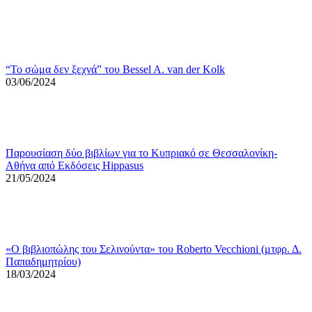
“Το σώμα δεν ξεχνά” του Bessel A. van der Kolk
03/06/2024
Παρουσίαση δύο βιβλίων για το Κυπριακό σε Θεσσαλονίκη-
Αθήνα από Εκδόσεις Hippasus
21/05/2024
«Ο βιβλιoπώλης του Σελινούντα» του Roberto Vecchioni (μτφρ. Δ.
Παπαδημητρίου)
18/03/2024