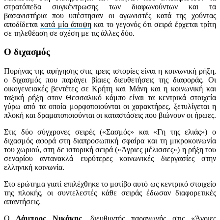
στρατόπεδα συγκέντρωσης των διαφωνούντων και τα
βασανιστήρια που υπέστησαν οι αγωνιστές κατά της χούντας
αποδίδεται
κατά μία άποψη
και το γεγονός ότι σειρά έρχεται τρίτη
σε τηλεθέαση σε σχέση με τις άλλες δύο.
Ο διχασμός
Πυρήνας της αφήγησης στις τρεις ιστορίες είναι η κοινωνική ρήξη,
ο διχασμός που παράγει βίαιες διευθετήσεις της διαφοράς. Οι
οικογενειακές βεντέτες σε Κρήτη και Μάνη και η κοινωνική και
ταξική ρήξη στον Θεσσαλικό κάμπο είναι τα κεντρικά στοιχεία
γύρω από τα οποία μορφοποιούνται οι χαρακτήρες, ξετυλίγεται η
πλοκή και δραματοποιούνται οι καταστάσεις που βιώνουν οι ήρωες.
Στις δύο σύγχρονες σειρές («Σασμός» και «Γη της ελιάς») ο
διχασμός αφορά στη διαπροσωπική σφαίρα και τη μικροκοινωνία
του χωριού, στη δε ιστορική σειρά («Άγριες μέλισσες») η ρήξη του
σεναρίου αντανακλά ευρύτερες κοινωνικές διεργασίες στην
ελληνική κοινωνία.
Στο ερώτημα γιατί επιλέχθηκε το μοτίβο αυτό ως κεντρικό στοιχείο
της πλοκής, οι συντελεστές κάθε σειράς έδωσαν διαφορετικές
απαντήσεις.
Ο
Λάμπρος Νικάκης
, διευθυντής παραγωγής στις «Άγριες