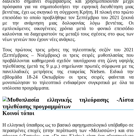
διάλεκτο σημαίνει συμβιβασμός και χρησιμοποιούταν μέχρι
πρόσφατα για να σηματοδοτήσει την ειρηνική διευθέτηση μιας
βεντέτας, έχει ως σκηνικό τη σύγχρονη Κρήτη. Η πλοκή στο πρώτο
επεισόδιο το οποίο προβλήθηκε τον Σεπτέμβριο του 2021 ξεκινά
με την ανάμνηση μιας δολοφονίας λόγω βεντέτας. Οι
εμπλεκόμενες οικογένειες χρόνια μετά το φονικό επεισόδιο
καλούνται να διαχειριστούν τις μεταξύ τους σχέσεις στο φως των
νέων γενεών που έχουν νέες ανάγκες.
Τους πρώτους τρεις μήνες της τηλεοπτικής σεζόν του 2021
(Σεπτέμβριος – Νοέμβριος) οι τρεις σειρές μυθοπλασίας που
προβάλλονται καθημερινά σχεδόν ταυτόχρονα στη ζώνη υψηλής
τηλεθέασης (μετά τις 9 μ.μ.) σημείωναν πρωτιές σύμφωνα με τις
πανελλαδικές μετρήσεις της εταιρείας Nielsen. Ειδικά την
εβδομάδα 18-24 Οκτωβρίου οι τρεις σειρές φαίνεται να
μονοπώλησαν το τηλεοπτικό ενδιαφέρον συγκριτικά με όλα τα
υπόλοιπα προγράμματα.
Κοινοί τόποι
Η ελληνική ύπαιθρος ως το βασικό αφηγηματολογικό υπόβαθρο σε
περασμένες εποχές (στην περίπτωση των «Μελισσών») και στο
σήμερα («Σασμός» και «Γη της Ελιάς») είναι ένα αξιοσημείωτο