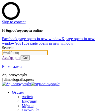
Skip to content
Η
δημοσιογραφία
online
Facebook page opens in new window
X page opens in new
window
YouTube page opens in new window
Search:
Αναζήτηση
Επικοινωνία
Δημοσιογραφία
| dimosiografia.press
Θέματα
Διεθνή
Επιστήμη
Μήντια
Οικονομία