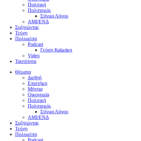
Πολιτική
Πολιτισμός
Στίγμα Λόγου
AMI/ΕΝΔ
Συζητώντας
Τεύχη
Πολυμέσα
Podcast
Γεύση Καϊμάκη
Video
Ταυτότητα
Θέματα
Διεθνή
Επιστήμη
Μήντια
Οικονομία
Πολιτική
Πολιτισμός
Στίγμα Λόγου
AMI/ΕΝΔ
Συζητώντας
Τεύχη
Πολυμέσα
Podcast