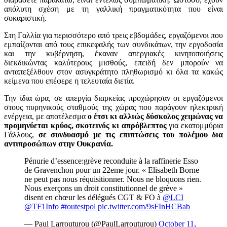
απόλυτη σχέση με τη γαλλική πραγματικότητα που είναι
σοκαριστική.
Στη Γαλλία για περισσότερο από τρεις εβδομάδες, εργαζόμενοι που
εμπαίζονται από τους επικεφαλής των συνδικάτων, την εργοδοσία
και την κυβέρνηση, έκαναν απεργιακές κινητοποιήσεις
διεκδικώντας καλύτερους μισθούς, επειδή δεν μπορούν να
ανταπεξέλθουν στον ασυγκράτητο πληθωρισμό κι όλα τα κακώς
κείμενα που επέφερε η τελευταία διετία.
Την ίδια ώρα, σε απεργία διαρκείας προχώρησαν οι εργαζόμενοι
στους πυρηνικούς σταθμούς της χώρας που παράγουν ηλεκτρική
ενέργεια, με αποτέλεσμα
ο έτσι κι αλλιώς δύσκολος χειμώνας να
προμηνύεται κρύος, σκοτεινός κι απρόβλεπτος
για εκατομμύρια
Γάλλους,
σε συνδυασμό με τις επιπτώσεις του πολέμου δια
αντιπροσώπων στην Ουκρανία.
Pénurie d’essence:grève reconduite à la raffinerie Esso
de Gravenchon pour un 22eme jour. « Elisabeth Borne
ne peut pas nous réquisitionner. Nous ne bloquons rien.
Nous exerçons un droit constitutionnel de grève »
disent en chœur les délégués CGT & FO à
@LCI
@TF1Info
#toutestpol
pic.twitter.com/9sFInHCBab
— Paul Larrouturou (@PaulLarrouturou)
October 11,