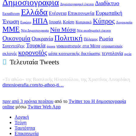
Δημοσιογραφία
Διαδίκτυο
Δημοσιογραφική έρευνα
Ελλάδα
Ευρωπαϊκή
Επικοινωνία
Ενέργεια
Εκπαίδευση
ΗΠΑ
Κύπρος
Ένωση
Κρίση
Ισραήλ
Κυπριακό
Ευρώπη
Λογοκρισία
ΜΜΕ
Νέα Μέσα
Νέα ακαδημαϊκή έρευνα
Νέα Δημοσιογραφία
Πολιτική
Οικονομία
Ουκρανία
Ρωσία
Πόλεμος
Τουρκία
Συνεντεύξεις
γραμματισμός στα Μέσα
άμυνα
εγγραματισμός
κορονοϊός
εκλογές
τεχνολογία
μέσα κοινωνικής δικτύωσης
υγεία
Τελευταία Tweets
«Το αθώο» της Βασιλικής Ηλιοπούλου, της Χριστίνας Λιναρδάκη
dimosiografia.com/to-athoo-ti…
πριν από 3 χρόνια περίπου
από το
Twitter του Η δημοσιογραφία
online
μέσω
Twitter Web App
Αρχική
Τεύχη
Ταυτότητα
Επικοινωνία