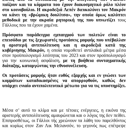
παίζουν και τα κόμματα που έχουν διακοσμητικό ρόλο πλέον
στο κοινοβούλιο. Η ακροδεξιά Λεπέν διευκολύνει τον Μακρόν
να κάνει τη «βρώμικη δουλίτσα»,
την οποία όμως καλύπτει
μεθοδικά με την ακραία ρητορική της που υπνωτίζει
τους
Γάλλους που τα έχουν χαμένα.
Πρόσφατο παράδειγμα εμπαιγμού των πολιτών είναι το
επεισόδιο με τις ξεχωριστές προτάσεις μομφής που υπέβαλλαν
η αριστερή αντιπολίτευση και η ακροδεξιά κατά της
κυβέρνησης Μακρόν,
η οποία νομοθετεί αντιλαϊκά μέτρα μέσα
στον προϋπολογισμό λιτότητας του 2023 και στον προϋπολογισμό
για την κοινωνική ασφάλιση,
με τη βοήθεια συνταγματικής
διάταξης,
καταργώντας την εθνοσυνέλευση.
Οι προτάσεις μομφής ήταν ευθύς εξαρχής και εν γνώσει των
κομμάτων καταδικασμένες να απορριφθούν, καθώς δεν
υπάρχει ενιαίο αντιπολιτευτικό μέτωπο για να τις υποστηρίξει.
Μέσα σ’ αυτό το κλίμα και με τέτοιες ενέργειες, η εικόνα της
αριστερής αντιπολίτευσης αμαυρώνεται και ο λόγος της δεν πείθει.
Επιπροσθέτως, οι Γάλλοι τής χρεώνουν τα λάθη του παρελθόντος
και κυρίως στον Ζαν Λικ Μελανσόν, το γεγονός πως επέτρεψε