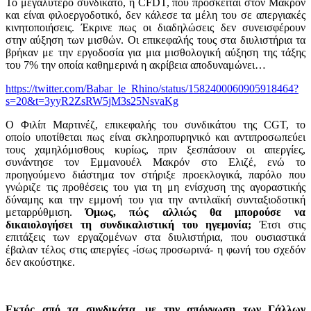
Το μεγαλύτερο συνδικάτο, η CFDT, που πρόσκειται στον Μακρόν
και είναι φιλοεργοδοτικό, δεν κάλεσε τα μέλη του σε απεργιακές
κινητοποιήσεις. Έκρινε πως οι διαδηλώσεις δεν συνεισφέρουν
στην αύξηση των μισθών. Οι επικεφαλής τους στα διυλιστήρια τα
βρήκαν με την εργοδοσία για μια μισθολογική αύξηση της τάξης
του 7% την οποία καθημερινά η ακρίβεια αποδυναμώνει…
https://twitter.com/Babar_le_Rhino/status/1582400060905918464?
s=20&t=3yyR2ZsRW5jM3s25NsvaKg
Ο Φιλίπ Μαρτινέζ, επικεφαλής του συνδικάτου της CGT, το
οποίο υποτίθεται πως είναι σκληροπυρηνικό και αντιπροσωπεύει
τους χαμηλόμισθους κυρίως, πριν ξεσπάσουν οι απεργίες,
συνάντησε τον Εμμανουέλ Μακρόν στο Ελιζέ, ενώ το
προηγούμενο διάστημα τον στήριξε προεκλογικά, παρόλο που
γνώριζε τις προθέσεις του για τη μη ενίσχυση της αγοραστικής
δύναμης και την εμμονή του για την αντιλαϊκή συνταξιοδοτική
μεταρρύθμιση.
Όμως, πώς αλλιώς θα μπορούσε να
δικαιολογήσει τη συνδικαλιστική του ηγεμονία;
Έτσι στις
επιτάξεις των εργαζομένων στα διυλιστήρια, που ουσιαστικά
έβαλαν τέλος στις απεργίες -ίσως προσωρινά- η φωνή του σχεδόν
δεν ακούστηκε.
Εκτός από τα συνδικάτα, με την απόγνωση των Γάλλων