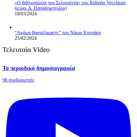
«Ο βιβλιoπώλης του Σελινούντα» του Roberto Vecchioni
(μτφρ. Δ. Παπαδημητρίου)
18/03/2024
“Ακόμα βαφτιζόμαστε” του Νίκου Ερηνάκη
25/02/2024
Τελευταία Video
Το περιοδικό δημοσιογραφία
98 συνδρομητές