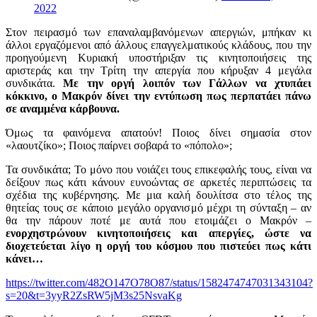
2022
Στον πειρασμό των επαναλαμβανόμενων απεργιών, μπήκαν κι
άλλοι εργαζόμενοι από άλλους επαγγελματικούς κλάδους, που την
προηγούμενη Κυριακή υποστήριξαν τις κινητοποιήσεις της
αριστεράς και την Τρίτη την απεργία που κήρυξαν 4 μεγάλα
συνδικάτα.
Με την οργή λοιπόν των Γάλλων να χτυπάει
κόκκινο, ο Μακρόν δίνει την εντύπωση πως περπατάει πάνω
σε αναμμένα κάρβουνα.
Όμως τα φαινόμενα απατούν! Ποιος δίνει σημασία στον
«λαουτζίκο»; Ποιος παίρνει σοβαρά το «πόπολο»;
Τα συνδικάτα; Το μόνο που νοιάζει τους επικεφαλής τους, είναι να
δείξουν πως κάτι κάνουν ευνοώντας σε αρκετές περιπτώσεις τα
σχέδια της κυβέρνησης. Με μια καλή δουλίτσα στο τέλος της
θητείας τους σε κάποιο μεγάλο οργανισμό μέχρι τη σύνταξη – αν
θα την πάρουν ποτέ με αυτά που ετοιμάζει ο Μακρόν –
ενορχηστρώνουν κινητοποιήσεις και απεργίες, ώστε να
διοχετεύεται λίγο η οργή του κόσμου που πιστεύει πως κάτι
κάνει…
https://twitter.com/482O147O78O87/status/1582474747031343104?
s=20&t=3yyR2ZsRW5jM3s25NsvaKg