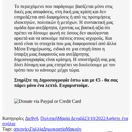
Το περιεχόμενο που παράγουμε βασίζεται μόνο στις
δικές μας αποφάσεις, στη δική μας κρίση και δεν
επηρεάζεται από διαφημίσεις ή από τις προτιμήσεις
ιδιοκτητών, πολιτικών ή μετόχων. Η συντακτική μας
ομάδα δρα ανεξάρτητα, έχοντας ως βασική αξία ότι
πρέπει να δίνουμε φωνή σε όσους δεν ακούγονται
αρκετά και να ασκούμε πιέσεις στους ισχυρούς. Και
αυτό είναι το στοιχεία που μας διαφοροποιεί από άλλα
Μέσα Ενημέρωσης, ειδικά σε μια εποχή όπου η
ύπαρξη μιας διαφανούς και ανεξάρτητης
δημοσιογραφίας είναι κρίσιμη. Η υποστήριξή σας μας
δίνει δύναμη και μας επιτρέπει να δουλεύουμε με τον
τρόπο που το κάνουμε μέχρι τώρα.
Στηρίξτε τη
Δημοσιογραφία
έστω και με €5 - θα σας
πάρει μόνο ένα λεπτό. Ευχαριστούμε.
Κατηγορίες
Διεθνή
,
Πολιτική
Μαρία Δεναξά
23/10/2022
Αφήστε ένα
σχόλιο
Tags:
απεργίες
Γαλλία
Δημοκρατία
Μακρόν