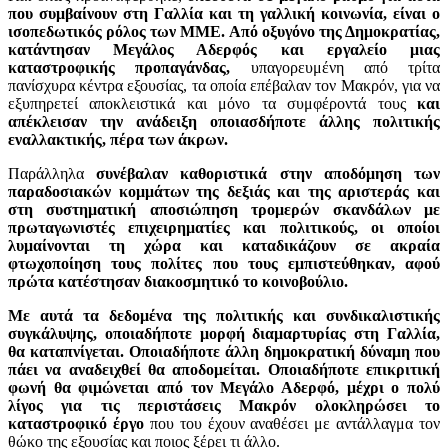
που συμβαίνουν στη Γαλλία και τη γαλλική κοινωνία, είναι ο
ισοπεδωτικός ρόλος των ΜΜΕ. Από οξυγόνο της Δημοκρατίας,
κατάντησαν Μεγάλος Αδερφός και εργαλείο μιας
καταστροφικής προπαγάνδας,
υπαγορευμένη από τρίτα
πανίσχυρα κέντρα εξουσίας, τα οποία επέβαλαν τον Μακρόν, για να
εξυπηρετεί αποκλειστικά και μόνο τα συμφέροντά τους
και
απέκλεισαν την ανάδειξη οποιασδήποτε άλλης πολιτικής
εναλλακτικής, πέρα των άκρων.
Παράλληλα
συνέβαλαν καθοριστικά στην αποδόμηση των
παραδοσιακών κομμάτων της δεξιάς και της αριστεράς και
στη συστηματική αποσιώπηση τρομερών σκανδάλων με
πρωταγωνιστές επιχειρηματίες και πολιτικούς, οι οποίοι
λυμαίνονται τη χώρα και καταδικάζουν σε ακραία
φτωχοποίηση τους πολίτες που τους εμπιστεύθηκαν, αφού
πρώτα κατέστησαν διακοσμητικό το κοινοβούλιο.
Με αυτά τα δεδομένα της πολιτικής και συνδικαλιστικής
συγκάλυψης, οποιαδήποτε μορφή διαμαρτυρίας στη Γαλλία,
θα καταπνίγεται. Οποιαδήποτε άλλη δημοκρατική δύναμη που
πάει να αναδειχθεί θα αποδομείται. Οποιαδήποτε επικριτική
φωνή θα φιμώνεται από τον Μεγάλο Αδερφό, μέχρι ο πολύ
λίγος για τις περιστάσεις Μακρόν ολοκληρώσει το
καταστροφικό έργο
που του έχουν αναθέσει με αντάλλαγμα τον
θώκο της εξουσίας και ποιος ξέρει τι άλλο.