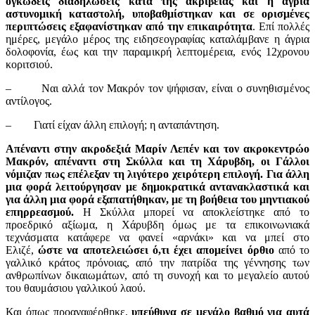
ογκώδεις διαδηλώσεις κατά της ακρίβειας και η άγρια
αστυνομική καταστολή, υποβαθμίστηκαν και σε ορισμένες
περιπτώσεις εξαφανίστηκαν
από την επικαιρότητα
. Επί πολλές
ημέρες, μεγάλο μέρος της ειδησεογραφίας καταλάμβανε η άγρια
δολοφονία, έως και την παραμικρή λεπτομέρεια, ενός 12χρονου
κοριτσιού.
– Ναι αλλά τον Μακρόν τον ψήφισαν, είναι ο συνηθισμένος
αντίλογος.
– Γιατί είχαν άλλη επιλογή; η ανταπάντηση.
Απέναντι στην ακροδεξιά Μαρίν Λεπέν και τον ακροκεντρώο
Μακρόν
, απέναντι στη Σκύλλα και τη Χάρυβδη, οι Γάλλοι
νόμιζαν πως επέλεξαν τη λιγότερο χειρότερη επιλογή. Για άλλη
μια φορά λειτούργησαν με δημοκρατικά αντανακλαστικά και
για άλλη μια φορά εξαπατήθηκαν, με τη βοήθεια του μηντιακού
επηρρεασμού.
Η Σκύλλα μπορεί να αποκλείστηκε από το
προεδρικό αξίωμα, η Χάρυβδη όμως με τα επικοινωνιακά
τεχνάσματα κατάφερε να φανεί «αρνάκι» και να μπεί στο
Ελιζέ,
ώστε να αποτελειώσει ό,τι έχει απομείνει όρθιο
από το
γαλλικό κράτος πρόνοιας, από την πατρίδα της γέννησης των
ανθρωπίνων δικαιωμάτων, από τη συνοχή και το μεγαλείο αυτού
του θαυμάσιου γαλλικού λαού.
Και όπως προαναφέρθηκε,
υπεύθυνα σε μεγάλο βαθμό για αυτά