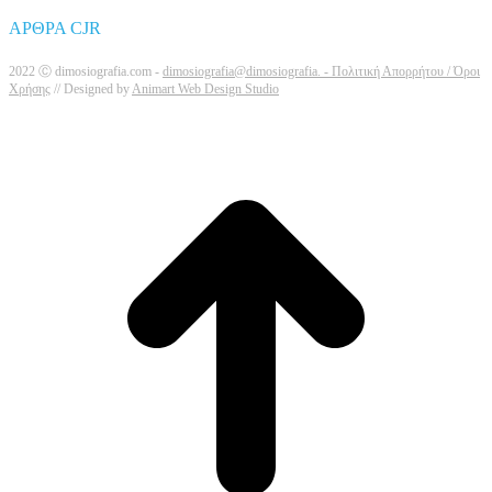
ΑΡΘΡΑ CJR
2022 Ⓒ dimosiografia.com -
dimosiografia@dimosiografia. -
Πολιτική Απορρήτου / Όροι
Χρήσης
// Designed by
Animart Web Design Studio