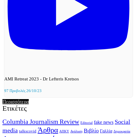
AMI Retreat 2023 - Dr Lefteris Kretsos
97 Προβολές
26/10/23
Περισσότερα
Ετικέτες
Columbia Journalism Review
Social
fake news
Editorial
Άρθρα
media
Βιβλίο
Γαλλία
talkscovid
Ανάλυση
ΑΠΚΥ
Δημοκρατία