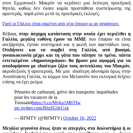
στον Εμμανουέλ Μακρόν να κερδίσει μια δεύτερη προεδρική
θητεία, καθώς δεν έκανε καμία προσπάθεια συσπείρωσης της
αριστεράς, παρά μόνο μετά τις προεδρικές εκλογές.
Γιατί οι Γάλλοι είναι χαμένοι από χέρι όποιον κι αν ψηφίσουν
.
Βέβαια,
στην άσχημη κατάσταση στην οποία έχει περιέλθει η
Γαλλία, μεγάλη ευθύνη έχουν τα ΜΜΕ
που έπαψαν να είναι
ανεξάρτητα, έγιναν συστημικά και η φωνή των αφεντάδων τους.
Οτιδήποτε και να συμβεί στη Γαλλία, από βιασμό,
γυναικοκτονία μέχρι και τη γάτα που πάτησε το τρένο, πάντα
εντεταλμένοι «δημοσιογράφοι» θα βρουν μια αφορμή για να
αποδομήσουν με ιδιαίτερο ζήλο τους αντιπάλους του Μακρόν
,
ακροδεξιούς ή αριστερούς. Με μια ιδιαίτερη αδυναμία όμως στην
Ανυπότακτη Γαλλία, το κόμμα του Μελανσόν που εκλογικά δείχνει
επίσης να έχει ρεύμα.
Pénuries de carburant, grève des transports: inquiétudes
pour les vacances de la
Toussaint
https://t.co/Mvku1MbTIw
pic.twitter.com/BfqSG0eUzk
— BFMTV (@BFMTV)
October 16, 2022
Μεγάλα γεγονότα όπως ήταν οι απεργίες στα διυλιστήρια ή οι