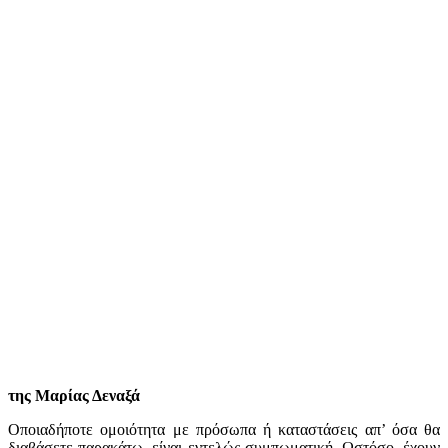
της Μαρίας Δεναξά
Oποιαδήποτε ομοιότητα με πρόσωπα ή καταστάσεις απ’ όσα θα
διαβάσετε παρακάτω, είναι εντελώς συμπωματική. Ωστόσο, έχουν