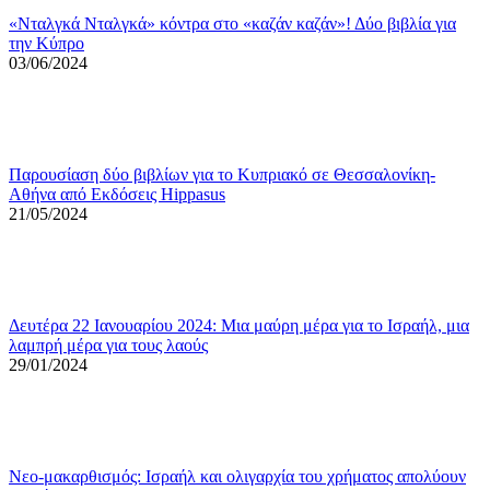
«Νταλγκά Νταλγκά» κόντρα στο «καζάν καζάν»! Δύο βιβλία για
την Κύπρο
03/06/2024
Παρουσίαση δύο βιβλίων για το Κυπριακό σε Θεσσαλονίκη-
Αθήνα από Εκδόσεις Hippasus
21/05/2024
Δευτέρα 22 Ιανουαρίου 2024: Μια μαύρη μέρα για το Ισραήλ, μια
λαμπρή μέρα για τους λαούς
29/01/2024
Νεο-μακαρθισμός: Ισραήλ και ολιγαρχία του χρήματος απολύουν