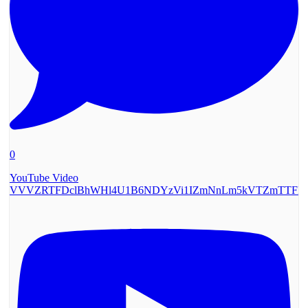
0
YouTube Video
VVVZRTFDclBhWHl4U1B6NDYzVi1IZmNnLm5kVTZmTTF