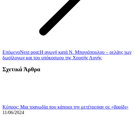
Επόμενο
Next post:
Η αγωγή κατά Ν. Μπογιόπουλου – ρελάνς των
δωσίλογων και του υπόκοσμου της Χρυσής Αυγής
Σχετικά Άρθρα
Κύπρος: Μια τραγωδία που κάποιοι την μετέτρεψαν σε «βαρίδι»
11/06/2024