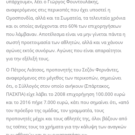
υπάρχουμε», λέει ο Γιώργος Φουντουλάκης,
αναφερόμενος στις περικοπές που έχει υποστεί η
Ομοσπονδία, αλλά και τα Σωματεία, τα τελευταία χρόνια
και οι οποίες ανέρχονται στο 60% των επιχορηγήσεων
που λάμβαναν. Αποτέλεσμα είναι να μην γίνεται πάντα η
σωστή προετοιμασία των αθλητών, αλλά και να χάνουν
αγώνες εκτός συνόρων. Αγώνες που είναι απαραίτητοι
για την εξέλιξή τους.
Ο Πέτρος Λιάτσος, προπονητής του Σεζόν Φερνάντες,
αναφερόμενος στο μέγεθος των περικοπών, σημειώνει
ότι, ο Σύλλογός στον οποίο ανήκουν (Σπάρτακος,
ΠΑΣΚΠΑ) είχε λάβει το 2008 επιχορήγηση 100.000 ευρώ
και το 2016 πήρε 7.000 ευρώ, κάτι που σημαίνει ότι, «από
τον πρόεδρο της ομάδας, τον γραμματέα, τους
προπονητές μέχρι και τους αθλητές της, όλοι βάζουν από
τις τσέπες τους τα χρήματα για την κάλυψη των αναγκών
των αθλητών και των εγκαταστάσεων».