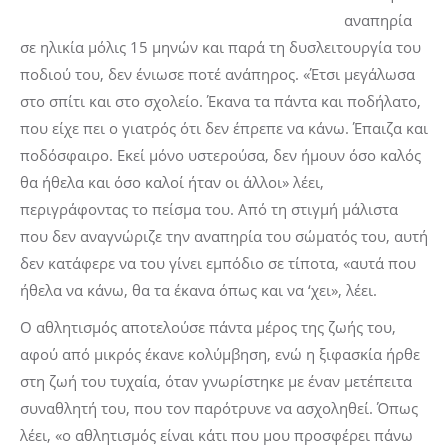
αναπηρία
σε ηλικία μόλις 15 μηνών και παρά τη δυσλειτουργία του
ποδιού του, δεν ένιωσε ποτέ ανάπηρος. «Έτσι μεγάλωσα
στο σπίτι και στο σχολείο. Έκανα τα πάντα και ποδήλατο,
που είχε πει ο γιατρός ότι δεν έπρεπε να κάνω. Έπαιζα και
ποδόσφαιρο. Εκεί μόνο υστερούσα, δεν ήμουν όσο καλός
θα ήθελα και όσο καλοί ήταν οι άλλοι» λέει,
περιγράφοντας το πείσμα του. Από τη στιγμή μάλιστα
που δεν αναγνώριζε την αναπηρία του σώματός του, αυτή
δεν κατάφερε να του γίνει εμπόδιο σε τίποτα, «αυτά που
ήθελα να κάνω, θα τα έκανα όπως και να ‘χει», λέει.
Ο αθλητισμός αποτελούσε πάντα μέρος της ζωής του,
αφού από μικρός έκανε κολύμβηση, ενώ η ξιφασκία ήρθε
στη ζωή του τυχαία, όταν γνωρίστηκε με έναν μετέπειτα
συναθλητή του, που τον παρότρυνε να ασχοληθεί. Όπως
λέει, «ο αθλητισμός είναι κάτι που μου προσφέρει πάνω