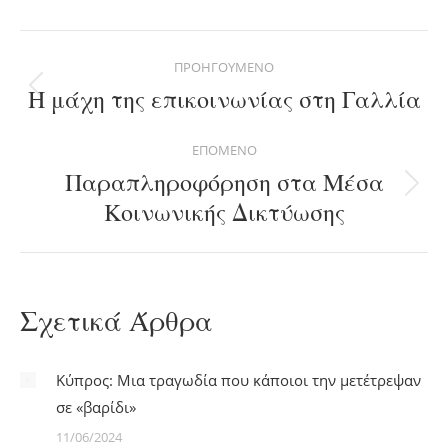
Facebook
X
Pinterest
LinkedIn
WhatsApp
Post
ΠΡΟΗΓΟΎΜΕΝΟ
navigation
Η μάχη της επικοινωνίας στη Γαλλία
Previous
post:
ΕΠΌΜΕΝΟ
Παραπληροφόρηση στα Μέσα
Next
Κοινωνικής Δικτύωσης
post:
Σχετικά Άρθρα
Κύπρος: Μια τραγωδία που κάποιοι την μετέτρεψαν
σε «βαρίδι»
11/06/2024