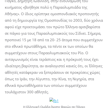
Πάγκο, Δημήτρη Ιωαννίδη, στην ενδυνάμωση του
κινήματος «βοήθησε πολύ η Παραολυμπιάδα της
Αθήνας». Ο ίδιος ορίστηκε ομοσπονδιακός προπονητής
από τη δημιουργία της Ομοσπονδίας το 2003, δύο χρόνια
αφού είχε προετοιμάσει τον πρώτο Έλληνα αρσιβαρίστα
σε πάγκο για τους Παραολυμπιακούς του Σίδνεϊ. Σήμερα,
προπονεί 15 με 18 από τα 20- 25 άτομα που συμμετέχουν
στο εθνικό πρωτάθλημα, τα πέντε εκ των οποίων θα
συμμετέχουν στους Παραολυμπιακούς του Ρίο. Ο
ανταγωνισμός είναι τεράστιος και η πρόκρισή τους έχει
ιδιαίτερη βαρύτητα, αν αναλογιστεί κανείς ότι, οι Έλληνες
αθλητές κατάφεραν να ξεπεράσουν σε προκρίσεις χώρες
όπως το Ιράν, την Αίγυπτο, την Κίνα, τη Νιγηρία, στα
εθνικά πρωταθλήματα των οποίων συμμετέχουν
τουλάχιστον 300 αθλητές.
Η Ελληνική Ομάδα Άρσης Βαρών σε Πάγκο