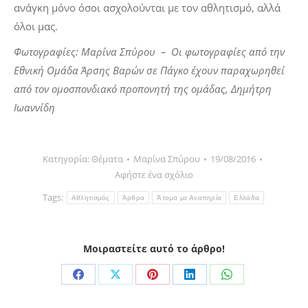
ανάγκη μόνο όσοι ασχολούνται με τον αθλητισμό, αλλά
όλοι μας.
Φωτογραφίες: Μαρίνα Σπύρου – Οι φωτογραφίες από την
Εθνική Ομάδα Άρσης Βαρών σε Πάγκο έχουν παραχωρηθεί
από τον ομοσπονδιακό προπονητή της ομάδας, Δημήτρη
Ιωαννίδη
Κατηγορία:
Θέματα
Μαρίνα Σπύρου
19/08/2016
Αφήστε ένα σχόλιο
Tags:
Αθλητισμός
Άρθρα
Άτομα με Αναπηρία
Ελλάδα
Μοιραστείτε αυτό το άρθρο!
Share
Share
Share
Share
Share
on
on
on
on
on