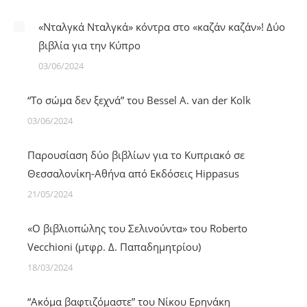
«Νταλγκά Νταλγκά» κόντρα στο «καζάν καζάν»! Δύο
βιβλία για την Κύπρο
03/06/2024
“Το σώμα δεν ξεχνά” του Bessel A. van der Kolk
03/06/2024
Παρουσίαση δύο βιβλίων για το Κυπριακό σε
Θεσσαλονίκη-Αθήνα από Εκδόσεις Hippasus
21/05/2024
«Ο βιβλιoπώλης του Σελινούντα» του Roberto
Vecchioni (μτφρ. Δ. Παπαδημητρίου)
18/03/2024
“Ακόμα βαφτιζόμαστε” του Νίκου Ερηνάκη