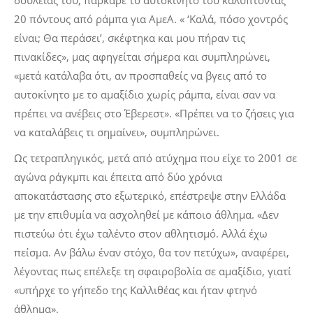
δουλειάς του, πάρκαρε το αυτοκίνητό του καλύπτοντας
20 πόντους από ράμπα για ΑμεΑ. « ‘Καλά, πόσο χοντρός
είναι; Θα περάσει’, σκέφτηκα και μου πήραν τις
πινακίδες», μας αφηγείται σήμερα και συμπληρώνει,
«μετά κατάλαβα ότι, αν προσπαθείς να βγεις από το
αυτοκίνητο με το αμαξίδιο χωρίς ράμπα, είναι σαν να
πρέπει να ανέβεις στο Έβερεστ». «Πρέπει να το ζήσεις για
να καταλάβεις τι σημαίνει», συμπληρώνει.
Ως τετραπληγικός, μετά από ατύχημα που είχε το 2001 σε
αγώνα ράγκμπι και έπειτα από δύο χρόνια
αποκατάστασης στο εξωτερικό, επέστρεψε στην Ελλάδα
με την επιθυμία να ασχοληθεί με κάποιο άθλημα. «Δεν
πιστεύω ότι έχω ταλέντο στον αθλητισμό. Αλλά έχω
πείσμα. Αν βάλω έναν στόχο, θα τον πετύχω», αναφέρει,
λέγοντας πως επέλεξε τη σφαιροβολία σε αμαξίδιο, γιατί
«υπήρχε το γήπεδο της Καλλιθέας και ήταν φτηνό
άθλημα».