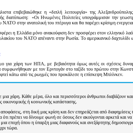
άλιστα επιβεβαιώθηκε η «διπλή λειτουργία» της Αλεξανδρούπολη
εξής διατύπωση: «Οι Ηνωμένες Πολιτείες υπογράμμισαν την γεωστρ
υ ΝΑΤΟ στην ανατολική του πτέρυγα και θα παρέχει κρίσιμη ενεργει
οσφέρει η Ελλάδα μόνο ανακούφιση δεν προσφέρει στον ελληνικό λαό
λακίου του ΝΑΤΟ απέναντι στην Ρωσία. Το αμερικανικό δαχτυλίδι ωσ
0
ο για χάρη των ΗΠΑ, με βεβαιότητα όμως αυτές οι σχέσεις δυναμιτ
 συμφωνήθηκαν με τον Ερντογάν στο ταξίδι του πρώτου στην Κωνστα
φτεί κάτω από τις ρωγμές που προκάλεσε η επίσκεψη Μπλίνκεν.
 μια χάρη. Κάθε μέρα, όλο και περισσότεροι άνθρωποι διαβάζουν και
ως οικονομικής ή κοινωνικής κατάστασης.
αποφάσεις, στη δική μας κρίση και δεν επηρεάζεται από διαφημίσεις ή
 ότι πρέπει να δίνουμε φωνή σε όσους δεν ακούγονται αρκετά και να α
ια εποχή όπου η ύπαρξη μιας διαφανούς και ανεξάρτητης δημοσιογραφ
χρι τώρα.