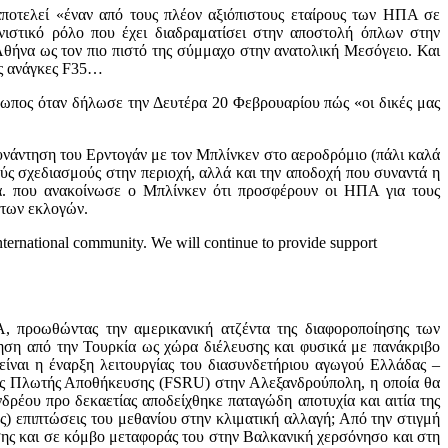
αποτελεί «έναν από τους πλέον αξιόπιστους εταίρους των ΗΠΑ σε
ιστικό ρόλο που έχει διαδραματίσει στην αποστολή όπλων στην
Αθήνα ως τον πιο πιστό της σύμμαχο στην ανατολική Μεσόγειο. Και
ές ανάγκες F35…
σωπος όταν δήλωσε την Δευτέρα 20 Φεβρουαρίου πώς «οι δικές μας
 συνάντηση του Ερντογάν με τον Μπλίνκεν στο αεροδρόμιο (πάλι καλά
ύς σχεδιασμούς στην περιοχή, αλλά και την αποδοχή που συναντά η
α. που ανακοίνωσε ο Μπλίνκεν ότι προσφέρουν οι ΗΠΑ για τους
 των εκλογών.
international community. We will continue to provide support
 προωθώντας την αμερικανική ατζέντα της διαφοροποίησης των
τηση από την Τουρκία ως χώρα διέλευσης και φυσικά με πανάκριβο
είναι η έναρξη λειτουργίας του διασυνδετήριου αγωγού Ελλάδας –
σης Πλωτής Αποθήκευσης (FSRU) στην Αλεξανδρούπολη, η οποία θα
ανδρέου προ δεκαετίας αποδείχθηκε παταγώδη αποτυχία και αιτία της
ες) επιπτώσεις του μεθανίου στην κλιματική αλλαγή; Από την στιγμή
σης και σε κόμβο μεταφοράς του στην Βαλκανική χερσόνησο και στη