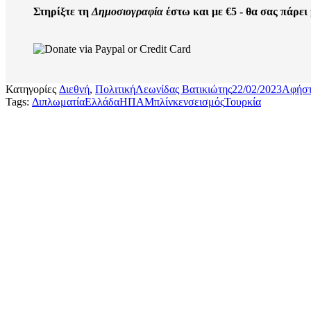
Στηρίξτε τη
Δημοσιογραφία
έστω και με €5 - θα σας πάρει
Κατηγορίες
Διεθνή
,
Πολιτική
Λεωνίδας Βατικιώτης
22/02/2023
Αφήστ
Tags:
Διπλωματία
Ελλάδα
ΗΠΑ
Μπλίνκεν
σεισμός
Τουρκία