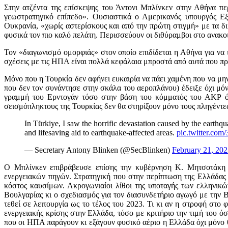
Στην ατζέντα της επίσκεψης του Άντονι Μπλίνκεν στην Αθήνα πε
γεωστρατηγικό επίπεδο». Ουσιαστικά ο Αμερικανός υπουργός Ε
Ουκρανία, «χωρίς αστερίσκους και από την πρώτη στιγμή» με τα δ
φυσικά τον πιο καλό πελάτη. Περισσεύουν οι διθύραμβοι στο ανακο
Τον «διαγωνισμό ομορφιάς» στον οποίο επιδίδεται η Αθήνα για ν
σχέσεις με τις ΗΠΑ είναι πολλά κεφάλαια μπροστά από αυτά που πρ
Μόνο που η Τουρκία δεν αφήνει ευκαιρία να πάει χαμένη που να μην
που δεν τον συνάντησε στην σκάλα του αεροπλάνου) έδειξε όχι μό
γραμμή του Ερντογάν τόσο στην βάση του κόμματός του ΑΚΡ όσ
σεισμόπληκτους της Τουρκίας δεν θα στηρίξουν μόνο τους πληγέντε
In Türkiye, I saw the horrific devastation caused by the earth
and lifesaving aid to earthquake-affected areas.
pic.twitter.co
— Secretary Antony Blinken (@SecBlinken)
February 21, 20
Ο Μπλίνκεν επιβράβευσε επίσης την κυβέρνηση Κ. Μητσοτάκη 
ενεργειακών πηγών. Στρατηγική που στην περίπτωση της Ελλάδας 
κόστος καυσίμων. Ακρογωνιαίοι λίθοι της υποταγής των ελληνικώ
Βουλγαρίας κι ο σχεδιασμός για τον διασυνδετήριο αγωγό με τη
τεθεί σε λειτουργία ως το τέλος του 2023. Τι κι αν η στροφή στο 
ενεργειακής κρίσης στην Ελλάδα, τόσο με κριτήριο την τιμή του όσ
που οι ΗΠΑ παράγουν κι εξάγουν φυσικό αέριο η Ελλάδα όχι μόνο 