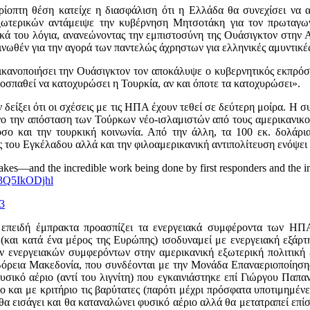
ρίοπτη θέση κατείχε η διασφάλιση ότι η Ελλάδα θα συνεχίσει να 
ξωτερικών αντάμειψε την κυβέρνηση Μητσοτάκη για τον πρωταγων
ικά του λόγια, ανανεώνοντας την εμπιστοσύνη της Ουάσιγκτον στην 
ινωθέν για την αγορά των παντελώς άχρηστων για ελληνικές αμυντικ
α ικανοποιήσει την Ουάσιγκτον τον αποκάλυψε ο κυβερνητικός εκπρό
οσπαθεί να κατοχυρώσει η Τουρκία, αν και όποτε τα κατοχυρώσει».
 δείξει ότι οι σχέσεις με τις ΗΠΑ έχουν τεθεί σε δεύτερη μοίρα. Η
νο την απόσταση των Τούρκων νέο-ισλαμιστών από τους αμερικανικο
ο και την τουρκική κοινωνία. Από την άλλη, τα 100 εκ. δολάρι
ς του Εγκέλαδου αλλά και την φιλοαμερικανική αντιπολίτευση ενόψει
quakes—and the incredible work being done by first responders and the 
m/3Q5IkODjhl
23
επειδή έμπρακτα προασπίζει τα ενεργειακά συμφέροντα των ΗΠΑ,
(και κατά ένα μέρος της Ευρώπης) ισοδυναμεί με ενεργειακή εξάρ
ν ενεργειακών συμφερόντων στην αμερικανική εξωτερική πολιτική 
ν Βόρεια Μακεδονία, που συνδέονται με την Μονάδα Επαναεριοποίη
φυσικό αέριο (αντί του λιγνίτη) που εγκαινιάστηκε επί Γιώργου Παπ
ο και με κριτήριο τις βαρύτατες (παρότι μέχρι πρόσφατα υποτιμημέν
θα εισάγει και θα καταναλώνει φυσικό αέριο αλλά θα μετατραπεί επί