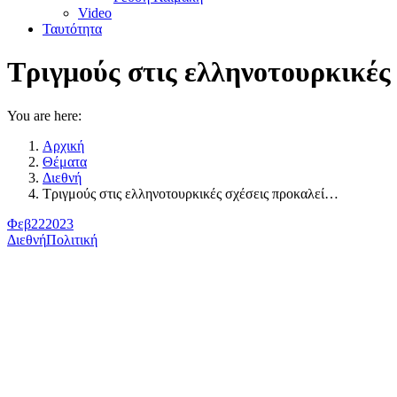
Video
Ταυτότητα
Τριγμούς στις ελληνοτουρκικές
You are here:
Αρχική
Θέματα
Διεθνή
Τριγμούς στις ελληνοτουρκικές σχέσεις προκαλεί…
Φεβ
22
2023
Διεθνή
Πολιτική