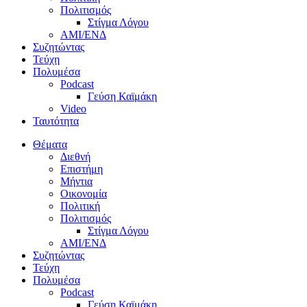
Πολιτισμός
Στίγμα Λόγου
AMI/ΕΝΔ
Συζητώντας
Τεύχη
Πολυμέσα
Podcast
Γεύση Καϊμάκη
Video
Ταυτότητα
Θέματα
Διεθνή
Επιστήμη
Μήντια
Οικονομία
Πολιτική
Πολιτισμός
Στίγμα Λόγου
AMI/ΕΝΔ
Συζητώντας
Τεύχη
Πολυμέσα
Podcast
Γεύση Καϊμάκη