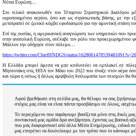
Νότια Ευρώπη…
Στο τελικό ανακοινωθέν του Τέταρτου Στρατηγικού Διαλόγου μ
υγροποιημένου αερίου, όσο και ως στρατιωτικής βάσης, με την 
μετατραπεί σε ζωτικό κόμβο εφοδιασμού για την αμυντική στάση το
Επί της ουσίας, η αμερικανική αναγνώριση των υπηρεσιών που πρ
στην ανατολική Ευρώπη, ανέλαβε τον ρόλο του προκεχωρημένου φυ
Μάλλον την οδήγησε στον πόλεμο…
https://twitter.com/ChiefHNDGS/status/1628061478539481091?s=2
Η Ελλάδα μπορεί άμεσα να μην κινδυνεύει να εμπλακεί σε πόλεμ
Μητσοτάκη στις ΗΠΑ τον Μάιο του 2022 που τίναξε στον αέρα όσα
και τώρα η ούτως ή άλλως αμφίβολη διπλωματία των σεισμών θα θα
Αφού βρεθήκατε στη σελίδα μας, θα θέλαμε να σας ζητήσουμε
στόχος μας είναι να είναι πάντα προσβάσιμο σε όλους, ασχέτ
Το περιεχόμενο που παράγουμε βασίζεται μόνο στις δικές μας 
συντακτική μας ομάδα δρα ανεξάρτητα, έχοντας ως βασική αξία
που μας διαφοροποιεί από άλλα Μέσα Ενημέρωσης, ειδικά σε μ
μας επιτρέπει να δουλεύουμε με τον τρόπο που το κάνουμε μέ