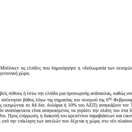
 Μπλίνκεν τις ελπίδες που δημιούργησε η «διπλωματία των σεισμ
γειτονική χώρα.
είς πόθους ή έστω την ελπίδα μια προσωρινής ανάπαυλας, καθώς υποτ
ης
ά απέκτησαν βάθος λόγω της σημασίας του σεισμού της 6
Φεβρουαρί
ς εκτιμώνται σε 84 δισ. δολάρια ή 10% του ΑΕΠ) αναγκάζουν τον 
ν αναπόφευκτα είναι αναγκασμένος να γυρίσει την πλάτη του στα δ
ρδοι. Προς επίρρωση, η διακοπή του κρεσέντου παραβιάσεων και εικον
ας υπό την επίκληση των απειλών που δέχεται η χώρα, στο νέο πλαίσ