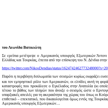
του Λεωνίδα Βατικιώτη
Σε ερείπια μετέτρεψε ο Aμερικανός υπουργός Εξωτερικών Άντονι
Ελλάδας και Τουρκίας, έπειτα από την επίσκεψη του Ν. Δένδια στην 
https://twitter.com/NikosDendias/status/1624742462773248000?s=20
Παρότι η περιβόητη διπλωματία των σεισμών κυρίως εκφράζει ευσεβ
και τον εμπρηστικό ρόλο των Αμερικανών, οι ελπίδες αυτή τη φορ
καταστροφές που προκάλεσε ο Εγκέλαδος στην Ανατολία (κι οποίε
τέτοιο το βάθος των πληγών που άνοιξε ο σεισμός ώστε ο Ερντογά
υπαρξιακές απειλές για τη ακεραιότητα της χώρας του όπως οι Κού
επιθετικό – επεκτατικό, που δικαιολογείται όμως εντός της Τουρκί
Αμερικανός υπουργός Εξωτερικών…